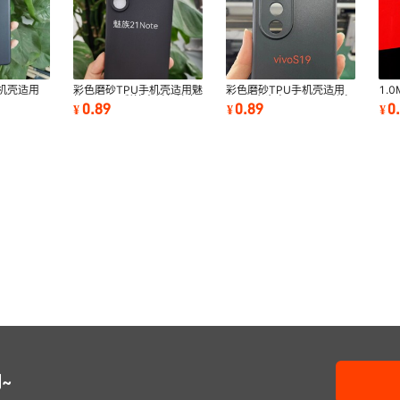
机壳适用
彩色磨砂TPU手机壳适用魅
彩色磨砂TPU手机壳适用
1.
00PRO国
族21Note彩绘素材保护套
VIVO 步步高vivoS19彩绘
用Z
0.89
0.89
0
¥
¥
¥
材保护套
外贸批发硅胶圆
素材保护套外贸批
Vi
护
~