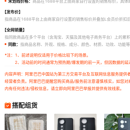
未划线价格：
商品在1688平台上由商家自行设置的销售标价，具
【发布价】
指商品在1688平台上由商家自行设置的销售标价并叠加L会员价折扣
【全网销量】
指同款商品在多个平台（含淘宝、天猫及其他电子商务平台）上的累
同款：
指商品名称、外观、规格、成分、颜色、材质、功效、功能等
*注：
1、前述说明仅适用于价格比较下的场景。
2、活动前的时间通常为预热期/爆发期的前一天，但因数据的
内容声明：阿里巴巴中国站为第三方交易平台及互联网信息服务提供
经营者负责。阿里巴巴提醒您购买商品/服务前注意谨慎核实，如您对
内有任何违法/侵权信息，请立即向阿里巴巴举报并提供有效线索。
搭配组货