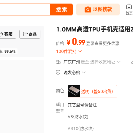
1.0MM高透TPU手机壳适用Z
客服
商品
0
.
99
¥
价格
登录查看更多优惠
99.6%
100件混批
率
广东广州
送至
选择收货地址
晚发必赔
颜色
透明（整50出货）
适用
其它型号请备注
型号
V8{防水纹}
A610{防水纹}