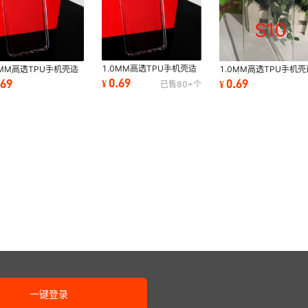
1.0MM高透TPU手机壳适
0MM高透TPU手机壳适
1.0MM高透TPU手机壳
用HTC
TE中兴V40
用阿尔卡特
0.69
.69
0.69
¥
¥
已售
80+
个
M10/M8/E66/X9+75透明
ta/V10/23透明彩绘素保
OT4031D/5218B67
素材保护套外贸
套
明素材保护套
一键登录