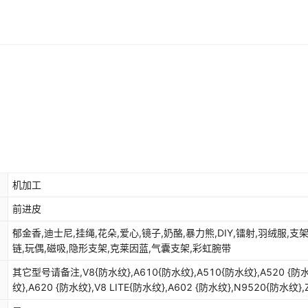
库存
99000
个
库存
99000
个
库存
99000
个
库存
99000
个
库存
99000
个
库存
99000
个
库存
99000
个
机加工
库存
99000
个
前进皮
库存
99000
个
郁金香,迪士尼,挂绳,花朵,爱心,镜子,奶酪,暴力熊,DIY,镭射,羽绒服,支架
链,玩偶,磁吸,隐形支架,克莱因蓝,气囊支架,彩虹腕带
库存
99000
个
其它型号请备注,V8{防水纹},A610{防水纹},A510{防水纹},A520 {防
库存
99000
个
纹},A620 {防水纹},V8 LITE{防水纹},A602 {防水纹},N9520{防水纹},
{防水纹},A521 {防水纹},N9519{防水纹},L7 {防水纹},V8 MINI {防水纹},V9