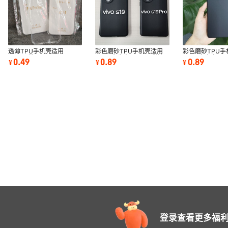
透薄TPU手机壳适用
彩色磨砂TPU手机壳适用
彩色磨砂TPU手
iPhone苹果
VIVO 步步高S19Pro彩绘
VIVO 步步高y3
0.49
0.89
0.89
¥
¥
¥
14PLUS/13MINI/XSMAX56
素材保护套外贸批发
内/Y02 5G素
高透明保护套
登录查看更多福利