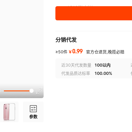
A510{防水纹}
A520 {防水纹}
A620 {防水纹}
分销代发
V8 LITE{防水纹}
0.99
￥
≥50件
官方仓退货,晚揽必赔
A602 {防水纹}
近30天代发数量
100以内
N9520{防水纹}
代发品质达标率
100.00%
Z17 {防水纹}
A521 {防水纹}
N9519{防水纹}
L7 {防水纹}
参数
V8 MINI {防水纹}