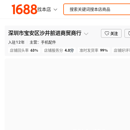
深圳市宝安区沙井前进商贸商行
关注
入驻
12
年
主营：
手机配件
63%
4.0
分
99%
店铺回头率
店铺服务分
准时发货率
店铺好评