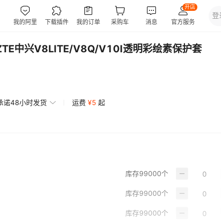
TE中兴V8LITE/V8Q/V10I透明彩绘素保护套
承诺48小时发货
运费
¥
5
起
库存
99000
个
库存
99000
个
库存
99000
个