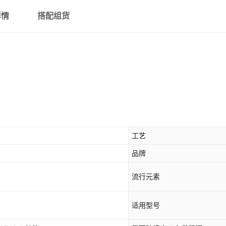
V9 {防水纹}
详情
搭配组货
N9560 {防水纹}
N9511 {防水纹}
V8Q {防水纹}
A530 {防水纹}
A7 VITA {防水纹}
Z17S {防水纹}
工艺
移动WIFI MF920V {防水纹}
品牌
移动WIFI MF920VS {防水纹}
流行元素
v10{防水纹}
适用型号
v10 vita {防水纹}