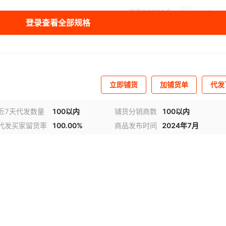
库存
99000
个
登录查看全部规格
库存
99000
个
库存
99000
个
库存
99000
个
立即铺货
加铺货单
代发
库存
99000
个
近7天代发数量
100以内
铺货分销商数
100以内
库存
99000
个
代发买家留货率
100.00%
商品发布时间
2024年7月
库存
99000
个
库存
99000
个
库存
99000
个
库存
99000
个
库存
99000
个