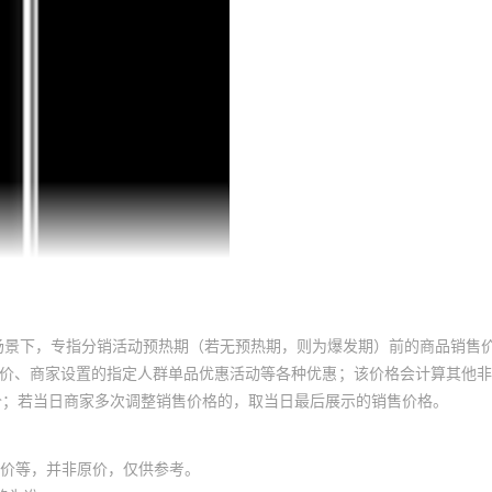
场景下，专指分销活动预热期（若无预热期，则为爆发期）前的商品销售
员价、商家设置的指定人群单品优惠活动等各种优惠；该价格会计算其他
价；若当日商家多次调整销售价格的，取当日最后展示的销售价格。
价等，并非原价，仅供参考。