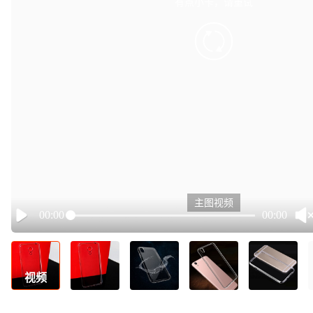
有点小卡，请重试
retry
主图视频
00:00
00:00
Play
视频