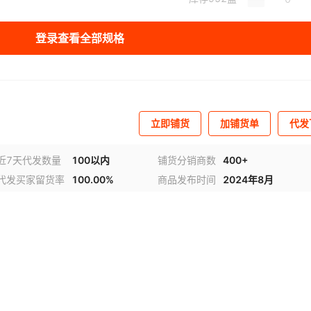
库存
2660
盒
箱）
登录查看全部规格
库存
1000
盒
箱）
库存
976
盒
箱）
立即铺货
加铺货单
代发
近7天代发数量
100以内
铺货分销商数
400+
代发买家留货率
100.00%
商品发布时间
2024年8月