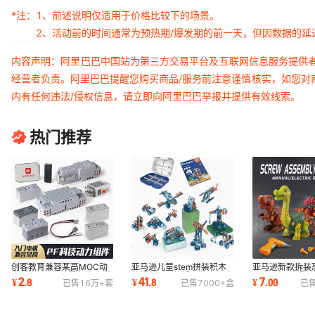
*注：
1、前述说明仅适用于价格比较下的场景。
2、活动前的时间通常为预热期/爆发期的前一天，但因数据的
内容声明：阿里巴巴中国站为第三方交易平台及互联网信息服务提供
经营者负责。阿里巴巴提醒您购买商品/服务前注意谨慎核实，如您对
内有任何违法/侵权信息，请立即向阿里巴巴举报并提供有效线索。
热门推荐
创客教育兼容某高MOC动
亚马逊儿童stem拼装积木
亚马逊新款拆装
力科技组app编程积木PF件
拧螺丝工具箱螺母组合智力
儿童stem拧螺丝
2
41
7
¥
.
8
¥
.
8
¥
.
00
已售
16万+
套
已售
7000+
盒
已
马达电机拼装玩具
开发12合1玩具
装电动模型玩具