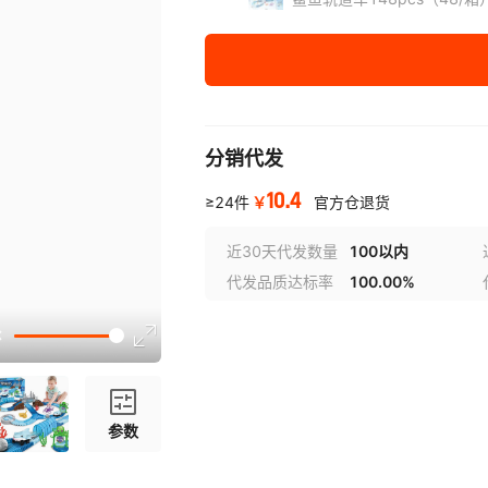
鲨鱼轨道车183pcs（18盒/
鲨鱼轨道车216pcs（18盒/
鲨鱼轨道车264pcs（18盒/
分销代发
10.4
￥
≥24件
官方仓退货
近30天代发数量
100以内
代发品质达标率
100.00%
参数