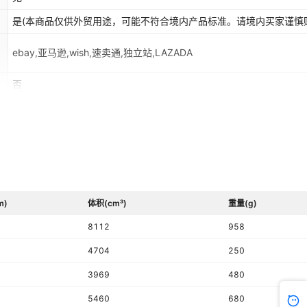
是(本商品仅供外贸用途，可能不符合境内产品标准。请境内买家谨慎
ebay,亚马逊,wish,速卖通,独立站,LAZADA
否
儿童（4-6岁）
m)
体积(cm³)
重量(g)
8112
958
4704
250
3969
480
5460
680