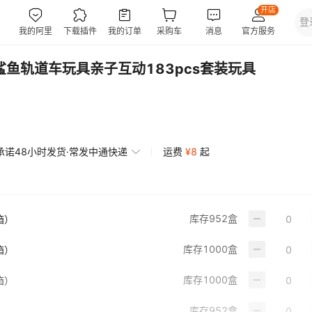
鲨鱼轨道车玩具亲子互动183pcs套装玩具
承诺48小时发货·常发中通快递
运费
¥
8
起
库存
952
盒
箱）
库存
1000
盒
箱）
库存
1000
盒
箱）
库存
952
盒
）