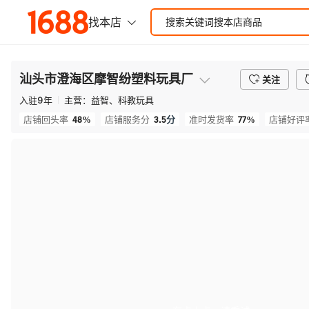
汕头市澄海区摩智纷塑料玩具厂
关注
入驻
9
年
主营：
益智、科教玩具
48%
3.5
分
77%
店铺回头率
店铺服务分
准时发货率
店铺好评