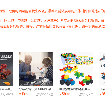
延迟性，取价时间可能会发生改变，最终以前述展示的具体时间和所对应的
者，阿里巴巴中国站（含网站、客户端等）所展示的商品/服务的标题、
商品/服务的标题、价格、详情等任何信息有任何疑问的，请在购买前通
恐龙玩具
亚马逊diy拼装太阳能机器
摩智纷大颗粒积木玩具车
儿童
组合diy拼
人 科技4制作6/3合1儿童
PP塑料儿童拼装拼插早教
木车
13
58
3
¥
.
5
¥
.
00
¥
售
7万+
PCS
已售
5000+
盒
已售
1万+
个
科学实验玩具车
开发智力男孩玩具
螺