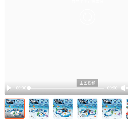
有点小卡，请重试
retry
主图视频
00:00
00:00
Play
视频