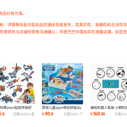
商品价格为准。
价格、详情等信息内容系由店铺经营者发布，其真实性、准确性和合法性
过阿里旺旺与店铺经营者沟通确认；阿里巴巴中国站存在海量店铺，如您
科教stem软胶拼装积
跨境儿童stem电钻拼装diy
编程机器人套装 小颗粒
 12合1拧螺丝工具箱
积木 螺丝螺母组合鲨鱼海
木9686电子机械stem
5
40
160
.
8
¥
.
8
¥
.
00
已售
6000+
盒
已售
300+
个
已售
50
母组合拼图玩具
洋世界模型玩具
器材wedo2.0玩具