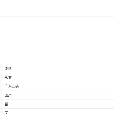
柒贰
彩盒
广东汕头
国产
否
无