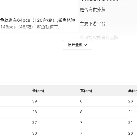
是否专供外贸
鲨鱼轨道车64pcs（120盒/箱）,鲨鱼轨道
主要下游平台
148pcs（48/箱）,鲨鱼轨道车
16pcs（18盒/箱）,鲨鱼轨道车
有可授权的自有品牌
展开全部
适用年龄
长(cm)
宽(cm)
高(c
39
8
26
28
8
21
27
7
21
30
7
26