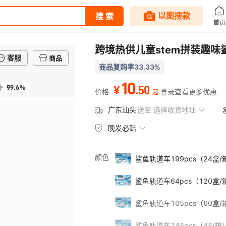
跨境热供儿童stem拼装趣味
客服
商品
商品复购率33.33%
10
99.6%
.
50
率
¥
价格
登录查看更多优惠
起
广东汕头
送至
选择收货地址
晚发必赔
颜色
鲨鱼轨道车199pcs（24盒/
鲨鱼轨道车64pcs（120盒/
鲨鱼轨道车105pcs（60盒/
鲨鱼轨道车148pcs（48/箱