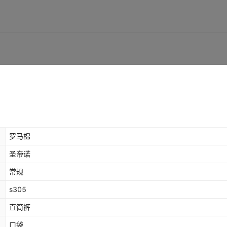
罗马棉
圣帝诺
常规
s305
直筒裤
口袋