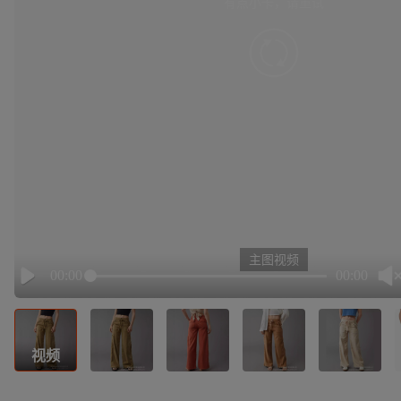
有点小卡，请重试
retry
主图视频
00:00
00:00
Play
视频