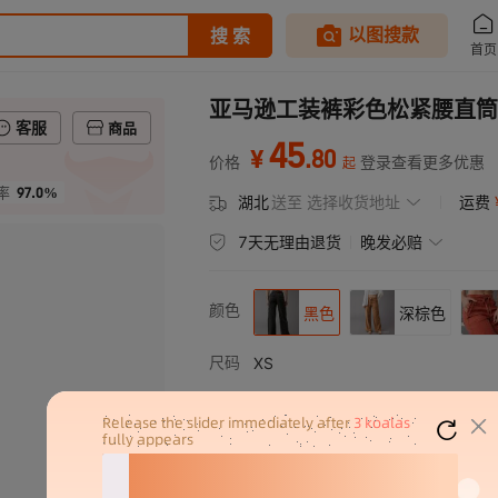
亚马逊工装裤彩色松紧腰直筒
客服
商品
45
.
80
¥
价格
登录查看更多优惠
起
97.0%
率
湖北
送至
选择收货地址
运费
7天无理由退货
晚发必赔
颜色
黑色
深棕色
尺码
XS
S
M
L