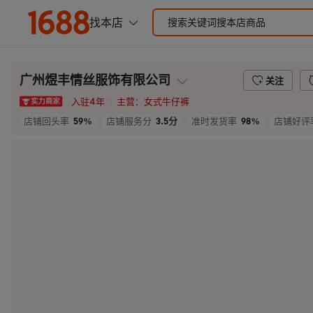
广州煜丰情丝服饰有限公司
关注
入驻
4
年
主营：
女式牛仔裤
59%
3.5
分
98%
店铺回头率
店铺服务分
准时发货率
店铺好评