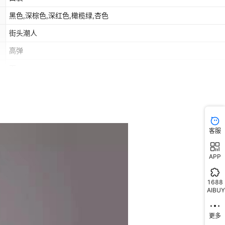
黑色,深棕色,深红色,橄榄绿,杏色
街头潮人
高弹
否
客服
APP
1688
AIBUY
更多