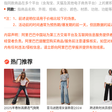
指同款商品在多个平台（含淘宝、天猫及其他电子商务平台）上的累
同款：
指商品名称、外观、规格、成分、颜色、材质、功效、功能等
*注：
1、前述说明仅适用于价格比较下的场景。
2、活动前的时间通常为预热期/爆发期的前一天，但因数据的
内容声明：阿里巴巴中国站为第三方交易平台及互联网信息服务提供
经营者负责。阿里巴巴提醒您购买商品/服务前注意谨慎核实，如您对
内有任何违法/侵权信息，请立即向阿里巴巴举报并提供有效线索。
热门推荐
2025年春秋高腰透气微喇
亚马逊跨境女装新款2024
跨进新时尚百搭
牛仔皮面喇叭裤显瘦垂感休
宽松阔腿大码休闲水洗纽扣
2023新款修身