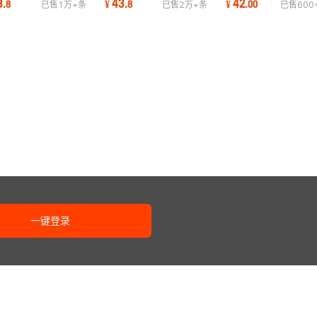
3
43
42
.
8
¥
.
8
¥
.
00
已售
1万+
条
已售
2万+
条
已售
600
面料模特瑜伽
搭棉长裤批发
松显瘦微喇裤
一键登录