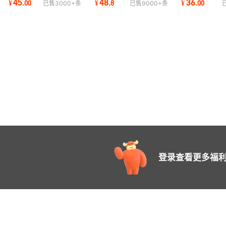
45
48
36
¥
.
00
¥
.
8
¥
.
00
已售
3000+
条
已售
9000+
条
闲裤子
微喇叭牛仔裤女
休闲西装裤女
登录查看更多福利