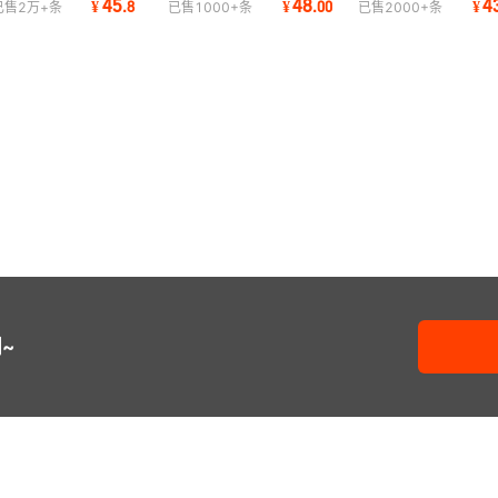
45
48
4
¥
.
8
¥
.
00
¥
已售
2万+
条
已售
1000+
条
已售
2000+
条
裤
Mid Rise Fla
力
~