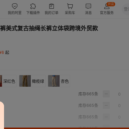
裤美式复古抽绳长裤立体袋跨境外贸款
¥
6
起
深红色
橄榄绿
杏色
库存
665
条
库存
665
条
库存
665
条
库存
665
条