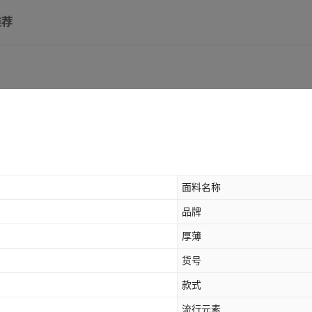
推荐
面料名称
品牌
厚薄
货号
款式
流行元素