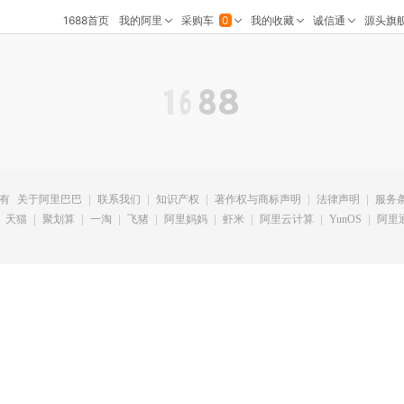
所有
关于阿里巴巴
联系我们
知识产权
著作权与商标声明
法律声明
服务
天猫
聚划算
一淘
飞猪
阿里妈妈
虾米
阿里云计算
YunOS
阿里