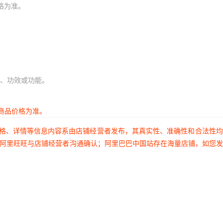
格为准。
、功效或功能。
商品价格为准。
价格、详情等信息内容系由店铺经营者发布，其真实性、准确性和合法性
过阿里旺旺与店铺经营者沟通确认；阿里巴巴中国站存在海量店铺，如您