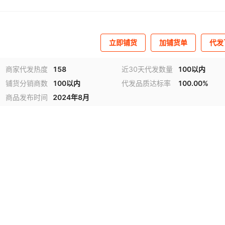
立即铺货
加铺货单
代发
商家代发热度
158
近30天代发数量
100以内
铺货分销商数
100以内
代发品质达标率
100.00%
商品发布时间
2024年8月