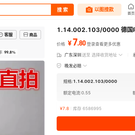
1.14.002.103/0000 德
客服
商品
7
.
80
¥
价格
登录查看更多优惠
99.8%
率
广东深圳
送至
选择收货地址
晚发必赔
规格:
1.14.002.103/0000
额定电流
:
0.55
¥
7.8
库存 6586995