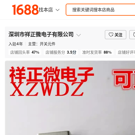
深圳市祥正微电子有限公司
关注
入驻
4
年
主营：
开关元件
47%
3.5
分
88%
店铺回头率
店铺服务分
准时发货率
店铺好评