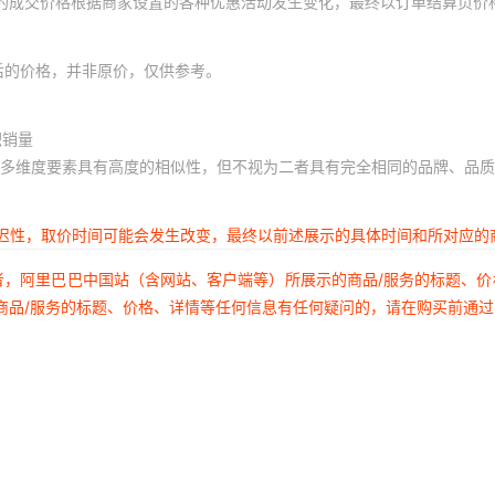
体的成交价格根据商家设置的各种优惠活动发生变化，最终以订单结算页价
后的价格，并非原价，仅供参考。
积销量
多维度要素具有高度的相似性，但不视为二者具有完全相同的品牌、品质
延迟性，取价时间可能会发生改变，最终以前述展示的具体时间和所对应的
者，阿里巴巴中国站（含网站、客户端等）所展示的商品/服务的标题、
商品/服务的标题、价格、详情等任何信息有任何疑问的，请在购买前通