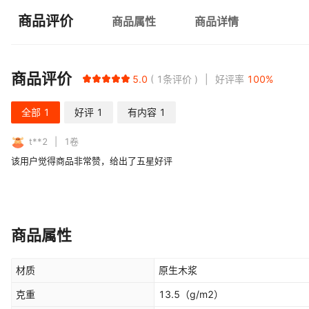
商品评价
商品属性
商品详情
商品评价
5.0
1
条评价
好评率
100
%
全部
1
好评
1
有内容
1
t**2
1
卷
该用户觉得商品非常赞，给出了五星好评
商品属性
材质
原生木浆
克重
13.5
（g/m2）