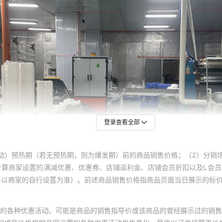
登录查看全部
动）预热期（若无预热期，则为爆发期）前的商品销售价格；（2）分销
计算商家设置的满减优惠、优惠券、店铺返利金、店铺会员折扣以及L会
终以商家的自行设置为准）。前述商品销售价格指商品页面当日展示的标
的各种优惠活动。可能是商品的销售指导价或该商品的曾经展示过的销售