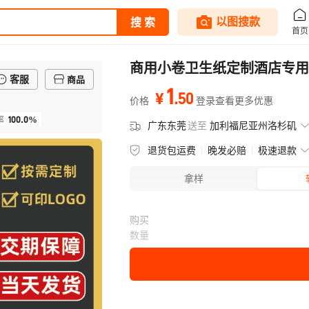
商用小卷卫生纸定制酒店专用
客服
商品
1
.
50
¥
价格
登录查看更多优惠
100.0%
率
广东东莞
送至
加利福尼亚州洛杉矶
退货包运费
晚发必赔
极速退款
拿样
购买
数量