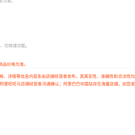
格为准。
、功效或功能。
商品价格为准。
价格、详情等信息内容系由店铺经营者发布，其真实性、准确性和合法性
过阿里旺旺与店铺经营者沟通确认；阿里巴巴中国站存在海量店铺，如您