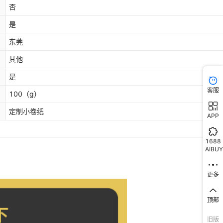
否
是
东莞
其他
是
客服
100
（g）
定制小卷纸
APP
1688
AIBUY
更多
顶部
旧版