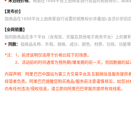
未划线价格：
商品在1688平台上由商家自行设置的销售标价，具
【发布价】
指商品在1688平台上由商家自行设置的销售标价并叠加L会员价折扣
【全网销量】
指同款商品在多个平台（含淘宝、天猫及其他电子商务平台）上的累
同款：
指商品名称、外观、规格、成分、颜色、材质、功效、功能等
*注：
1、前述说明仅适用于价格比较下的场景。
2、活动前的时间通常为预热期/爆发期的前一天，但因数据的
内容声明：阿里巴巴中国站为第三方交易平台及互联网信息服务提供
经营者负责。阿里巴巴提醒您购买商品/服务前注意谨慎核实，如您对
内有任何违法/侵权信息，请立即向阿里巴巴举报并提供有效线索。