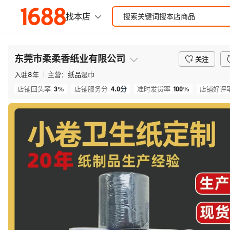
东莞市柔柔香纸业有限公司
关注
入驻
8
年
主营：
纸品湿巾
3%
4.0
分
100%
店铺回头率
店铺服务分
准时发货率
店铺好评