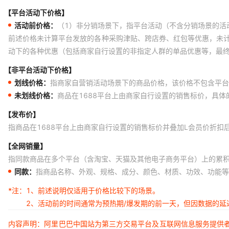
【平台活动下价格】
活动前价格：
（1）非分销场景下，指平台活动（不含分销场景的活
前述价格未计算平台发放的各种采购津贴、跨店券、红包等优惠，未
动下的各种优惠（包括商家自行设置的非指定人群的单品优惠等，最
【非平台活动下价格】
划线价格：
指商家自营销活动场景下的商品价格，该价格不包含平台
未划线价格：
商品在1688平台上由商家自行设置的销售标价，具
【发布价】
指商品在1688平台上由商家自行设置的销售标价并叠加L会员价折扣
【全网销量】
指同款商品在多个平台（含淘宝、天猫及其他电子商务平台）上的累
同款：
指商品名称、外观、规格、成分、颜色、材质、功效、功能等
*注：
1、前述说明仅适用于价格比较下的场景。
2、活动前的时间通常为预热期/爆发期的前一天，但因数据的
内容声明：阿里巴巴中国站为第三方交易平台及互联网信息服务提供