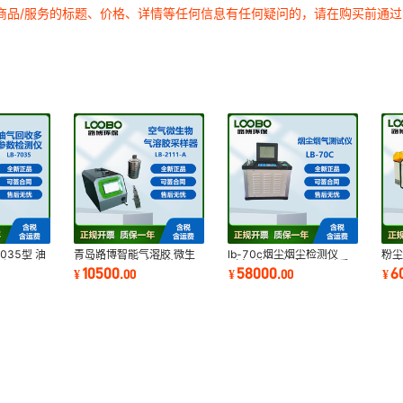
商品/服务的标题、价格、详情等任何信息有任何疑问的，请在购买前通
035型 油
青岛路博智能气溶胶 微生
lb-70c烟尘烟尘检测仪
粉尘
测仪 实时
物采样器 安德森采样头 恒
（自动）一机多用 一键采
多
10500
58000
6
¥
.
00
¥
.
00
¥
流采样
样 过载保护