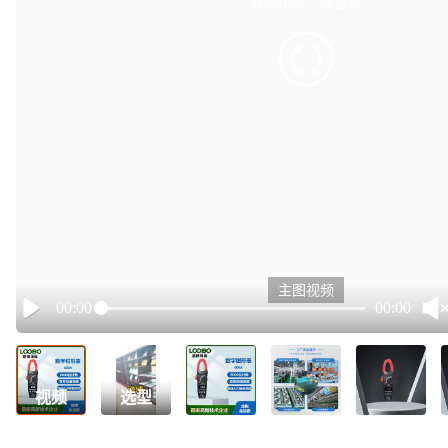
有点小卡，请重试
retry
主图视频
00:00
00:00
Play
视频
选型