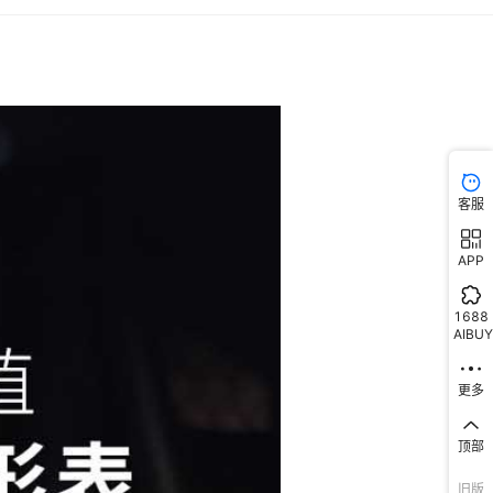
客服
APP
1688
AIBUY
更多
顶部
旧版