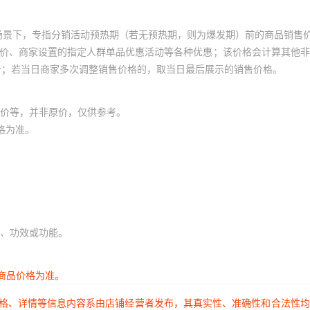
场景下，专指分销活动预热期（若无预热期，则为爆发期）前的商品销售
员价、商家设置的指定人群单品优惠活动等各种优惠；该价格会计算其他
价；若当日商家多次调整销售价格的，取当日最后展示的销售价格。
价等，并非原价，仅供参考。
格为准。
、功效或功能。
商品价格为准。
价格、详情等信息内容系由店铺经营者发布，其真实性、准确性和合法性