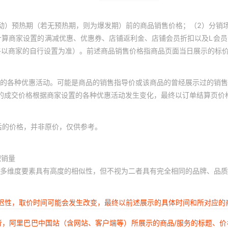
动）预热期（若无预热期，则为爆发期）前的商品销售价格；（2）分销
计算商家设置的满减优惠、优惠券、店铺返利金、店铺会员折扣以及L会
终以商家的自行设置为准）。前述商品销售价格指商品页面当日展示的标
的各种优惠活动。可能是商品的销售指导价或该商品的曾经展示过的销售
体的成交价格根据商家设置的各种优惠活动发生变化，最终以订单结算页价
后的价格，并非原价，仅供参考。
积销量
多维度要素具有高度的相似性，但不视为二者具有完全相同的品牌、品质
延迟性，取价时间可能会发生改变，最终以前述展示的具体时间和所对应的
者，阿里巴巴中国站（含网站、客户端等）所展示的商品/服务的标题、