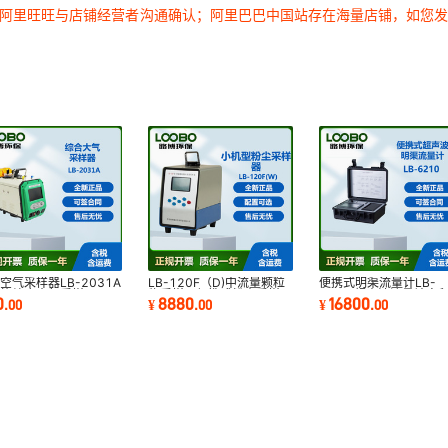
过阿里旺旺与店铺经营者沟通确认；阿里巴巴中国站存在海量店铺，如您
空气采样器LB-2031A
LB-120F（D)中流量颗粒
便携式明渠流量计LB-
功能综合大气采样器
物采样器便携式粉尘采样仪
6210 超声波流量计容
0
8880
16800
.
00
¥
.
00
¥
.
00
锂电池
流量计