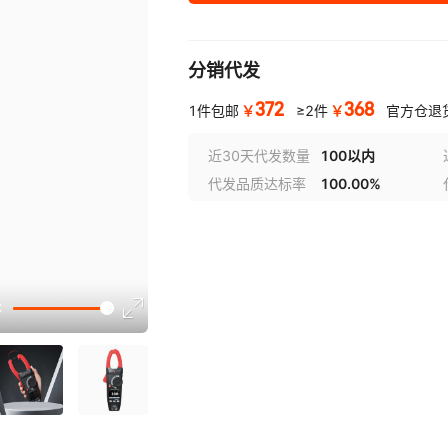
分销代发
372
368
￥
￥
1件包邮
≥2件
官方仓退
近30天代发数量
100以内
代发品质达标率
100.00%
选型