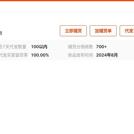
立即铺货
加铺货单
代发
货
近7天代发数量
100以内
铺货分销商数
700+
代发买家留货率
100.00%
商品发布时间
2024年8月
视频