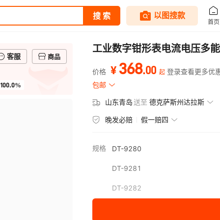
工业数字钳形表电流电压多能
客服
商品
368
.
00
¥
价格
登录查看更多优
起
100.0%
包邮
山东青岛
送至
德克萨斯州达拉斯
晚发必赔
假一赔四
规格
DT-9280
DT-9281
DT-9282