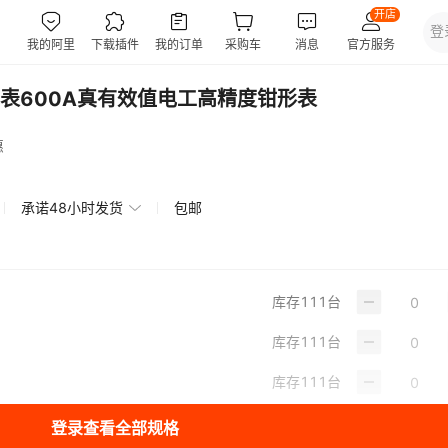
表600A真有效值电工高精度钳形表
惠
承诺48小时发货
包邮
库存
111
台
库存
111
台
库存
111
台
登录查看全部规格