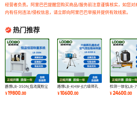
经营者负责。阿里巴巴提醒您购买商品/服务前注意谨慎核实，如您对
内有任何违法/侵权信息，请立即向阿里巴巴举报并提供有效线索。
热门推荐
路博LB-350N 低浓度粉尘
路博LB-KHW-6六级筛孔
检测一体化LB-7
颗粒物恒温恒湿称重系统稳
撞击式微生物采样器医用高
气回收多参数检
19800
10600
24600
¥
.
00
¥
.
00
¥
.
00
定
效便携式
检测 数据可转存