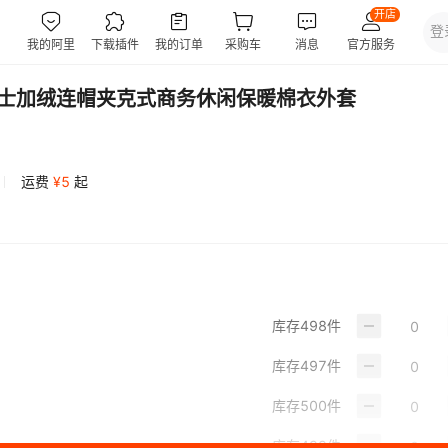
男士加绒连帽夹克式商务休闲保暖棉衣外套
运费
¥
5
起
库存
498
件
库存
497
件
库存
500
件
库存
499
件