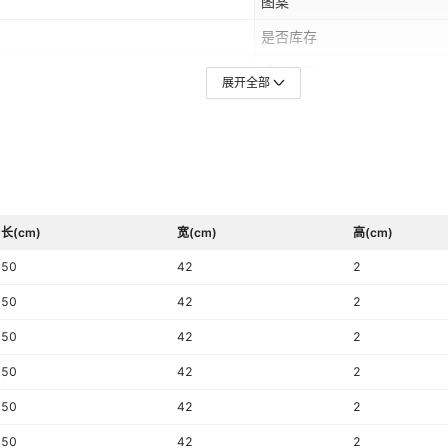
图案
是否库存
适合人群
展开全部
里料成分
适用场景
款式细节
服装下摆设计
长(cm)
宽(cm)
高(cm)
颜色
50
42
2
XXX/190,XXXXL/195
主要下游平台
50
42
2
有可授权的自有品牌
50
42
2
衣长
50
42
2
原创设计货源
50
42
2
质检报告编号
50
42
2