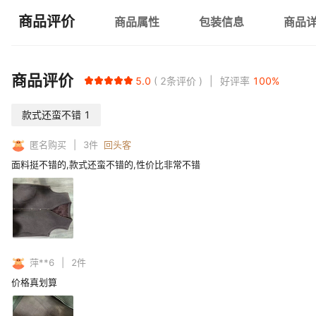
商品评价
商品属性
包装信息
商品
商品评价
5.0
2
条评价
好评率
100
%
款式还蛮不错
1
匿名购买
3
件
回头客
面料挺不错的,款式还蛮不错的,性价比非常不错
萍**6
2
件
价格真划算