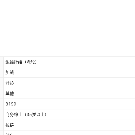
聚酯纤维（涤纶）
加绒
开衫
其他
8199
商务绅士（35岁以上）
拉链