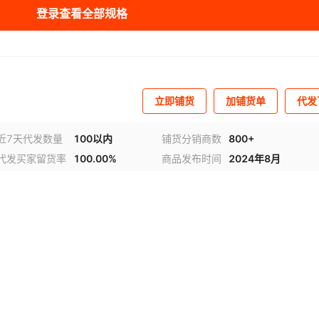
登录查看全部规格
库存
500
件
库存
500
件
立即铺货
加铺货单
代发
近7天代发数量
100以内
铺货分销商数
800+
代发买家留货率
100.00%
商品发布时间
2024年8月