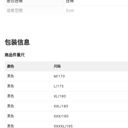
是否连帽
连帽
误差范围
2cm
库存类型
整单
主面料成分的含量
100
（%）
里料成分含量
100
（%）
包装信息
适合季节
冬季
商品件重尺
服装口袋样式
侧缝插袋
颜色
尺码
上市年份/季节
2025年冬季
黑色
M/170
尺码
M/170,L/175,XL/180,XXL/185,
黑色
L/175
主要销售地区
东南亚,北美,东北亚,中东,其他
黑色
XL/180
是否跨境出口专供货源
是
黑色
XXL/185
领型
可脱卸帽
黑色
XXX/190
有无质检报告
否
黑色
XXXXL/195