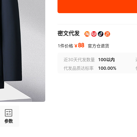
XXX/190
XXXXL/195
密文代发
88
￥
1件价格
官方仓退货
近30天代发数量
100以内
代发品质达标率
100.00%
参数