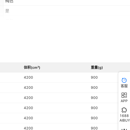
纯色
是
老年
聚酯纤维（涤纶）
休闲
拼色
直下摆
体积(cm³)
重量(g)
黑色,藏青色
4200
900
速卖通,独立站,LAZADA,其他
客服
4200
900
是
4200
900
APP
普通款(50cm＜衣长≤65cm
4200
900
否
1688
4200
900
AIBUY
无
4200
900