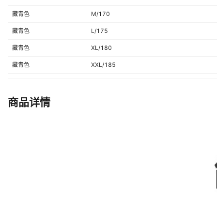
充棉量
240
藏青色
M/170
货源类型
源头工厂
藏青色
L/175
藏青色
XL/180
藏青色
XXL/185
藏青色
XXX/190
藏青色
XXXXL/195
商品详情