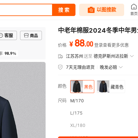
中老年棉服2024冬季中年
客服
商品
88
.
00
¥
价格
登录查看更多优惠
98.9%
率
江苏苏州
送至
德克萨斯州达拉斯
7天无理由退货
晚发必赔
颜色
黑色
藏青色
尺码
M/170
L/175
XL/180
XXL/185