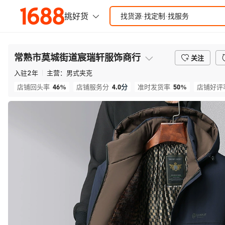
常熟市莫城街道宸瑞轩服饰商行
关注
入驻
2
年
主营：
男式夹克
46%
4.0
分
50%
店铺回头率
店铺服务分
准时发货率
店铺好评