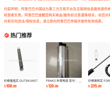
内容声明：阿里巴巴中国站为第三方交易平台及互联网信息服务提供
经营者负责。阿里巴巴提醒您购买商品/服务前注意谨慎核实，如您对
内有任何违法/侵权信息，请立即向阿里巴巴举报并提供有效线索。
热门推荐
价格需核实 GUTEKUNST
FRAKO 补偿电容 型号：
价格需核实 FOR
弹簧 型号：M-014 STD-
LKT 15.0-525-DB 价格需
器Fireye.放大器
108
120
235
¥
.
00
¥
.
00
¥
.
00
008491 STD-00849
核实