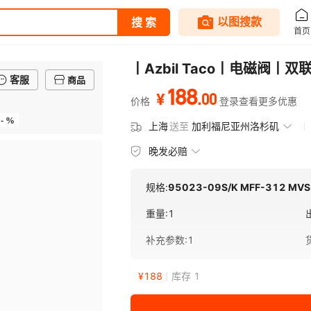
丨Azbil Taco丨电磁阀丨双联
客服
商品
188
.
00
¥
价格
登录查看更多优惠
- %
上海
送至
加利福尼亚州洛杉矶
晚发必赔
规格:
95023-09S/K MFF-312 MV
重量
:
1
补充参数
:
1
¥
188
库存 1