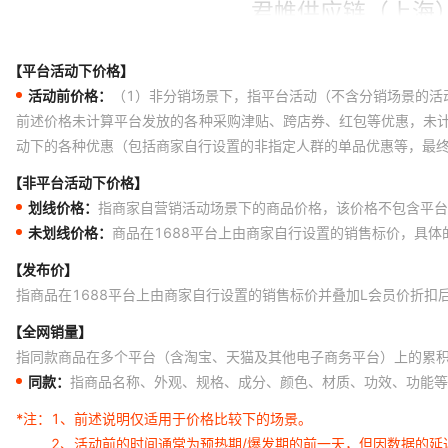
【平台活动下价格】
活动前价格：
（1）非分销场景下，指平台活动（不含分销场景的活
前述价格未计算平台发放的各种采购津贴、跨店券、红包等优惠，未
动下的各种优惠（包括商家自行设置的非指定人群的单品优惠等，最
【非平台活动下价格】
划线价格：
指商家自营销活动场景下的商品价格，该价格不包含平台
未划线价格：
商品在1688平台上由商家自行设置的销售标价，具
【发布价】
指商品在1688平台上由商家自行设置的销售标价并叠加L会员价折扣
【全网销量】
指同款商品在多个平台（含淘宝、天猫及其他电子商务平台）上的累
同款：
指商品名称、外观、规格、成分、颜色、材质、功效、功能等
*注：
1、前述说明仅适用于价格比较下的场景。
2、活动前的时间通常为预热期/爆发期的前一天，但因数据的