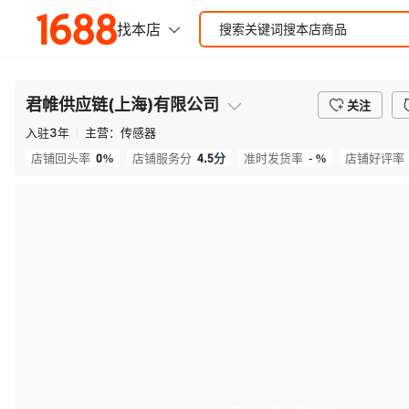
君帷供应链(上海)有限公司
关注
入驻
3
年
主营：
传感器
0%
4.5
分
- %
店铺回头率
店铺服务分
准时发货率
店铺好评率