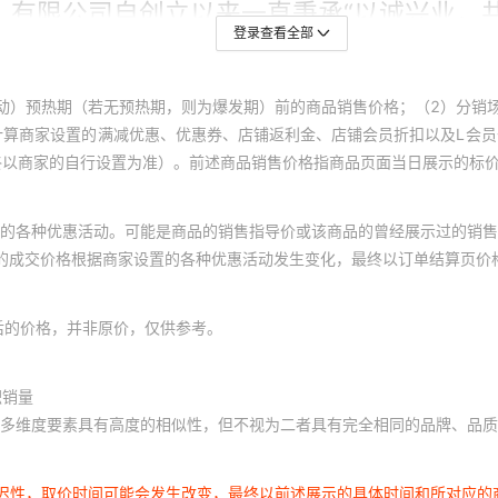
登录查看全部
动）预热期（若无预热期，则为爆发期）前的商品销售价格；（2）分销
计算商家设置的满减优惠、优惠券、店铺返利金、店铺会员折扣以及L会
终以商家的自行设置为准）。前述商品销售价格指商品页面当日展示的标
的各种优惠活动。可能是商品的销售指导价或该商品的曾经展示过的销售
体的成交价格根据商家设置的各种优惠活动发生变化，最终以订单结算页价
后的价格，并非原价，仅供参考。
积销量
多维度要素具有高度的相似性，但不视为二者具有完全相同的品牌、品质
延迟性，取价时间可能会发生改变，最终以前述展示的具体时间和所对应的