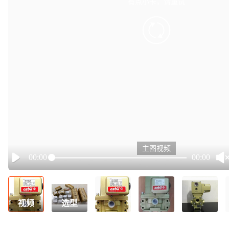
有点小卡，请重试
retry
主图视频
00:00
00:00
Play
视频
选型