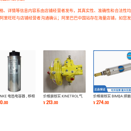
价格、详情等信息内容系由店铺经营者发布，其真实性、准确性和合法性
过阿里旺旺与店铺经营者沟通确认；阿里巴巴中国站存在海量店铺，如您
ANKE 电热电容器 , 移相
价格需核实 KINETROL气
价格需核实 BIMBA 缤
器 价格需核实
缸带限位开关094-104全
缸 D-4161-A*系列气
50
213
274
.
00
¥
.
00
¥
.
00
新原装正品
行器