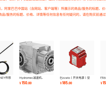
者，阿里巴巴中国站（含网站、客户端等）所展示的商品/服务的标题、
商品/服务的标题、价格、详情等任何信息有任何疑问的，请在购买前通
NEY传感
Hydromec减速机、
Pizzato丨开关电源丨型
FR
Hydromec变送器、
号：VF KIT50丨电压220V
电容
150
185
1
¥
.
00
¥
.
00
¥
Hydromec齿轮箱、 价格需
价格需核实
核实