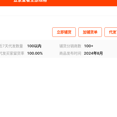
登录查看全部规格
立即铺货
加铺货单
代发
近7天代发数量
100以内
铺货分销商数
100+
代发买家留货率
100.00%
商品发布时间
2024年8月
视频