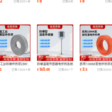
.2
8
8
¥
¥
已售
300+
米
已售
6
米
已售
热均匀防冻融雪
防冻融雪批发厂直
热均匀防冻 融雪
工业防爆伴热带ZBR-
防爆温度传感器电伴热系统
民用10MM宽电伴热带
管道防冻保温加热带电伴
温度传感器防冻电伴热带传
限温电热带水管化冰管
165
3
2
¥
.
00
¥
.
5
已售
1000+
米
已售
90+
个
已售
3000
现货源头厂家
感器源头厂家
冻维温加热带厂家