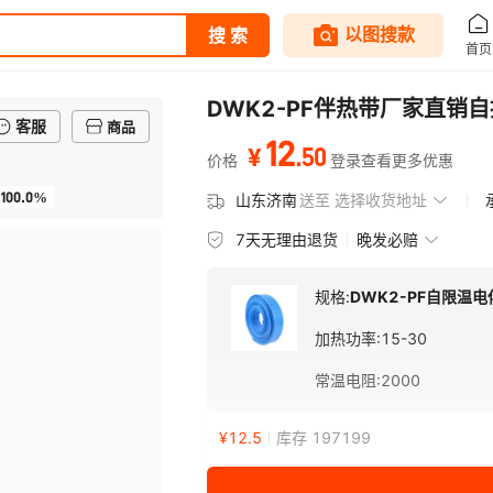
DWK2-PF伴热带厂家直销
客服
商品
12
.
50
¥
价格
登录查看更多优惠
100.0%
山东济南
送至
选择收货地址
7天无理由退货
晚发必赔
规格:
DWK2-PF自限温
加热功率
:
15-30
常温电阻
:
2000
¥
12.5
库存 197199