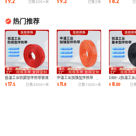
9.2
9.2
8.2
¥
¥
¥
已售
200+
米
已售
2
米
已
热均匀防冻 融雪
发热均匀防冻融雪
均匀 防冻 保温
热门推荐
低温工业防腐型伴热带管道
中温工业加强型伴热带
DBR-J低温工
防冻保温自限温电热带保温
220V工业管道防冻加热带
热带自限温电热
17
11
8
¥
.
5
¥
.
8
¥
.
00
已售
3000+
米
已售
1000+
米
已
防冻电伴热带
伴热系统源头厂家
伴热带源头厂家