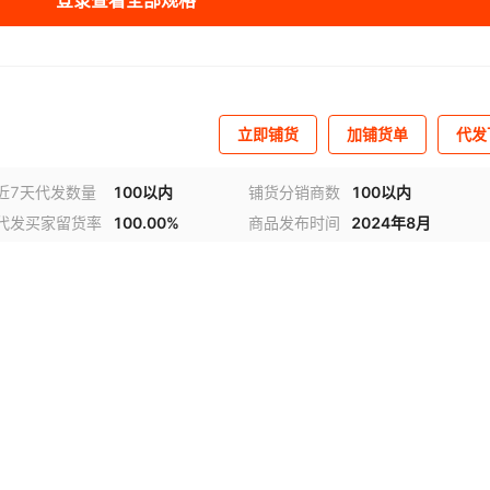
登录查看全部规格
立即铺货
加铺货单
代发
近7天代发数量
100以内
铺货分销商数
100以内
代发买家留货率
100.00%
商品发布时间
2024年8月
视频