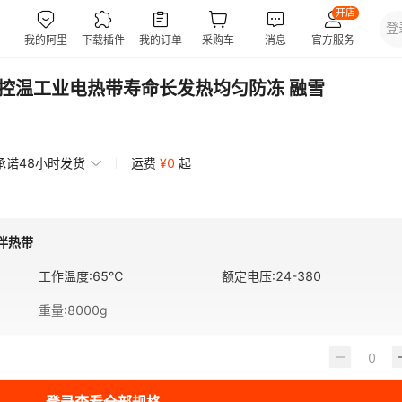
自控温工业电热带寿命长发热均匀防冻 融雪
承诺48小时发货
运费
¥
0
起
电伴热带
工作温度
:
65℃
额定电压
:
24-380
重量
:
8000g