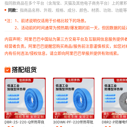
指同款商品在多个平台（含淘宝、天猫及其他电子商务平台）上的累
同款：
指商品名称、外观、规格、成分、颜色、材质、功效、功能等
*注：
1、前述说明仅适用于价格比较下的场景。
2、活动前的时间通常为预热期/爆发期的前一天，但因数据的
内容声明：阿里巴巴中国站为第三方交易平台及互联网信息服务提供
经营者负责。阿里巴巴提醒您购买商品/服务前注意谨慎核实，如您对
内有任何违法/侵权信息，请立即向阿里巴巴举报并提供有效线索。
搭配组货
DBR-25-220-Q伴热带自
30DWK-PF-220伴热带批
DBR2-P防爆
限温自控温电热带寿命长发
发直销自控温电热带寿命长
温电热带自控温