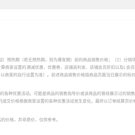
动）预热期（若无预热期，则为爆发期）前的商品销售价格；（2）分销
计算商家设置的满减优惠、优惠券、店铺返利金、店铺会员折扣以及L会
终以商家的自行设置为准）。前述商品销售价格指商品页面当日展示的标
的各种优惠活动。可能是商品的销售指导价或该商品的曾经展示过的销售
体的成交价格根据商家设置的各种优惠活动发生变化，最终以订单结算页价
后的价格，并非原价，仅供参考。