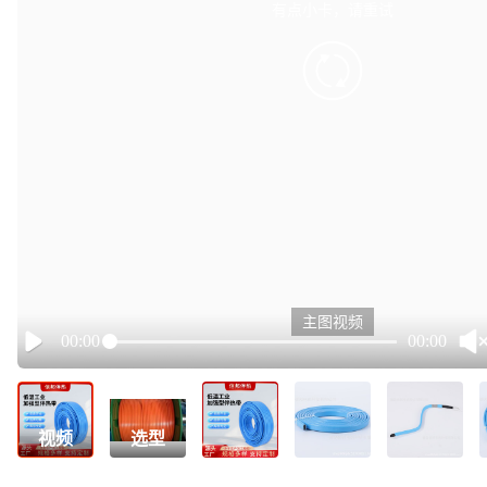
有点小卡，请重试
retry
主图视频
00:00
00:00
Play
视频
选型