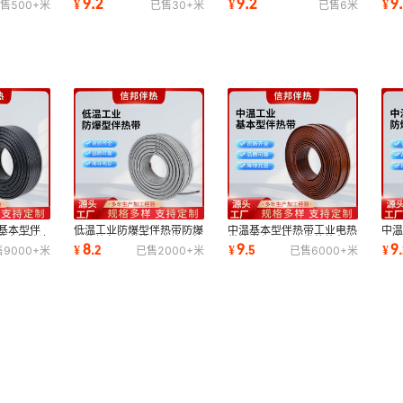
9.2
9.2
9
¥
¥
¥
售
500+
米
已售
30+
米
已售
6
米
匀防冻融雪厂家直销
防冻融雪厂家直销
发
业基本型伴
低温工业防爆型伴热带防爆
中温基本型伴热带工业电热
中温
带水管防冻
加热均匀管道维温自控温加
带管道保温防冻发热均匀寿
P 
8
9
9
¥
.
2
¥
.
5
¥
.
售
9000+
米
已售
2000+
米
已售
6000+
米
热带源头厂家
命长源头厂家
热