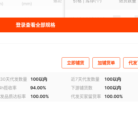
螺距
价格 | 库存(个)
进货数量
m)
(mm)
16
-
¥
0.13
9651208
登录查看全部规格
20
-
¥
0.14
9994439
20
-
¥
0.15
10073511
立即铺货
加铺货单
代发
20
-
¥
0.15
9997854
30天代发数量
100以内
近7天代发数量
100以内
4h揽收率
94.00%
下游铺货数
100以内
视频
21
0.4
¥
0.3
887195
发品质达标率
100.00%
代发买家留货率
100.00%
20
0.3
¥
0.17
9685914
25
0.5
¥
0.17
9948126