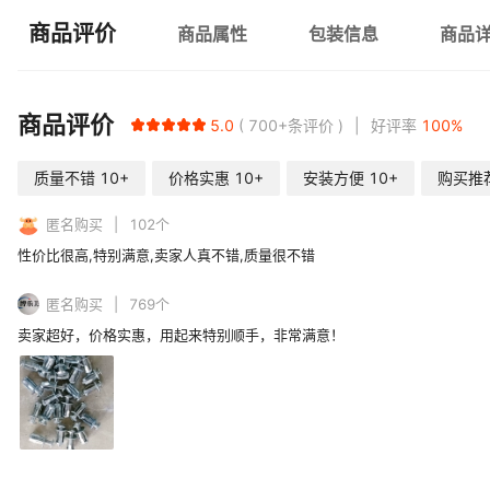
商品评价
商品属性
包装信息
商品
商品评价
5.0
700+
条评价
好评率
100
%
质量不错
10+
价格实惠
10+
安装方便
10+
购买推
匿名购买
102
个
性价比很高,特别满意,卖家人真不错,质量很不错
匿名购买
769
个
卖家超好，价格实惠，用起来特别顺手，非常满意！