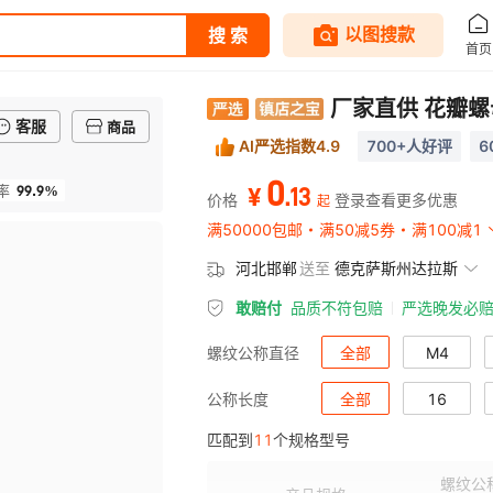
厂家直供 花瓣
客服
商品
AI严选指数4.9
700+人好评
6
0
99.9%
.
13
率
¥
价格
登录查看更多优惠
起
满50000包邮
满50减5券
满100减1
河北邯郸
送至
德克萨斯州达拉斯
敢赔付
品质不符包赔
严选晚发必
全部
M4
螺纹公称直径
全部
16
公称长度
匹配到
11
个规格型号
30
螺纹公