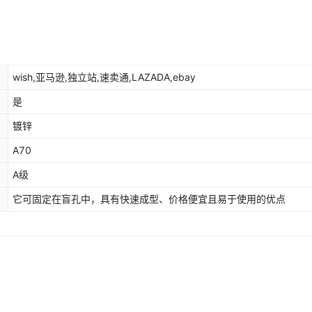
wish,亚马逊,独立站,速卖通,LAZADA,ebay
是
镀锌
A70
A级
它可固定在盲孔中，具有快速成型、价格便宜且易于使用的优点