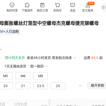
螺母膨胀螺丝灯笼型中空螺母杰克螺母捷克铆螺母
00+人已加购
预计明天发货
承诺48小时发货·常发韵达快递
运费
¥
3.5
起
赔
7天无理由退货
假一赔四
M5
M6
M8
展开参数
20
21
23.5
25
称直
公称长度