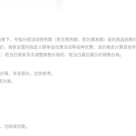
场景下，专指分销活动预热期（若无预热期，则为爆发期）前的商品销售
员价、商家设置的指定人群单品优惠活动等各种优惠；该价格会计算其他
价；若当日商家多次调整销售价格的，取当日最后展示的销售价格。
价等，并非原价，仅供参考。
格为准。
、功效或功能。