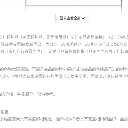
登录查看全部
动）预热期（若无预热期，则为爆发期）前的商品销售价格；（2）分销
计算商家设置的满减优惠、优惠券、店铺返利金、店铺会员折扣以及L会
终以商家的自行设置为准）。前述商品销售价格指商品页面当日展示的标
的各种优惠活动。可能是商品的销售指导价或该商品的曾经展示过的销售
体的成交价格根据商家设置的各种优惠活动发生变化，最终以订单结算页价
后的价格，并非原价，仅供参考。
积销量
多维度要素具有高度的相似性，但不视为二者具有完全相同的品牌、品质