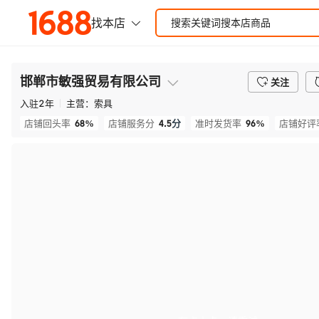
邯郸市敏强贸易有限公司
关注
入驻
2
年
主营：
索具
68%
4.5
分
96%
店铺回头率
店铺服务分
准时发货率
店铺好评