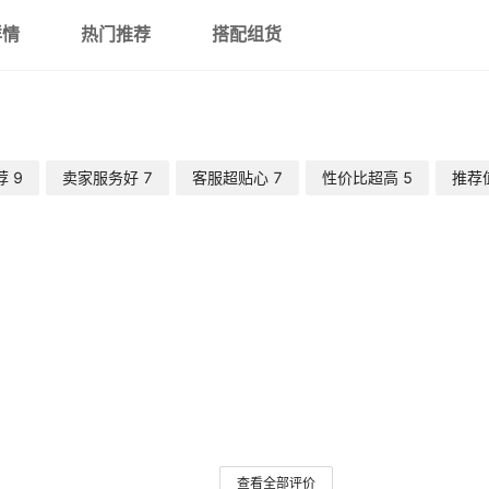
详情
热门推荐
搭配组货
专供外贸 出口品质
M5
5*25
专供外贸 出口品质
M6
6*25
专供外贸 出口品质
荐
9
卖家服务好
7
客服超贴心
7
性价比超高
5
推荐
M8
8*30
专供外贸 出口品质
M4
4*23.5(适用0-5毫米板材)
查看全部评价