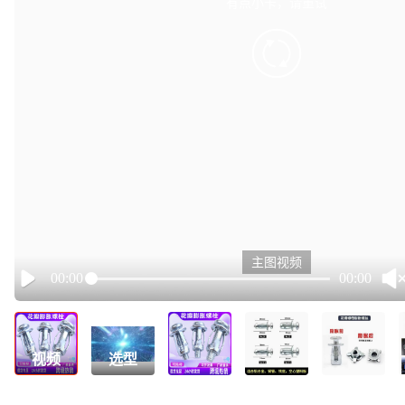
有点小卡，请重试
retry
主图视频
00:00
00:00
Play
视频
选型