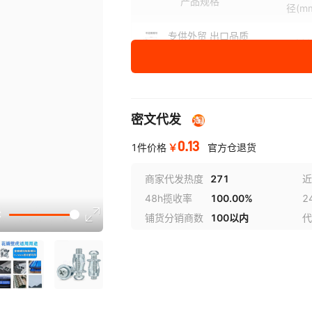
产品规格
径
(m
专供外贸 出口品质
M4
4*16单螺母（管）
专供外贸 出口品质
M4
4*20单螺母（管）
密文代发
专供外贸 出口品质
M5
5*20单螺母（管）
0.13
￥
1件价格
官方仓退货
专供外贸 出口品质
M6
6*20单螺母（管）
商家代发热度
271
近
48h揽收率
100.00%
2
选型
专供外贸 出口品质 8*21单
M8
铺货分销商数
100以内
代
螺母（管）
专供外贸 出口品质
M4
4*20
专供外贸 出口品质
M4
4*25