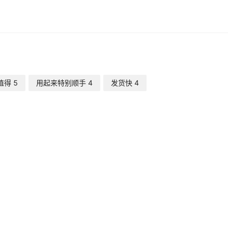
25
0.7
¥
0.18
9400931
25
0.8
¥
0.19
9924983
值得
5
用起来特别顺手
30
4
1
发货快
¥
0.49
4
9997295
23.5
1
¥
0.17
9999997