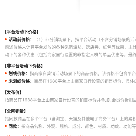
【平台活动下价格】
活动前价格：
（1）非分销场景下，指平台活动（不含分销场景的活
前述价格未计算平台发放的各种采购津贴、跨店券、红包等优惠，未
动下的各种优惠（包括商家自行设置的非指定人群的单品优惠等，最
【非平台活动下价格】
划线价格：
指商家自营销活动场景下的商品价格，该价格不包含平台
未划线价格：
商品在1688平台上由商家自行设置的销售标价，具
【发布价】
指商品在1688平台上由商家自行设置的销售标价并叠加L会员价折扣
【全网销量】
指同款商品在多个平台（含淘宝、天猫及其他电子商务平台）上的累
同款：
指商品名称、外观、规格、成分、颜色、材质、功效、功能等