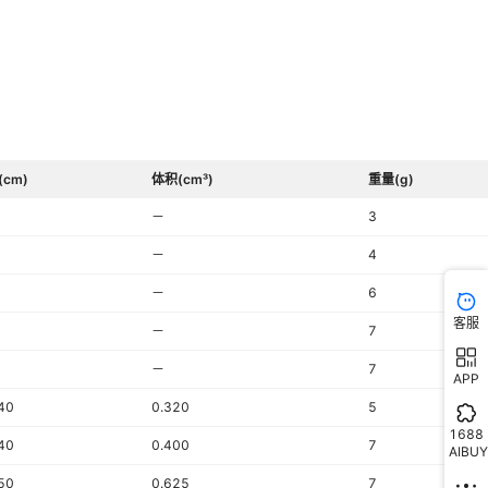
(cm)
体积(cm³)
重量(g)
－
3
－
4
－
6
客服
－
7
－
7
APP
40
0.320
5
1688
40
0.400
7
AIBUY
50
0.625
7