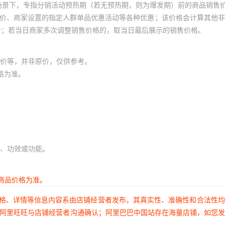
场景下，专指分销活动预热期（若无预热期，则为爆发期）前的商品销售
员价、商家设置的指定人群单品优惠活动等各种优惠；该价格会计算其他
价；若当日商家多次调整销售价格的，取当日最后展示的销售价格。
价等，并非原价，仅供参考。
格为准。
、功效或功能。
商品价格为准。
价格、详情等信息内容系由店铺经营者发布，其真实性、准确性和合法性
过阿里旺旺与店铺经营者沟通确认；阿里巴巴中国站存在海量店铺，如您