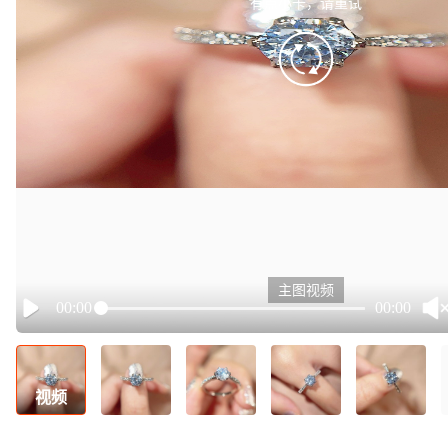
有点小卡，请重试
retry
主图视频
00:00
00:00
Play
视频