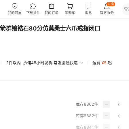
箭群镶锆石80分仿莫桑士六爪戒指闭口
2件以内
承诺48小时发货·常发圆通快递
运费
¥
5
起
库存
8862
件
库存
8882
件
库存
8841
件