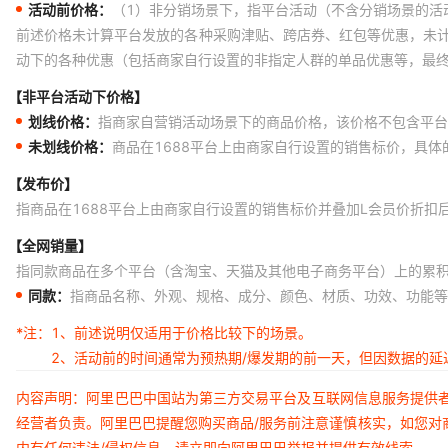
活动前价格：
（1）非分销场景下，指平台活动（不含分销场景的活
前述价格未计算平台发放的各种采购津贴、跨店券、红包等优惠，未
动下的各种优惠（包括商家自行设置的非指定人群的单品优惠等，最
【非平台活动下价格】
划线价格：
指商家自营销活动场景下的商品价格，该价格不包含平台
未划线价格：
商品在1688平台上由商家自行设置的销售标价，具
【发布价】
指商品在1688平台上由商家自行设置的销售标价并叠加L会员价折扣
【全网销量】
指同款商品在多个平台（含淘宝、天猫及其他电子商务平台）上的累
同款：
指商品名称、外观、规格、成分、颜色、材质、功效、功能等
*注：
1、前述说明仅适用于价格比较下的场景。
2、活动前的时间通常为预热期/爆发期的前一天，但因数据的
内容声明：阿里巴巴中国站为第三方交易平台及互联网信息服务提供
经营者负责。阿里巴巴提醒您购买商品/服务前注意谨慎核实，如您对
内有任何违法/侵权信息，请立即向阿里巴巴举报并提供有效线索。