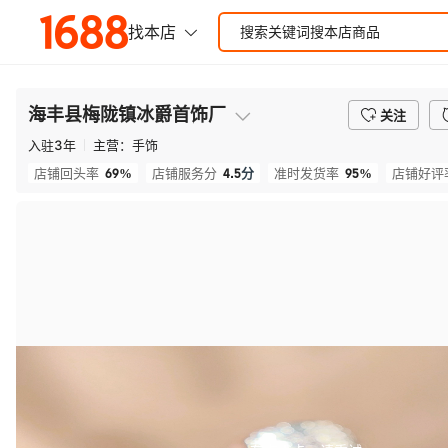
海丰县梅陇镇冰爵首饰厂
关注
入驻
3
年
主营：
手饰
69%
4.5
分
95%
店铺回头率
店铺服务分
准时发货率
店铺好评