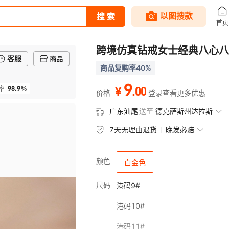
跨境仿真钻戒女士经典八心八
客服
商品
商品复购率40%
9
98.9%
.
00
率
¥
价格
登录查看更多优惠
广东汕尾
送至
德克萨斯州达拉斯
7天无理由退货
晚发必赔
颜色
白金色
尺码
港码9#
港码10#
港码11#