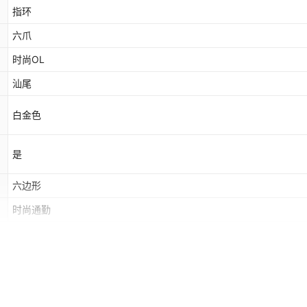
指环
六爪
时尚OL
汕尾
白金色
是
六边形
时尚通勤
女式
否