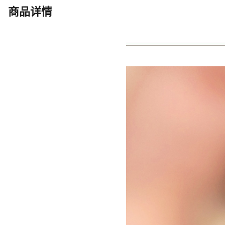
白金色
港码20#
2
商品详情