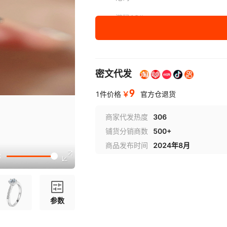
港码12#
港码13#
港码14#
密文代发
港码15#
9
￥
1件价格
官方仓退货
港码16#
商家代发热度
306
港码17#
铺货分销商数
500+
港码18#
商品发布时间
2024年8月
港码19#
港码20#
参数