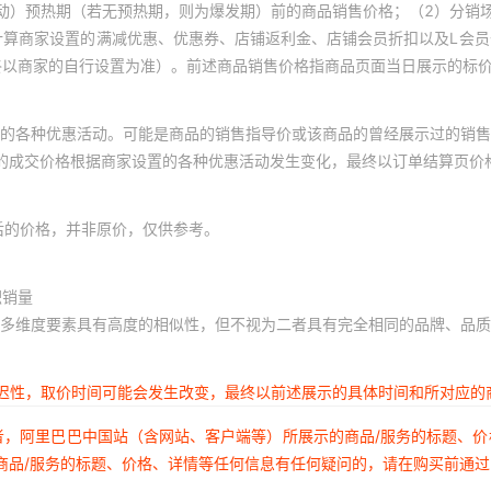
动）预热期（若无预热期，则为爆发期）前的商品销售价格；（2）分销
计算商家设置的满减优惠、优惠券、店铺返利金、店铺会员折扣以及L会
终以商家的自行设置为准）。前述商品销售价格指商品页面当日展示的标
的各种优惠活动。可能是商品的销售指导价或该商品的曾经展示过的销售
体的成交价格根据商家设置的各种优惠活动发生变化，最终以订单结算页价
后的价格，并非原价，仅供参考。
积销量
多维度要素具有高度的相似性，但不视为二者具有完全相同的品牌、品质
延迟性，取价时间可能会发生改变，最终以前述展示的具体时间和所对应的
者，阿里巴巴中国站（含网站、客户端等）所展示的商品/服务的标题、
商品/服务的标题、价格、详情等任何信息有任何疑问的，请在购买前通