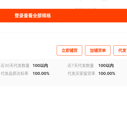
库存
8879
件
登录查看全部规格
库存
8835
件
库存
8878
件
库存
8834
件
立即铺货
加铺货单
代发
库存
8882
件
近30天代发数量
100以内
近7天代发数量
100以内
库存
8886
件
代发品质达标率
100.00%
代发买家留货率
100.00%
库存
8832
件
库存
8885
件
库存
8842
件