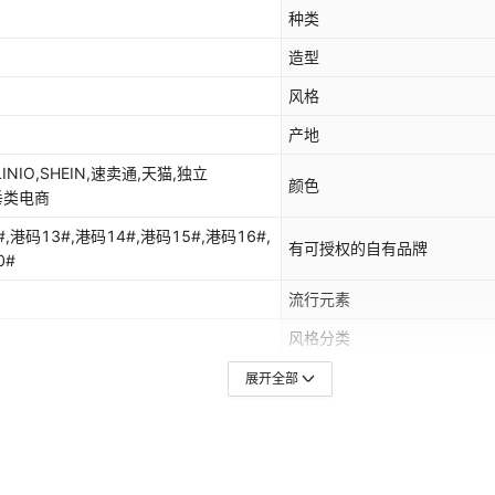
种类
造型
风格
产地
LINIO,SHEIN,速卖通,天猫,独立
颜色
,垂类电商
,港码13#,港码14#,港码15#,港码16#,
有可授权的自有品牌
0#
流行元素
风格分类
,中东
适用人群
展开全部
是否IP授权