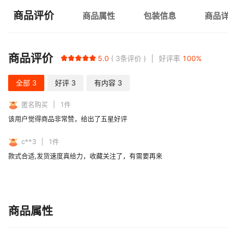
商品评价
商品属性
包装信息
商品
商品评价
5.0
3
条评价
好评率
100
%
全部
3
好评
3
有内容
3
匿名购买
1
件
该用户觉得商品非常赞，给出了五星好评
c**3
1
件
款式合适,发货速度真给力，收藏关注了，有需要再来
商品属性