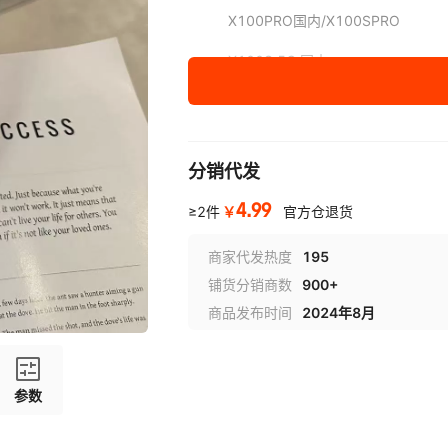
X100PRO国内/X100SPRO
X100S 5G 国内
X100Ultra 5G国内
X90
分销代发
X90PRO
4.99
￥
≥2件
官方仓退货
X80
商家代发热度
195
X80PRO
铺货分销商数
900+
S19 国内
商品发布时间
2024年8月
S19PRO 国内/V40 5G国外/V40 P
S18 /S18 PRO /V30/V30 PRO
参数
S17/S17PRO 国内/V29 5G国外/V