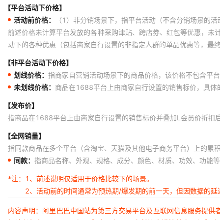
【平台活动下价格】
活动前价格：
（1）非分销场景下，指平台活动（不含分销场景的活
前述价格未计算平台发放的各种采购津贴、跨店券、红包等优惠，未
动下的各种优惠（包括商家自行设置的非指定人群的单品优惠等，最
【非平台活动下价格】
划线价格：
指商家自营销活动场景下的商品价格，该价格不包含平台
未划线价格：
商品在1688平台上由商家自行设置的销售标价，具
【发布价】
指商品在1688平台上由商家自行设置的销售标价并叠加L会员价折扣
【全网销量】
指同款商品在多个平台（含淘宝、天猫及其他电子商务平台）上的累
同款：
指商品名称、外观、规格、成分、颜色、材质、功效、功能等
*注：
1、前述说明仅适用于价格比较下的场景。
2、活动前的时间通常为预热期/爆发期的前一天，但因数据的
内容声明：阿里巴巴中国站为第三方交易平台及互联网信息服务提供