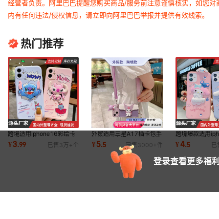
经营者负责。阿里巴巴提醒您购买商品/服务前注意谨慎核实，如您对
内有任何违法/侵权信息，请立即向阿里巴巴举报并提供有效线索。
热门推荐
跨境适用iphone16彩绘卡
外贸适用三星A17插卡包手
跨境爆款适用iph
通手机壳苹果17promax史
机壳A34卡通趴趴A24库洛
通苹果16手机
3
5
4
¥
.
99
¥
.
5
¥
.
5
已售
3万+
个
已售
3000+
件
已
迪仔可爱一件代发
米A53斜挎绳软女
乐蒂可爱立体硅
登录查看更多福利