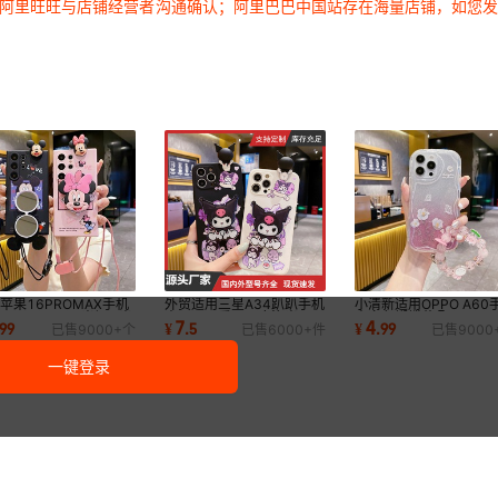
过阿里旺旺与店铺经营者沟通确认；阿里巴巴中国站存在海量店铺，如您
库存
2000
个
库存
2000
个
库存
2000
个
库存
2000
个
库存
2000
个
版）-5G国内
苹果16PROMAX手机
外贸适用三星A34趴趴手机
小清新适用OPPO A60
PHONE17趴趴米妮xr米
壳A56可爱A16库洛米
壳白色蝴蝶花朵Reno13
7
4
99
¥
.
5
¥
.
99
已售
9000+
个
已售
6000+
件
已售
9000
子支架7/8p挂绳
S25ultra圆环A14硅胶
透明闪粉创意女款
一键登录