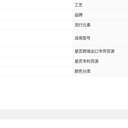
Y17S国外版/Y28 5G 国外 /Y36i 
工艺
Y20/Y20S/Y11S/Y12S/Y30 国内
品牌
Y22 4G/Y22S 4G/Y35 4G国外
流行元素
Y28 4G国外
适用型号
Y32-4G国内/Y21-2021国外/Y33
是否跨境出口专供货源
Y33S国内/Y75-5G国外/Y55-5G台
是否专利货源
Y35-5G国内/Y16-4G国外/Y56 5G
颜色分类
Y35+ 5G国内版/ Y35m+ 5G
Y38-5G国外/Y200i-5G国内/T3X 
Y50-4G国内/Y30国外/Y30i国外
Y52S-5G国内/IQOOU3国内/Y31
Y53S-5G/IQOOZ3/Y52-5G