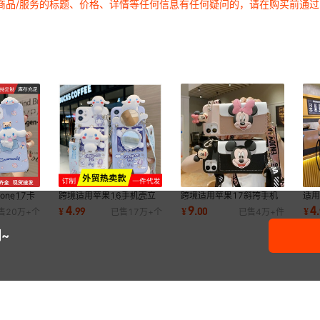
商品/服务的标题、价格、详情等任何信息有任何疑问的，请在购买前通
V70 FE-5G国外
Y500PRO-5G国内
X300S
X300ULTRA
S60-5G国内/S60 vitality(活力
one17卡
跨境适用苹果16手机壳立
跨境适用苹果17斜挎手机
适用
壳玉桂狗美
体搞怪镜子玉桂狗卡通
壳iphone16趴趴米奇米妮
壳I
4
9
4
¥
.
99
¥
.
00
¥
.
售
20万+
个
已售
17万+
个
已售
4万+
件
胶
iphone17硅胶斜挎绳
插卡零钱包卡通13
奇镜
~