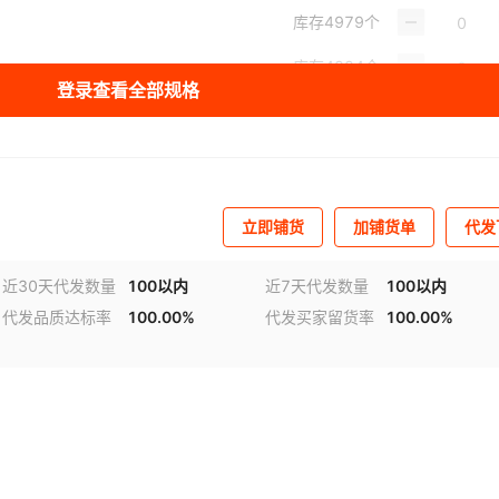
库存
4979
个
库存
4994
个
登录查看全部规格
库存
4996
个
库存
4992
个
库存
4995
个
立即铺货
加铺货单
代发
库存
4995
个
近30天代发数量
100以内
近7天代发数量
100以内
库存
4994
个
代发品质达标率
100.00%
代发买家留货率
100.00%
库存
4992
个
库存
4995
个
RO 5G
库存
4988
个
库存
4991
个
29PRO