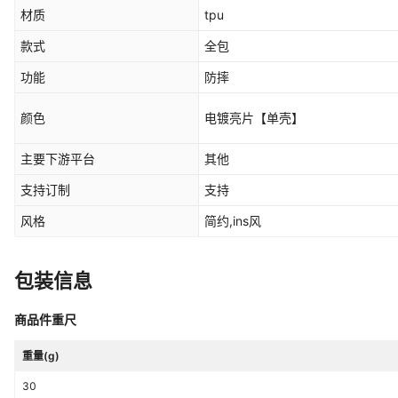
材质
tpu
款式
全包
功能
防摔
颜色
电镀亮片【单壳】
主要下游平台
其他
支持订制
支持
风格
简约,ins风
包装信息
商品件重尺
重量(g)
30