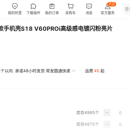
款手机壳S18 V60PROi高级感电镀闪粉亮片
2个以内
承诺48小时发货·常发圆通快递
运费
¥
6
起
库存
4985
个
库存
4975
个