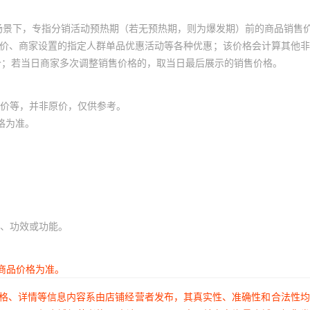
库存
2000
个
场景下，专指分销活动预热期（若无预热期，则为爆发期）前的商品销售
库存
2000
个
员价、商家设置的指定人群单品优惠活动等各种优惠；该价格会计算其他
价；若当日商家多次调整销售价格的，取当日最后展示的销售价格。
库存
1998
个
库存
1999
个
价等，并非原价，仅供参考。
格为准。
库存
2000
个
库存
1996
个
库存
1997
个
库存
2000
个
、功效或功能。
库存
2000
个
库存
2000
个
商品价格为准。
库存
1996
个
价格、详情等信息内容系由店铺经营者发布，其真实性、准确性和合法性