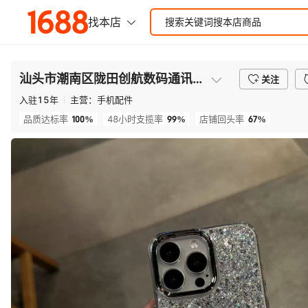
汕头市潮南区陇田创航数码通讯商行
关注
入驻
15
年
主营：
手机配件
100%
99%
67%
品质达标率
48小时支揽率
店铺回头率