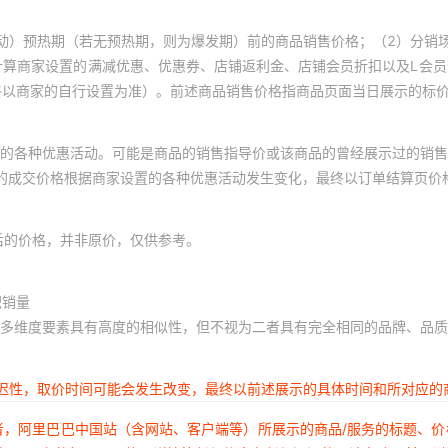
Y400国外
动）预热期（若无预热期，则为爆发期）前的商品销售价格；（2）分销
Y400 PRO-5G国外
计算商家设置的满减优惠、优惠券、店铺返利金、店铺会员折扣以及L会
终以商家的自行设置为准）。前述商品销售价格指商品页面当日展示的标
Y500-5G国内
V60-5G国外/T4PRO-5G国外
的各种优惠活动。可能是商品的销售指导价或该商品的曾经展示过的销售
体的成交价格根据商家设置的各种优惠活动发生变化，最终以订单结算页价
V60 LITE-5G/4G国外
X300
后的价格，并非原价，仅供参考。
X300PRO
Y500i-5G国内/Y31D-4G国外
积销量
多维度要素具有高度的相似性，但不视为二者具有完全相同的品牌、品质
S50
S50 Pro Mini
延迟性，取价时间可能会发生改变，最终以前述展示的具体时间和所对应的
Y05-4G国外/Y11D-4G国外
者，阿里巴巴中国站（含网站、客户端等）所展示的商品/服务的标题、