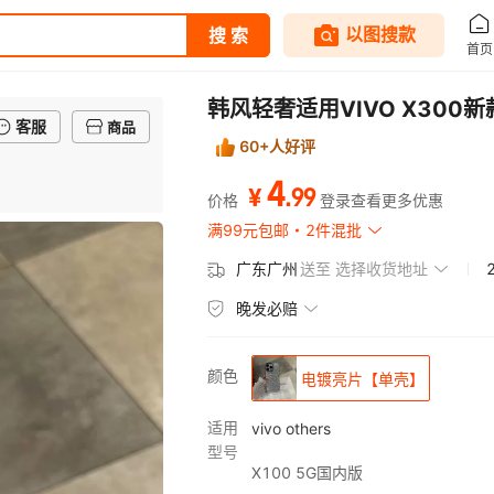
韩风轻奢适用VIVO X300新
客服
商品
60+人好评
4
.
99
¥
价格
登录查看更多优惠
满99元包邮
2件混批
广东广州
送至
选择收货地址
晚发必赔
颜色
电镀亮片【单壳】
适用
vivo others
型号
X100 5G国内版