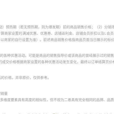
其它
其它
其它
动）预热期（若无预热期，则为爆发期）前的商品销售价格；（2）分销
其它
计算商家设置的满减优惠、优惠券、店铺返利金、店铺会员折扣以及L会
终以商家的自行设置为准）。前述商品销售价格指商品页面当日展示的标
其它
其它
的各种优惠活动。可能是商品的销售指导价或该商品的曾经展示过的销售
其它
体的成交价格根据商家设置的各种优惠活动发生变化，最终以订单结算页价
其它
其它
后的价格，并非原价，仅供参考。
其它
积销量
其它
多维度要素具有高度的相似性，但不视为二者具有完全相同的品牌、品质
其它
其它