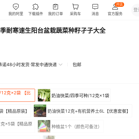
季耐寒速生阳台盆栽蔬菜种籽孑子大全
承诺48小时发货·常发中通快递
包邮
12克×2袋 【比
奶油快菜/四季可种/12克×1袋
3袋【精品原装】
奶油快菜12克+有机营养土6L【优惠套餐】
2克×5袋【精品原
种植盆1个（颜色可备注）