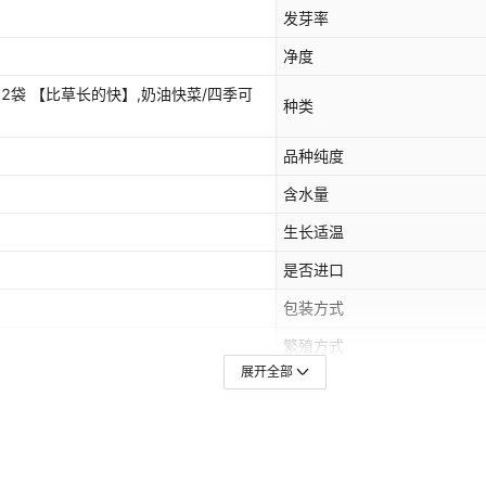
发芽率
净度
×2袋 【比草长的快】,奶油快菜/四季可
种类
品种纯度
含水量
生长适温
是否进口
包装方式
繁殖方式
展开全部
饱满度
是否跨境出口专供货源