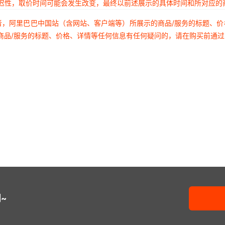
延迟性，取价时间可能会发生改变，最终以前述展示的具体时间和所对应的
者，阿里巴巴中国站（含网站、客户端等）所展示的商品/服务的标题、
商品/服务的标题、价格、详情等任何信息有任何疑问的，请在购买前通
~