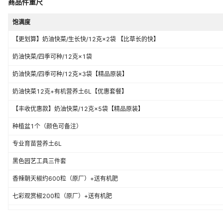
商品件重尺
饱满度
【更划算】奶油快菜/生长快/12克×2袋 【比草长的快】
奶油快菜/四季可种/12克×1袋
奶油快菜/四季可种/12克×3袋【精品原装】
奶油快菜12克+有机营养土6L【优惠套餐】
【丰收优惠款】奶油快菜/12克×5袋【精品原装】
种植盆1个（颜色可备注）
专业育苗营养土6L
黑色园艺工具三件套
香辣朝天椒约600粒（原厂）+送有机肥
七彩观赏椒200粒（原厂）+送有机肥
孢子甘蓝30粒（原厂）+送有机肥