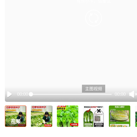
有点小卡，请重试
retry
主图视频
00:00
00:00
Play
视频