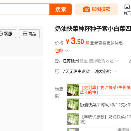
奶油快菜种籽种子紫小白菜四
客服
商品
3
.
50
¥
价格
登录查看更多优惠
起
包邮
江苏徐州
送至
选择收货地址
7天无理由退货
晚发必赔
【更划算】奶油快菜/生长快/
饱满
草长的快】
度
奶油快菜/四季可种/12克×
【丰收优惠款】奶油快菜/1
装】