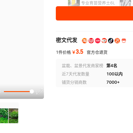
专业育苗营养土6L
七彩观赏椒200粒（原厂）
水果黄瓜约60粒（原厂）+
密文代发
芦笋多次采摘80粒（原厂）
3.5
￥
1件价格
官方仓退货
紫苏种子1包3克（原厂）+
盆栽、盆景代发商家榜
第4名
近7天代发数量
100以内
黄秋葵种子5克（原厂）+送
铺货分销商数
7000+
食用羽衣甘蓝100粒（原厂
香菜种子2000粒（原厂）
正品金玉兰菜种1包（原厂）