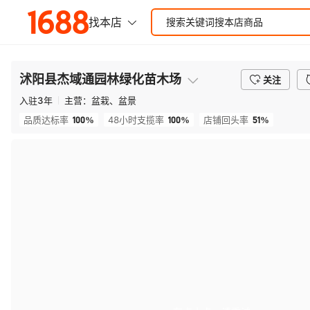
沭阳县杰域通园林绿化苗木场
关注
入驻
3
年
主营：
盆栽、盆景
100%
100%
51%
品质达标率
48小时支揽率
店铺回头率