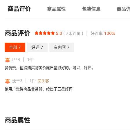
商品评价
商品属性
包装信息
商品
商品评价
5.0
7
条评价
好评率
100
%
全部
7
好评
7
有内容
7
t**4
1
件
赞赞赞，值得购买物美价廉质量很好的，可以，好评。
沈**3
1
件
回头客
该用户觉得商品非常赞，给出了五星好评
商品属性