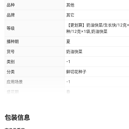
品种
其他
品牌
其它
【更划算】奶油快菜/生长快/12克
等级
种/12克×1袋,奶油快菜
播种期
夏
货号
奶油快菜
类别
-1
分类
鲜切花种子
应用场景
-1
盛花期
春
病虫害
无
包装信息
百粒重/千粒重
其它
（g）