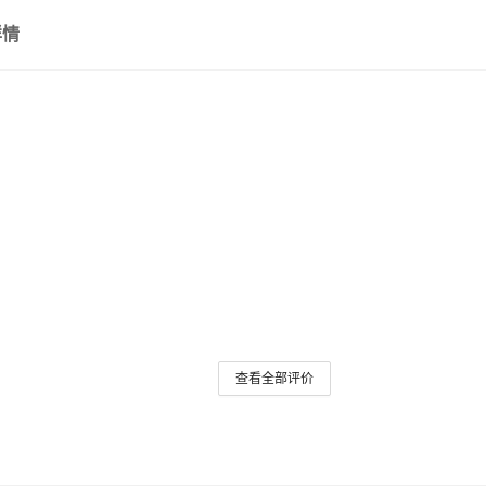
百粒
其它
重/
详情
千粒
重
查看全部评价