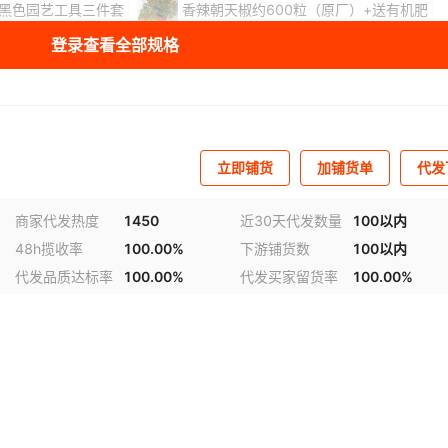
黑色园艺工具三件套
香辣朝天椒约600粒（原厂）+送有机肥
登录查看全部规格
+送有机肥
孢子甘蓝30粒（原厂）+送有机肥
送有机肥
水晶冰菜1包1000粒（原厂）+送有机肥
+送有机肥
绿贝贝种子15粒（原厂）+送有机肥
立即铺货
加铺货单
代发
送有机肥
紫根韭菜约600粒（原厂）+送有机肥
商家代发热度
1450
近30天代发数量
100以内
48h揽收率
100.00%
下游铺货数
100以内
有机肥
奶油生菜约500粒（原厂）+送有机肥
代发品质达标率
100.00%
代发买家留货率
100.00%
）+送有机肥
四季小香葱约1000粒（原厂）+送有机肥
+送有机肥
大叶空心菜约60粒（原厂）+送有机肥
+送有机肥