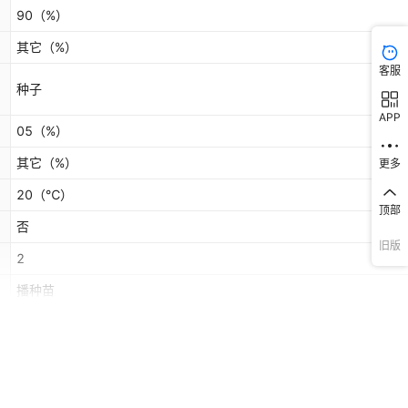
90
（%）
其它
（%）
客服
种子
APP
05
（%）
其它
（%）
更多
20
（℃）
顶部
否
旧版
2
播种苗
【更划算】奶油快菜/生长快/12克×2袋 【比草长的快】,奶油快菜/四
种/12克×1袋,奶油快菜/四季可种/12克×3袋【精品原装】,奶油快菜1
+有机营养土6L【优惠套餐】,【丰收优惠款】奶油快菜/12克×5袋【
否
装】,种植盆1个（颜色可备注）,专业育苗营养土6L,黑色园艺工具三件
辣朝天椒约600粒（原厂）+送有机肥,七彩观赏椒200粒（原厂）+送