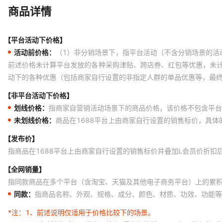
水果黄瓜约60粒（原厂）+送有机肥
商品详情
水晶冰菜1包1000粒（原厂）+送有机肥
【平台活动下价格】
芦笋多次采摘80粒（原厂）+送有机肥
活动前价格：
（1）非分销场景下，指平台活动（不含分销场景的活
绿贝贝种子15粒（原厂）+送有机肥
前述价格未计算平台发放的各种采购津贴、跨店券、红包等优惠，未
动下的各种优惠（包括商家自行设置的非指定人群的单品优惠等，最
紫苏种子1包3克（原厂）+送有机肥
紫根韭菜约600粒（原厂）+送有机肥
【非平台活动下价格】
划线价格：
指商家自营销活动场景下的商品价格，该价格不包含平台
黄秋葵种子5克（原厂）+送有机肥
未划线价格：
商品在1688平台上由商家自行设置的销售标价，具
奶油生菜约500粒（原厂）+送有机肥
【发布价】
食用羽衣甘蓝100粒（原厂）+送有机肥
指商品在1688平台上由商家自行设置的销售标价并叠加L会员价折扣
四季小香葱约1000粒（原厂）+送有机肥
【全网销量】
指同款商品在多个平台（含淘宝、天猫及其他电子商务平台）上的累
香菜种子2000粒（原厂）+送有机肥
同款：
指商品名称、外观、规格、成分、颜色、材质、功效、功能等
大叶空心菜约60粒（原厂）+送有机肥
*注：
1、前述说明仅适用于价格比较下的场景。
正品金玉兰菜种1包（原厂）+送有机肥