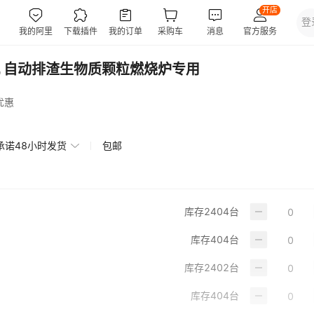
 自动排渣生物质颗粒燃烧炉专用
优惠
承诺48小时发货
包邮
库存
2404
台
库存
404
台
库存
2402
台
库存
404
台