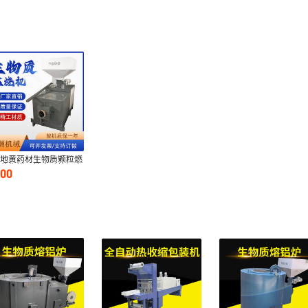
洲地黄药材生物质颗粒燃
炉花生烘干炉自动控温上
000
燃烧机小型