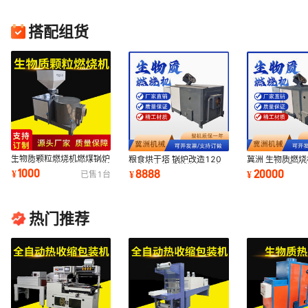
搭配组货
生物质颗粒燃烧机燃煤锅炉
粮食烘干塔 锅炉改造120
冀洲 生物质燃烧
烘干设备工业节能改造用燃
万大卡生物质燃烧机 玉米
600万大卡颗粒
1000
8888
20000
¥
¥
¥
已售
1
台
烧器环保
芯燃烧炉
链排木片燃烧炉
热门推荐