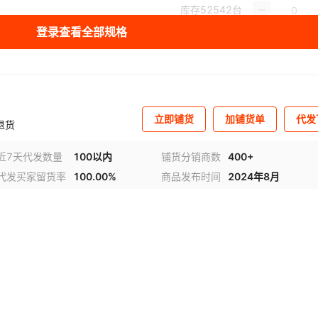
库存
52542
台
登录查看全部规格
立即铺货
加铺货单
代发
退货
近7天代发数量
100以内
铺货分销商数
400+
代发买家留货率
100.00%
商品发布时间
2024年8月
视频