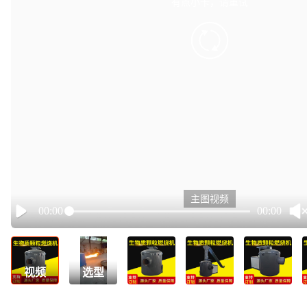
有点小卡，请重试
retry
主图视频
00:00
00:00
Play
视频
选型