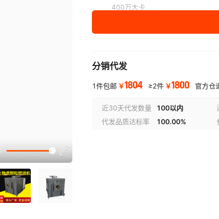
400万大卡
分销代发
1804
1800
￥
￥
1件包邮
≥2件
官方仓
近30天代发数量
100以内
代发品质达标率
100.00%
选型