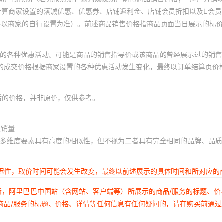
计算商家设置的满减优惠、优惠券、店铺返利金、店铺会员折扣以及L会
终以商家的自行设置为准）。前述商品销售价格指商品页面当日展示的标
的各种优惠活动。可能是商品的销售指导价或该商品的曾经展示过的销售
体的成交价格根据商家设置的各种优惠活动发生变化，最终以订单结算页价
后的价格，并非原价，仅供参考。
积销量
多维度要素具有高度的相似性，但不视为二者具有完全相同的品牌、品质
延迟性，取价时间可能会发生改变，最终以前述展示的具体时间和所对应的
者，阿里巴巴中国站（含网站、客户端等）所展示的商品/服务的标题、
商品/服务的标题、价格、详情等任何信息有任何疑问的，请在购买前通