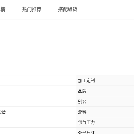
详情
热门推荐
搭配组货
加工定制
品牌
别名
设备
燃料
供气压力
外形尺寸