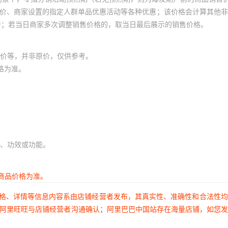
员价、商家设置的指定人群单品优惠活动等各种优惠；该价格会计算其他
价；若当日商家多次调整销售价格的，取当日最后展示的销售价格。
价等，并非原价，仅供参考。
格为准。
、功效或功能。
商品价格为准。
价格、详情等信息内容系由店铺经营者发布，其真实性、准确性和合法性
过阿里旺旺与店铺经营者沟通确认；阿里巴巴中国站存在海量店铺，如您