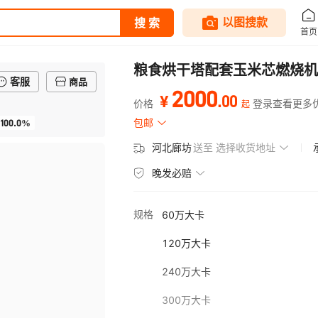
粮食烘干塔配套玉米芯燃烧机
客服
商品
2000
.
00
¥
价格
登录查看更多
起
100.0%
包邮
河北廊坊
送至
选择收货地址
晚发必赔
规格
60万大卡
120万大卡
240万大卡
300万大卡