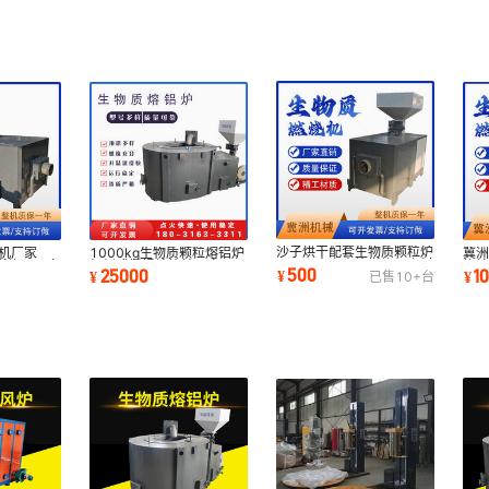
沙子烘干配套生物质颗粒炉
机厂家
1000kg生物质颗粒熔铝炉
冀
120万大卡木片燃烧机上料
燃烧器厂家
倾倒式坩埚熔炼炉厂家
烧
500
25000
1
¥
¥
¥
已售
10+
台
高效燃烧器
料