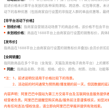
前述价格未计算平台发放的各种采购津贴、跨店券、红包等优惠，未
动下的各种优惠（包括商家自行设置的非指定人群的单品优惠等，最
【非平台活动下价格】
划线价格：
指商家自营销活动场景下的商品价格，该价格不包含平台
未划线价格：
商品在1688平台上由商家自行设置的销售标价，具
【发布价】
指商品在1688平台上由商家自行设置的销售标价并叠加L会员价折扣
【全网销量】
指同款商品在多个平台（含淘宝、天猫及其他电子商务平台）上的累
同款：
指商品名称、外观、规格、成分、颜色、材质、功效、功能等
*注：
1、前述说明仅适用于价格比较下的场景。
2、活动前的时间通常为预热期/爆发期的前一天，但因数据的
内容声明：阿里巴巴中国站为第三方交易平台及互联网信息服务提供
经营者负责。阿里巴巴提醒您购买商品/服务前注意谨慎核实，如您对
内有任何违法/侵权信息，请立即向阿里巴巴举报并提供有效线索。