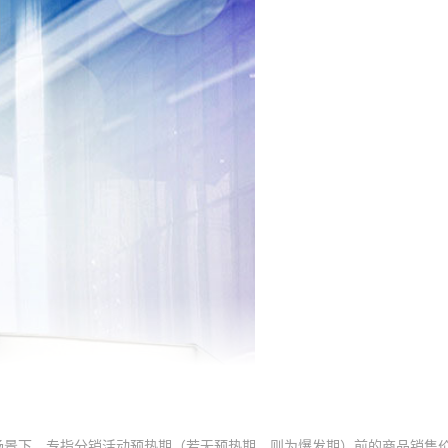
场景下，专指分销活动预热期（若无预热期，则为爆发期）前的商品销售