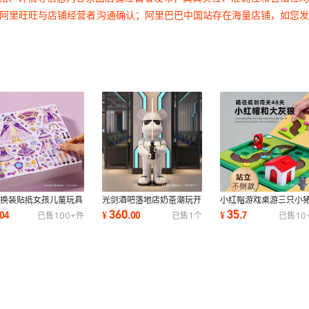
过阿里旺旺与店铺经营者沟通确认；阿里巴巴中国站存在海量店铺，如您
主换装贴纸女孩儿童玩具
光剑酒吧落地店奶茶潮玩开
小红帽游戏桌游三只小
6岁贴纸书美丽少女化
业熊公仔暴力装饰摆件送礼
童逻辑思维训练兔宝宝
360
35
04
¥
.
00
¥
.
7
已售
100+
件
已售
1
个
已售
10
本贴贴画印刷
橱窗客厅高档
智力玩具其他