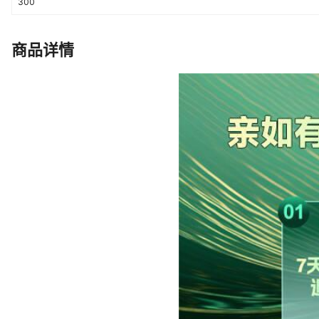
300
送航天火箭,MK14突击步枪【400片
片】 送航天火箭,98K狙击步枪【9
送航天火箭,巴雷特极光【417片】 
商品详情
天火箭,AK47火麒麟【501片】 
靶 送航天火箭,MP5冲锋枪【54
【692片】赠标靶 送航天火箭,AW
狙击步枪【1116片】 送航天火箭,
箭,M4A4二西莫夫【1388片】 送
连发 送航天火箭,AWM二西莫夫【1
【1988片】电动连发 送航天火箭