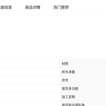
沙漠之鹰【499片】可2变机
包装信息
商品详情
热门推荐
银色沙漠之鹰【408片】 送
加特林机关枪【486片】枪
逐梦者冲锋枪【426片】 送
UZI冲锋枪【366片】 送积
沙漠之鹰手枪【360片】 送
材质
M9111手枪【333片】 送
积木净重
G18手枪【336片】 送积木
货号
是否多功能
USP手枪【390片】 送积木
加工定制
QBZ弹射步枪【422片】 送
是否有动漫形象