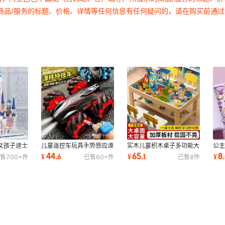
商品/服务的标题、价格、详情等任何信息有任何疑问的，请在购买前通
女孩子迪士
儿童遥控车玩具手势感应漂
实木儿童积木桌子多功能大
公
动脑拼装玩
移电动翻滚特技四驱车越野
尺寸大颗粒宝宝拼装玩具益
3到
44
65
8
¥
.
6
¥
.
1
¥
.
售
700+
件
已售
60+
件
已售
8
件
男孩生日魏顺
智沙盘游戏桌
妆