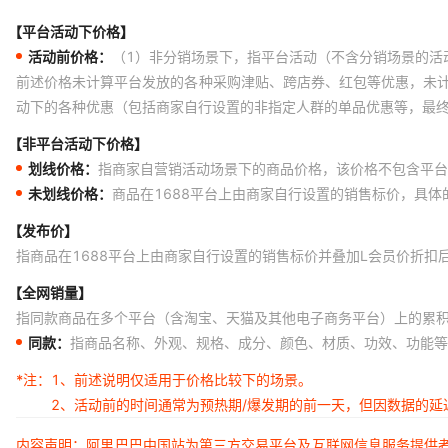
【平台活动下价格】
活动前价格：
（1）非分销场景下，指平台活动（不含分销场景的活
前述价格未计算平台发放的各种采购津贴、跨店券、红包等优惠，未
动下的各种优惠（包括商家自行设置的非指定人群的单品优惠等，最
【非平台活动下价格】
划线价格：
指商家自营销活动场景下的商品价格，该价格不包含平台
未划线价格：
商品在1688平台上由商家自行设置的销售标价，具
【发布价】
指商品在1688平台上由商家自行设置的销售标价并叠加L会员价折扣
【全网销量】
指同款商品在多个平台（含淘宝、天猫及其他电子商务平台）上的累
同款：
指商品名称、外观、规格、成分、颜色、材质、功效、功能等
*注：
1、前述说明仅适用于价格比较下的场景。
2、活动前的时间通常为预热期/爆发期的前一天，但因数据的
内容声明：阿里巴巴中国站为第三方交易平台及互联网信息服务提供