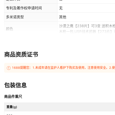
专利及著作权申请时间
无
多米诺类型
其他
沙漠之鹰【238片】可3变 送积木
颜色
木枪一包,USP战术武器【273片】
片】可3变 送积木枪一包,加特林机
适用年龄
老年（61岁以上）
之鹰【314颗粒】 送积木枪一包,M
枪一包,95式突击步枪【526颗粒】
商品资质证书
【528颗粒】赠支架 送积木枪一包
包,【新品组合】沙漠之鹰+战术武
+98K+AK47 送积木枪一包,【三款
1688提醒您：1.未成年请在监护人看护下购买及使用，注意使用安全。2
沙漠之鹰 【345片】配标靶 送积
送积木枪一包,银色沙漠之鹰【408
片】枪管可转 送积木枪一包,逐梦者冲
包装信息
锋枪【366片】 送积木枪一包,沙
包,M9111手枪【333片】 送积木
商品件重尺
包,USP手枪【390片】 送积木枪
箭,AK47弹射步枪【289片】 送
重量(g)
天火箭,SCAR突击步枪【399片】