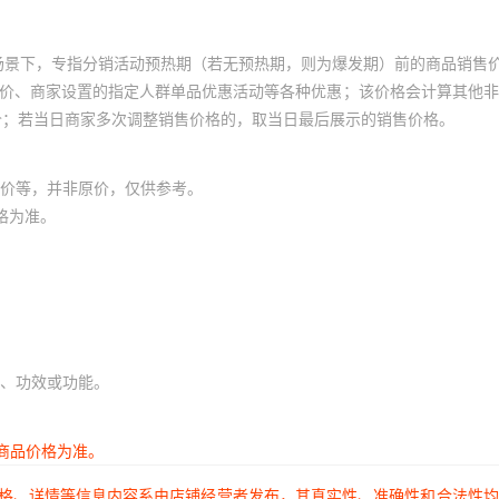
场景下，专指分销活动预热期（若无预热期，则为爆发期）前的商品销售
员价、商家设置的指定人群单品优惠活动等各种优惠；该价格会计算其他
价；若当日商家多次调整销售价格的，取当日最后展示的销售价格。
价等，并非原价，仅供参考。
格为准。
、功效或功能。
商品价格为准。
价格、详情等信息内容系由店铺经营者发布，其真实性、准确性和合法性