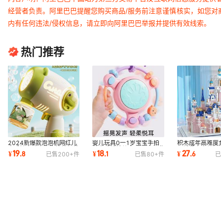
经营者负责。阿里巴巴提醒您购买商品/服务前注意谨慎核实，如您对
内有任何违法/侵权信息，请立即向阿里巴巴举报并提供有效线索。
热门推荐
2024新爆款泡泡机网红儿
婴儿玩具0一1岁宝宝手拍
积木成年高难度
童手持电动吹泡泡枪棒加特
鼓音乐摇铃儿童6一12月哄
尼城堡大人益智
19
18
27
¥
.
8
¥
.
1
¥
.
6
已售
200+
件
已售
80+
件
已
林玩具男孩女孩
娃消耗体力塑料
具情人节礼物