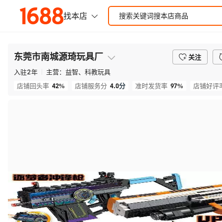
东莞市南城源琦玩具厂
关注
入驻
2
年
主营：
益智、科教玩具
42%
4.0
分
97%
店铺回头率
店铺服务分
准时发货率
店铺好评