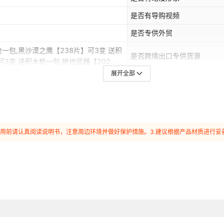
AK47弹射步枪【289片】 
是否有导购视频
汤姆逊弹射步枪【349片】 
是否专供外贸
枪一包,黑沙漠之鹰【238片】可3变 送积
SCAR突击步枪【399片】 
是否跨境出口专供货源
可3变 送积木枪一包,绝地武器【202
枪【205颗粒】推荐 送积木枪一包,沙漠
展开全部
M416突击步枪【342片】 
416五爪金龙步枪【619颗粒】 送积木
赠支架 送积木枪一包,98K狙击步枪
MK14突击步枪【400片】 
,【热门组合】沙漠之鹰两款 送积木枪一
器 送积木枪一包,【三款】沙漠之鹰
Vector突击枪【319片】 
】战术武器+98K+AK47 送积木枪一包,
.使用前请认真阅读说明书，注意周边环境并做好保护措施。3.建议根据产品材质进行
木枪一包,沙漠之鹰【499片】可2变机甲
98K狙击步枪【903片】 送
片】 送积木枪一包,加特林机关枪【486
锋枪【426片】 送积木枪一包,UZI冲
AWM天龙【417片】 送航天
漠之鹰手枪【360片】 送积木枪一
枪一包,G18手枪【336片】 送积木枪一
巴雷特极光【417片】 送航
一包,QBZ弹射步枪【422片】 送航天火
航天火箭,汤姆逊弹射步枪【349片】 送航
M4A1雷神【472片】 送航
 送航天火箭,M416突击步枪【342片】