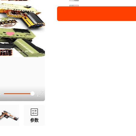
加特林机枪【205颗粒】推荐
沙漠之鹰【314颗粒】 送积
M416五爪金龙步枪【619
95式突击步枪【526颗粒】
98K狙击步枪【528颗粒】
【热门组合】沙漠之鹰两款 
【新品组合】沙漠之鹰+战术
【三款】沙漠之鹰+98K+AK
【三款】战术武器+98K+AK
参数
沙漠之鹰 【345片】配标靶