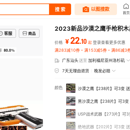
2023新品沙漠之鹰手枪积
客服
商品
22
.
10
¥
价格
登录查看更多优惠
起
80.0%
满283减10券
满153减5券
满86减3
率
广东汕头
送至
加利福尼亚州洛杉矶
7天无理由退货
晚发必赔
颜色
沙漠之鹰【238片】可3变 
黑沙漠之鹰【238片】可3变
USP战术武器【273片】可
绝地武器【202片】可3变 