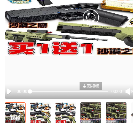
有点小卡，请重试
retry
主图视频
00:00
00:00
Play
视频