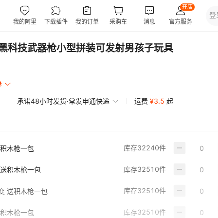
木黑科技武器枪小型拼装可发射男孩子玩具
券
承诺48小时发货·常发申通快递
运费
¥
3.5
起
库存
32240
件
送积木枪一包
库存
32510
件
 送积木枪一包
库存
32510
件
3变 送积木枪一包
库存
32510
件
送积木枪一包