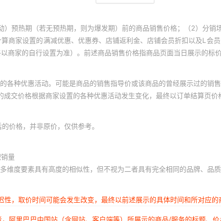
动）预热期（若无预热期，则为爆发期）前的商品销售价格；（2）分销
计算商家设置的满减优惠、优惠券、店铺返利金、店铺会员折扣以及L会
终以商家的自行设置为准）。前述商品销售价格指商品页面当日展示的标
的各种优惠活动。可能是商品的销售指导价或该商品的曾经展示过的销售
体的成交价格根据商家设置的各种优惠活动发生变化，最终以订单结算页价
后的价格，并非原价，仅供参考。
积销量
多维度要素具有高度的相似性，但不视为二者具有完全相同的品牌、品质
延迟性，取价时间可能会发生改变，最终以前述展示的具体时间和所对应的
者，阿里巴巴中国站（含网站、客户端等）所展示的商品/服务的标题、