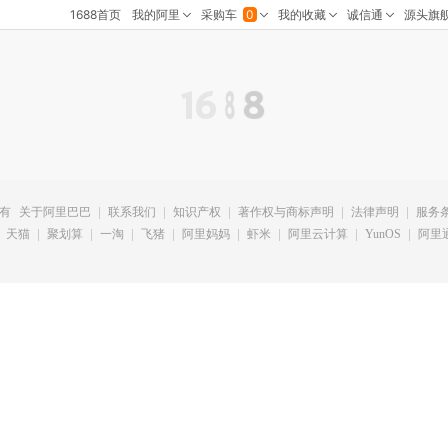
所有
关于阿里巴巴
联系我们
知识产权
著作权与商标声明
法律声明
服务
天猫
聚划算
一淘
飞猪
阿里妈妈
虾米
阿里云计算
YunOS
阿里