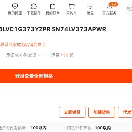
4LVC1G373YZPR SN74LV373APWR
联系商家成为店铺会员
承诺48小时发货
运费
¥
30
起
登录查看全部规格
立即铺货
加铺货单
代发
近7天代发数量
100以内
铺货分销商数
100以内