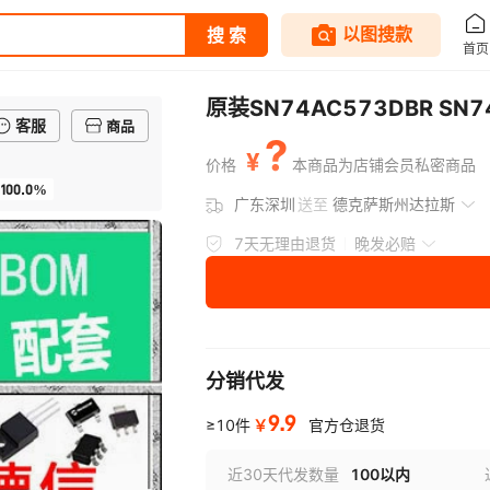
原装SN74AC573DBR SN7
客服
商品
?
¥
价格
本商品为店铺会员私密商品
100.0%
广东深圳
送至
德克萨斯州达拉斯
7天无理由退货
晚发必赔
分销代发
9.9
￥
≥10件
官方仓退货
近30天代发数量
100以内