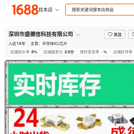
深圳市盛德信科技有限公司
关注
入驻
16
年
主营：
半导体IC/芯片
0%
3.5
分
- %
店铺回头率
店铺服务分
准时发货率
店铺好评率