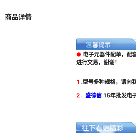
W981216AH-75 BCR198 ADS1113IDGSR NF2-MCP-T-A4
LTC491IN 5KP5.0A-E3/54 SFN10A400R LX448
商品详情
ICX204AK-A CRCW121010R0JNEA RT0805BRD07133KL
VSC8238XKR-02 ASD500V HCCC-270X-YY 205S24HFS-Y
TIP122L-T60-T U74AC14G-P14-R SB240-E3/54
DSA70C150HB AM9114BDC DSA9001R0LGS DS56
MMSF3P03HDR2 GN2108-CHIP 2L21 NTH5G1M40B473J
AAT3220IGY-33 AAT3220 AAT3218IJS-1.25-T1
ECA1HMR47 EE09011QM 57-20500 74ALVCF162835TX
FAN25800AUC28X RF-82540-A RF9130TR13/4370615
6-338315-2 9005180000 NVD6820NLT4G 51005-0300
7447709270 SG-615PTJC32.0000 SG6561AD
200P3S LT117450 AS6C4008-55TIN AIP1620EO