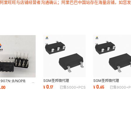
过阿里旺旺与店铺经营者沟通确认；阿里巴巴中国站存在海量店铺，如您
1
1
1
1
1
1
1
1
1
1
1
1
1
1
SGM圣邦微代理
SGM圣邦微代理
2907N-8/NOPB
1
1
SGM2036-ADJYN5G/TR
SGM321YN5/TR
IP-8 直插运算放大器 发
0
0
0
¥
.
17
¥
.
65
.
00
已售
5000+
PCS
已售
9000+
P
丝印SQ7 SOT23-5
SGM321YC5低功耗轨
放音频IC
300mA稳压器
轨运算放大器
1
1
1
1
1
1
1
1