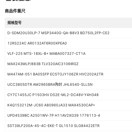
商品件重尺
规格型号
D-SDM20U30LP-7 MSP3440G-QA-B8V3 BD750L2FP-CE2
12RS224C AR0132AT6R00XPEA0
VLF-225 MTS-18XL-B+ MABA007327-CT1A
MAX243MLP/883B TLV320AIC3106IRGZ
M447AM-051 BA05SFP ECSTOJY106ZR HVC202A2TR
UCC3805DTR AM2965BRA陶封 JHL6540-SLLSN
CY7C1455JC P1503HV DS2E-ML2-DC48V-Y4H348
K4Q153212M-JC60 A80960JA33 MAX4530CAP+
UPD4539BC A2501WV-7P H11AV2XG39 1776113-4
SST39LF200A-45-4C-EKE-T GL1510 SLG84422ETR