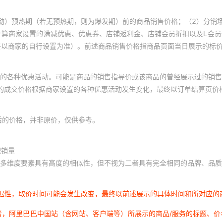
1
1
1
动）预热期（若无预热期，则为爆发期）前的商品销售价格；（2）分销
1
1
1
计算商家设置的满减优惠、优惠券、店铺返利金、店铺会员折扣以及L会
终以商家的自行设置为准）。前述商品销售价格指商品页面当日展示的标
1
1
1
1
1
1
的各种优惠活动。可能是商品的销售指导价或该商品的曾经展示过的销售
1
1
1
体的成交价格根据商家设置的各种优惠活动发生变化，最终以订单结算页价
1
1
1
1
1
1
后的价格，并非原价，仅供参考。
1
1
1
积销量
1
1
1
多维度要素具有高度的相似性，但不视为二者具有完全相同的品牌、品质
1
1
1
1
1
1
延迟性，取价时间可能会发生改变，最终以前述展示的具体时间和所对应的
1
1
1
者，阿里巴巴中国站（含网站、客户端等）所展示的商品/服务的标题、
1
1
1