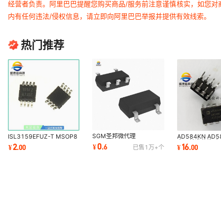
经营者负责。阿里巴巴提醒您购买商品/服务前注意谨慎核实，如您对
内有任何违法/侵权信息，请立即向阿里巴巴举报并提供有效线索。
AP9962BGH-HF WLS1008-2R2J ARZ2010-4D471TF
BD1754HFN-TR MN3881S BD18GA5WEFJ-E2 MP7545BLS
热门推荐
SN74LVTH32373GKER SNA676 SR732ALTD2R00F
UPD75312B730 D65005L TLP109(TPL.E MAX7403CPA+
K8M800 25WV470 2SK1628 AS1113-BQFT MAX1112EAP+
MAX675CSAESAW MAX6751KA29+T PBLS2003S
M25P64-VMF6TPBA LC78815M
SGM圣邦微代理
ISL3159EFUZ-T MSOP8
AD584KN AD
LC7868CK LC78640NE
SGM3204YN6G/TR DC-
电压基准芯片 直插
0
2
16
¥
.
6
¥
.
00
¥
.
00
已售
1万+
个
DC电源芯片SOT-23-6电
荷泵芯片
MP7156 MP7684SD/883B MP7781DWR-LF-Z
S29GL01GS10FHI010 S29GL032A10BFIW30
VOS615A-X VOS618A-9X001T VP0109N3-G UH22AD
AAT9123IAS-T1 P87LPC762BDH MIC5205-2.8YM5