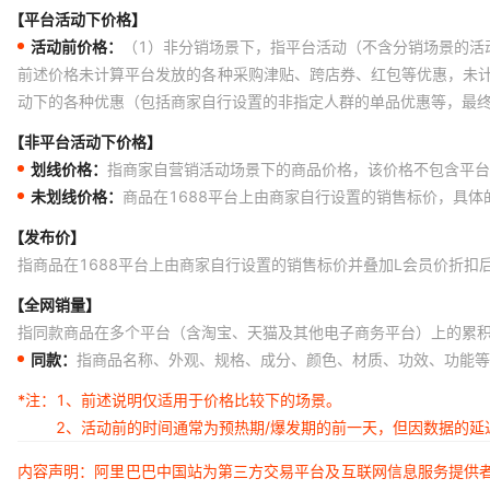
【平台活动下价格】
CY7C1360S-166AXC BA7743S MC68HC908QT2 BA7860FP
活动前价格：
（1）非分销场景下，指平台活动（不含分销场景的活
DK11XEA470K86RA001 CB2012T150KV APM4475KCTRL
前述价格未计算平台发放的各种采购津贴、跨店券、红包等优惠，未
动下的各种优惠（包括商家自行设置的非指定人群的单品优惠等，最
74FCT543ATSO 74LV125DB 79RC32T365-150BC
【非平台活动下价格】
D1F20U D3F M29W320ET70N6E/M29W320ET-70N6 C1861
划线价格：
指商家自营销活动场景下的商品价格，该价格不包含平台
VAS1106AID08E FS10ASJ-3-T13 FST1612861
未划线价格：
商品在1688平台上由商家自行设置的销售标价，具
PJ2N7002CX MAX6642ATT92+T ADM708AR/TAR/SAR
【发布价】
3-0347993-2 MCT0603-501%P51M0 HSM913-2.048MHZ
指商品在1688平台上由商家自行设置的销售标价并叠加L会员价折扣
LTC2221CUP#TRPBF AM27S27 LTC2206IUKPBF
【全网销量】
指同款商品在多个平台（含淘宝、天猫及其他电子商务平台）上的累
5SGXEA4K2F35I3L HM62256BLFP-7SLT
同款：
指商品名称、外观、规格、成分、颜色、材质、功效、功能等
SBR15U100CT SBR1A40S1 G911T85 MX25L1605ZMC-20G
*注：
1、前述说明仅适用于价格比较下的场景。
ZXCL250H5 WT601-L000106. KM68257CLG-20
2、活动前的时间通常为预热期/爆发期的前一天，但因数据的
2SB1219A-R/Q(TX) SN75185DR CAT9555YI
内容声明：阿里巴巴中国站为第三方交易平台及互联网信息服务提供
AD7846KPZ TB31303AF HS2260A-R4 TC74HC03A