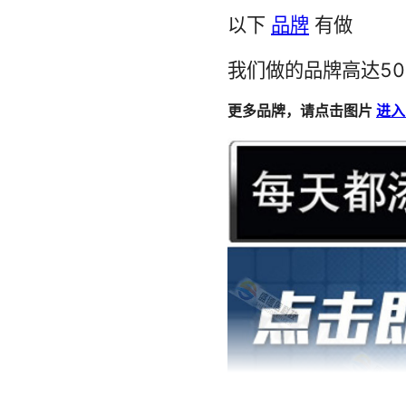
EPM900JC EPM9400RC208-20 470-1105-100 ES1373
LTC1440CS8 LTC1569IS8-7 LTC1689CS 1285-ST
MRF6S23100H SDS0402T-102M-N HOA1874-12
CM1402-03CS CM1415-03CP CM16C450P BR24C32F-E2
DP36950V P2781A-08SR SW-442TR DS2155GNC2+T&R
DS1330CWP-150 CS8184YDF8 BA9759F-E2
AD574ATH IS43DR82560B-25EBLI AD574ANLX
CMF652K0000FKEB FST34X245QSP
LPC2134FBD6401 LPC2129FBD64/01-S MAX1515ETG+
NCP606MN25T2G NJM555M(TE2) NJM7008F3 NJM723D
SSA250AA80 SC4518HSE.TRT SC4519SETRT
NCV7518AMWTXG LAL2014-52 LTC2966ISW
AD7575JP AD7578BQ AD7580AQ M4T28-BR12SH1