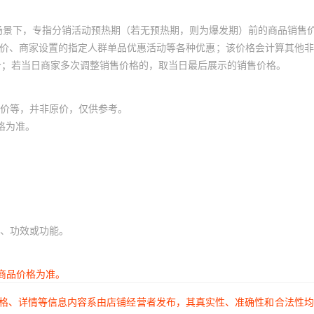
1
1
场景下，专指分销活动预热期（若无预热期，则为爆发期）前的商品销售
1
1
员价、商家设置的指定人群单品优惠活动等各种优惠；该价格会计算其他
价；若当日商家多次调整销售价格的，取当日最后展示的销售价格。
1
1
1
1
价等，并非原价，仅供参考。
1
1
格为准。
1
1
1
1
1
1
1
1
、功效或功能。
1
1
1
1
商品价格为准。
1
1
价格、详情等信息内容系由店铺经营者发布，其真实性、准确性和合法性
1
1