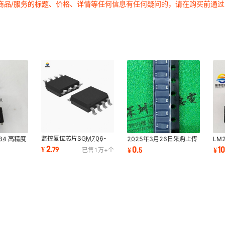
商品/服务的标题、价格、详情等任何信息有任何疑问的，请在购买前通
1
1
1
1
1
1
1
1
1
1
1
1
1
1
1
1
1
1
1
1
1
监控复位芯片SGM706-
584 高精度
2025年3月26日采购上传
LM
1
1
1
RYS8G/SYS8G微控制IC
DIP-8
模板安森美工厂配套元件
PD
2
0
1
¥
.
79
¥
.
5
¥
已售
1万+
个
电源管理电子驱动圣邦微
烧运
1
1
1
1
1
1
1
1
1
1
1
1