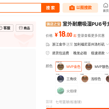
室外耐磨吸湿PU6号
客服
商品
18
.
00
¥
价格
登录查看更多优惠
起
浙江金华
送至
加利福尼亚州洛杉矶
退货包运费
晚发必赔
极速退款
颜色
MVP金色
MVP银色
三角纹
浅棕色
火焰绿
篮球
七号篮球(标准球)
尺寸