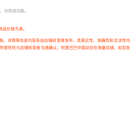
、功效或功能。
商品价格为准。
价格、详情等信息内容系由店铺经营者发布，其真实性、准确性和合法性
过阿里旺旺与店铺经营者沟通确认；阿里巴巴中国站存在海量店铺，如您