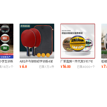
小学生训练
ABS乒乓球拍初学训练4星
厂家直销一件代发5号7号
机缝
橡胶幼儿
乒乓板套装两拍三球批发3
PU吸湿室内外成人比赛训
号
6
16
7
¥
.
8
¥
.
00
¥
.
售
18万+
个
已售
1万+
件
已售
4000+
个
星反胶40mm直拍
练篮球个性
发