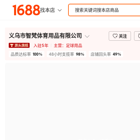
义乌市智梵体育用品有限公司
关注
入驻
5
年
主营：
足球用品
100%
98%
49%
品质达标率
48小时支揽率
店铺回头率