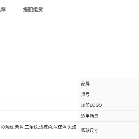
推荐
搭配组货
品牌
货号
加印LOGO
适用场景
彩,彩条纹,紫色,三角纹,浅棕色,深棕色,火焰
篮球尺寸