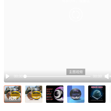
有点小卡，请重试
retry
主图视频
00:00
00:00
Play
视频