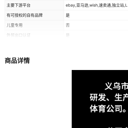
主要下游平台
ebay,亚马逊,wish,速卖通,独立站,L
有可授权的自有品牌
是
儿童专用
否
外贸出口认证
是
吸湿
100
商品详情