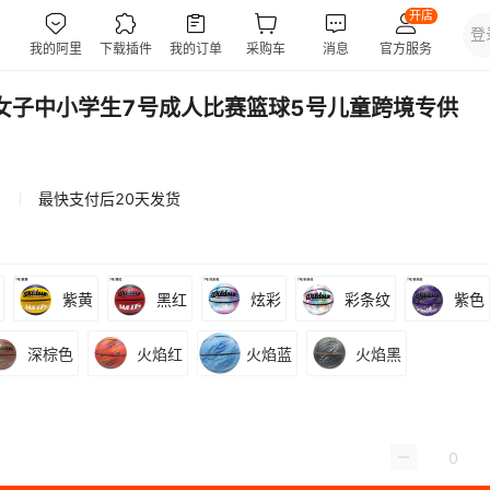
女子中小学生7号成人比赛篮球5号儿童跨境专供
最快支付后20天发货
紫黄
黑红
炫彩
彩条纹
紫色
深棕色
火焰红
火焰蓝
火焰黑