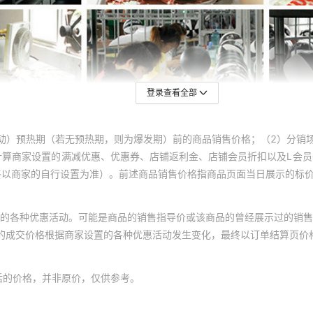
登录查看全部
动）预热期（若无预热期，则为爆发期）前的商品销售价格；（2）分销
计算商家设置的满减优惠、优惠券、店铺返利金、店铺会员折扣以及L会
终以商家的自行设置为准）。前述商品销售价格指商品页面当日展示的标
的各种优惠活动。可能是商品的销售指导价或该商品的曾经展示过的销售
体的成交价格根据商家设置的各种优惠活动发生变化，最终以订单结算页价
后的价格，并非原价，仅供参考。