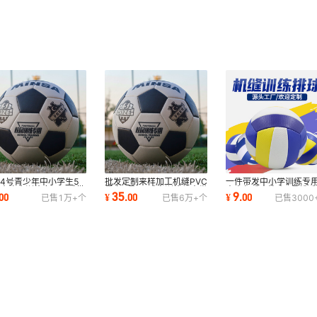
4号青少年中小学生5
批发定制来样加工机缝PVC
一件带发中小学训练专
成人比赛训练专用足球批
黑白5号PU成人训练儿童世
青少年成人比赛5号排球
35
9
00
¥
.
00
¥
.
00
已售
1万+
个
已售
6万+
个
已售
3000
工厂直销耐磨
界杯足球耐磨
考用耐踢耐磨