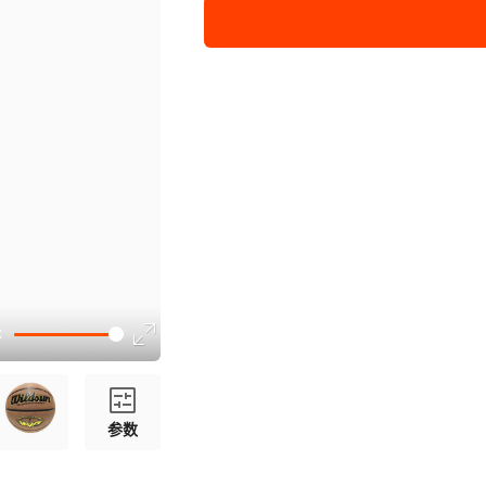
五号篮球(青少年用)
参数