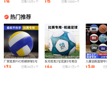
16
15
¥
¥
已售
10万+
个
已售
1000+
个
球5号儿童MVP
考7号耐磨高弹
热门推荐
厂家批发PVC机缝排球5号
反光批发2号足球3号黑白
儿童训练篮球中
中考学生比赛专用拍球批发
儿童足球4号5号机缝成人
pu吸湿篮球批发
9
6
5
¥
.
5
¥
.
6
¥
.
00
已售
34万+
个
已售
21万+
个
已
软式气排球沙滩
PU专业耐磨足球
园小孩中考7号