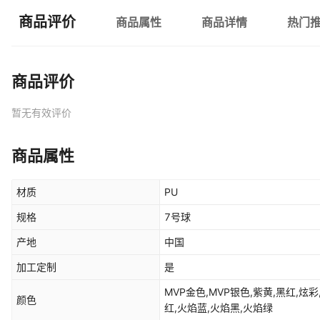
商品评价
商品属性
商品详情
热门
商品评价
暂无有效评价
商品属性
材质
PU
规格
7号球
产地
中国
加工定制
是
MVP金色,MVP银色,紫黄,黑红,炫
颜色
红,火焰蓝,火焰黑,火焰绿