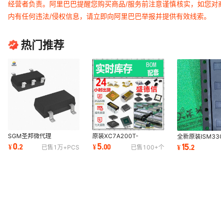
经营者负责。阿里巴巴提醒您购买商品/服务前注意谨慎核实，如您对
内有任何违法/侵权信息，请立即向阿里巴巴举报并提供有效线索。
PCF8574AT AP3502EMTR-G1 40009 S-1132B25-M5T1G
JPS2259 533980871/53398-0871 53426-0710
热门推荐
SD74LS74AE SI9405 RPI-441C1E SN74HC245NS
SI4632-A10-GM SI4682-A10-GM SI4711-B30-GM
PA1517L-H09-B-T MCR106G-8-TF3-T
HGT1S7N60A40S IDT49C402BG84 LM8550J
GLZ18B-R1-10001 PPC34C60 PST7028MT-R GM0565R
SGM圣邦微代理
原装XC7A200T-
全新原装ISM33
ACT6712UC150-T PDZ6.8B
SGM2019-3.3YN5G/TR
2FBG484I
ISM330DHCX 
0
5
15
¥
.
2
¥
.
00
¥
.
2
已售
1万+
PCS
已售
100+
个
YC 1.5 1.8 2.8 3.0 ADJ
TPS7A6650QDGNRQ1
态传感器/陀螺仪
N25Q256A13EF840E
115 ACT4433619MHZ
V3S
24FC1026-I/SM UPG2008TB-E3 TLP181(GB-TLP
MAX19700ETM+ CXD5243R-T6 MAMX-008782-ES0118
TDA8932BTW/N2