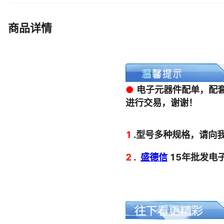
A1124-00-1BS A1122-3 A11-2 DPC201 MC78M12AG
B3F-1026 ESD5V5U5ULCE6327HTSA1
商品详情
SP207CT-L/TR LT3404EMS8 4CDSP2C02
EP4S40G5H40C3N 74AC120PC LAN8710A-EZC-TR
FN080-V13B-N51 UG10DCT/45 UPA1700AG-E2
ESD3V3S1B-02LS AL5802LPL-7 KSC241GLFS D45H8G
PAM8304ASR FCUL0630-H-R56M=P3 DMG7401SFG-13
SMCJ75A-13-F BZB784-C3V0 BU4330FVE-TR
SI7742DP-T1-GE3 TP2100-33 EFM32GG230F512G-E-QF
HFS2N60S ES25E07-P1J 2S709CIMT HFV4/024-1Z4G
KAQY410 MSM8960-3VV 1SMC5361 P6KE82
SF-029-218 IS41LV1610060TI IS41LV16105A-50TE
2N4900 2SC571 A22L-CY-12A-11M 2N2942