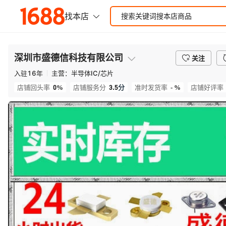
深圳市盛德信科技有限公司
关注
入驻
16
年
主营：
半导体IC/芯片
0%
3.5
分
- %
店铺回头率
店铺服务分
准时发货率
店铺好评率