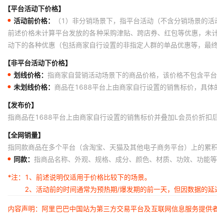
【平台活动下价格】
CXG1198BEQ-T2 3HA3CA011A ABR5006
活动前价格：
（1）非分销场景下，指平台活动（不含分销场景的活
11DQ06 CRH01 AZ1117CH-ADJTRG1 AZ1117EH-1.8TRG1
前述价格未计算平台发放的各种采购津贴、跨店券、红包等优惠，未
动下的各种优惠（包括商家自行设置的非指定人群的单品优惠等，最
B20100G 2N6406 AM26C32CDBLE 2SK771 AN2491NFHP
【非平台活动下价格】
IRFZ24NSTRLPBF WSL12068L000FEA18
划线价格：
指商家自营销活动场景下的商品价格，该价格不包含平台
K7P403622M-HC20 MC7447BHX1500DE L-15W33NJV4E
未划线价格：
商品在1688平台上由商家自行设置的销售标价，具
LT5514EFE#TRPBF AC1001KPB 1008HT-R15TJEC
【发布价】
CAT803MEUR-T C2703-Y LC81192-6083-TLM
指商品在1688平台上由商家自行设置的销售标价并叠加L会员价折扣
LM2931BV33 KF25BDT-TR XC62FP2601MR
【全网销量】
指同款商品在多个平台（含淘宝、天猫及其他电子商务平台）上的累
LT1065CSW EVNDJAA03B16 AM29F010B-70EI/EC
同款：
指商品名称、外观、规格、成分、颜色、材质、功效、功能等
BS04410 DS90C124IVSNOPB T50RIA120
*注：
1、前述说明仅适用于价格比较下的场景。
RF100CJ3 RF100C3 RF10X3EI2 RF1081 RF0S8BA470RJ
2、活动前的时间通常为预热期/爆发期的前一天，但因数据的
120220-0204 AH501 S12B-PH-SM4-TB(LF)(SN)
内容声明：阿里巴巴中国站为第三方交易平台及互联网信息服务提供
MCM14552CP SK3200-TP SK32A-LT NF220