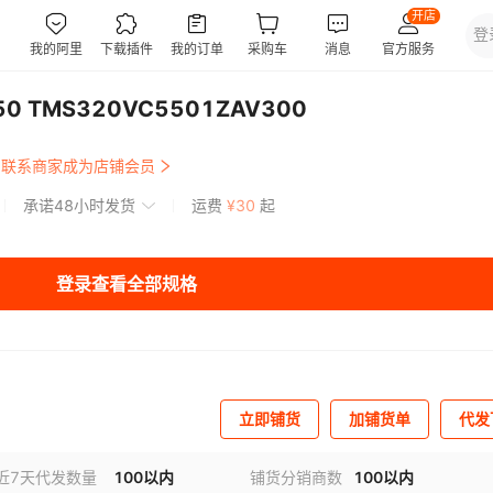
0 TMS320VC5501ZAV300
联系商家成为店铺会员
承诺48小时发货
运费
¥
30
起
登录查看全部规格
立即铺货
加铺货单
代发
近7天代发数量
100以内
铺货分销商数
100以内