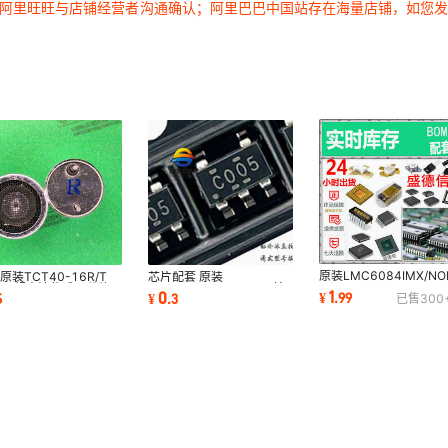
过阿里旺旺与店铺经营者沟通确认；阿里巴巴中国站存在海量店铺，如您
1
1
1
1
1
1
1
1
1
1
1
1
1
1
原装LMC6084IMX/NO
原装TCT40-16R/T
芯片配套 原装
1
1
TLV274QDRG4Q1
MM超声波传感器分体
SN74LVC1G00DBVR 拍
1
0
¥
.
99
5
¥
.
3
已售
300
MC3403DR
超声波收发器探头
前咨询
1
1
1
1
1
1
1
1