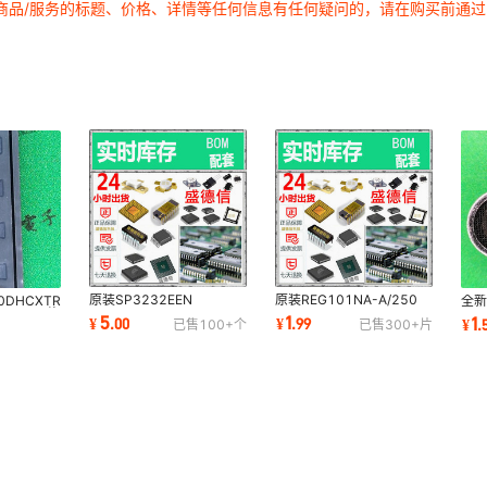
商品/服务的标题、价格、详情等任何信息有任何疑问的，请在购买前通
1
1
1
1
1
1
1
1
1
1
1
1
1
1
1
1
1
1
1
1
1
原装SP3232EEN
原装REG101NA-A/250
0DHCXTR
全新
1
1
1
SN74LVC2T45DCTR
TPS70625DBVT
LGA-14 姿
16
5
1
1
¥
.
00
¥
.
99
¥
.
已售
100+
个
已售
300+
片
RTL8211EG-VB-CG
TPS70625DBVT
式
REF5025IDGKR
1
1
1
1
1
1
1
1
1
1
1
1