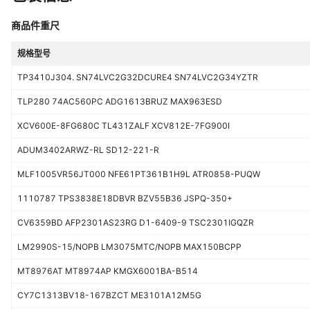
商品件重尺
规格型号
TP3410J304. SN74LVC2G32DCURE4 SN74LVC2G34YZTR
TLP280 74AC560PC ADG1613BRUZ MAX963ESD
XCV600E-8FG680C TL431ZALF XCV812E-7FG900I
ADUM3402ARWZ-RL SD12-221-R
MLF1005VR56JT000 NFE61PT361B1H9L ATR0858-PUQW
1110787 TPS3838E18DBVR BZV55B36 JSPQ-350+
CV6359BD AFP2301AS23RG D1-6409-9 TSC2301IGQZR
LM2990S-15/NOPB LM3075MTC/NOPB MAX150BCPP
MT8976AT MT8974AP KMGX6001BA-B514
CY7C1313BV18-167BZCT ME3101A12M5G