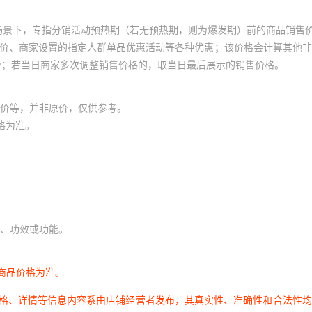
1
1
场景下，专指分销活动预热期（若无预热期，则为爆发期）前的商品销售
1
1
员价、商家设置的指定人群单品优惠活动等各种优惠；该价格会计算其他
价；若当日商家多次调整销售价格的，取当日最后展示的销售价格。
1
1
1
1
价等，并非原价，仅供参考。
1
1
格为准。
1
1
1
1
1
1
1
1
、功效或功能。
1
1
1
1
商品价格为准。
1
1
价格、详情等信息内容系由店铺经营者发布，其真实性、准确性和合法性
1
1