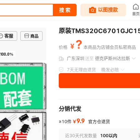
原装TMS320C6701GJC15
客服
商品
?
¥
价格
本商品为店铺会员私密商品
100.0%
广东深圳
送至
德克萨斯州达拉斯
7天无理由退货
晚发必赔
分销代发
9.9
￥
≥10件
官方仓退货
近30天代发数量
100以内