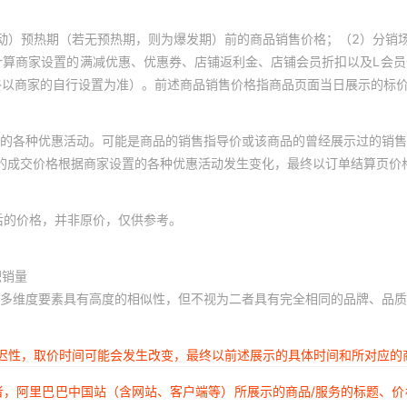
1
1
1
动）预热期（若无预热期，则为爆发期）前的商品销售价格；（2）分销
1
1
1
计算商家设置的满减优惠、优惠券、店铺返利金、店铺会员折扣以及L会
终以商家的自行设置为准）。前述商品销售价格指商品页面当日展示的标
1
1
1
1
1
1
的各种优惠活动。可能是商品的销售指导价或该商品的曾经展示过的销售
1
1
1
体的成交价格根据商家设置的各种优惠活动发生变化，最终以订单结算页价
1
1
1
1
1
1
后的价格，并非原价，仅供参考。
1
1
1
积销量
1
1
1
多维度要素具有高度的相似性，但不视为二者具有完全相同的品牌、品质
1
1
1
1
1
1
延迟性，取价时间可能会发生改变，最终以前述展示的具体时间和所对应的
1
1
1
者，阿里巴巴中国站（含网站、客户端等）所展示的商品/服务的标题、
1
1
1