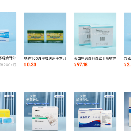
术缝合针外
联辉100片单独医用手术刀
美国柯惠泰科泰丝非吸收性
宾
三角针缝针
片10号11号15号23号尖
外科缝线蚕丝线外科缝合线
口
0.33
97.18
2
¥
¥
¥
售
200+
包
头弯刀
泰科线包邮
习