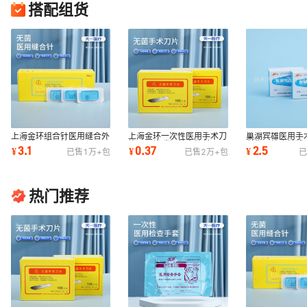
搭配组货
上海金环组合针医用缝合外
上海金环一次性医用手术刀
巢湖宾雄医用手
用带线二支医护
片100片碳钢美容外科
科伤口缝合针线
3.1
0.37
2.5
¥
¥
¥
已售
1万+
包
已售
2万+
包
已
练习弧形针
热门推荐