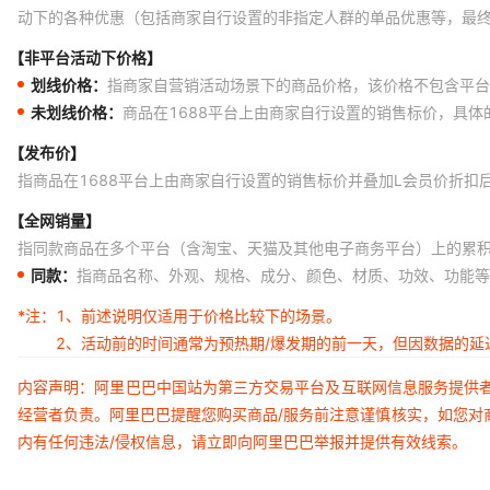
动下的各种优惠（包括商家自行设置的非指定人群的单品优惠等，最
【非平台活动下价格】
划线价格：
指商家自营销活动场景下的商品价格，该价格不包含平台
未划线价格：
商品在1688平台上由商家自行设置的销售标价，具
【发布价】
指商品在1688平台上由商家自行设置的销售标价并叠加L会员价折扣
【全网销量】
指同款商品在多个平台（含淘宝、天猫及其他电子商务平台）上的累
同款：
指商品名称、外观、规格、成分、颜色、材质、功效、功能等
*注：
1、前述说明仅适用于价格比较下的场景。
2、活动前的时间通常为预热期/爆发期的前一天，但因数据的
内容声明：阿里巴巴中国站为第三方交易平台及互联网信息服务提供
经营者负责。阿里巴巴提醒您购买商品/服务前注意谨慎核实，如您对
内有任何违法/侵权信息，请立即向阿里巴巴举报并提供有效线索。