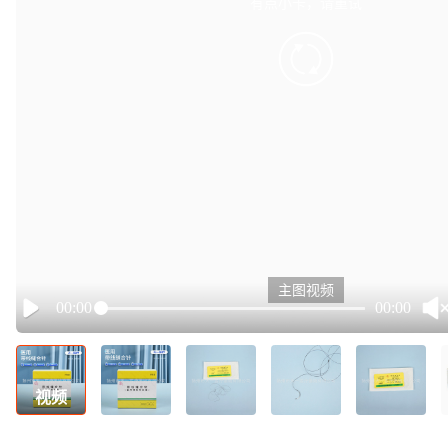
有点小卡，请重试
retry
主图视频
00:00
00:00
Play
视频