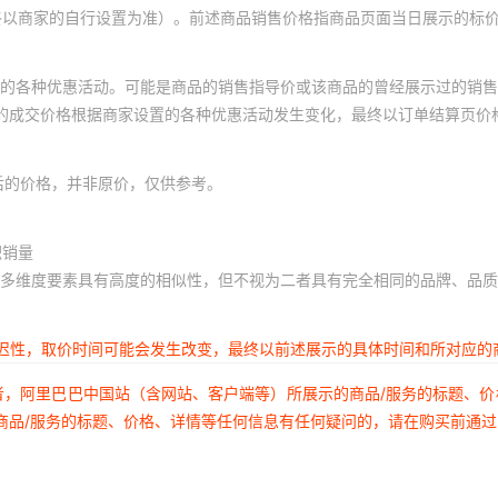
终以商家的自行设置为准）。前述商品销售价格指商品页面当日展示的标
的各种优惠活动。可能是商品的销售指导价或该商品的曾经展示过的销售
体的成交价格根据商家设置的各种优惠活动发生变化，最终以订单结算页价
后的价格，并非原价，仅供参考。
积销量
多维度要素具有高度的相似性，但不视为二者具有完全相同的品牌、品质
延迟性，取价时间可能会发生改变，最终以前述展示的具体时间和所对应的
者，阿里巴巴中国站（含网站、客户端等）所展示的商品/服务的标题、
商品/服务的标题、价格、详情等任何信息有任何疑问的，请在购买前通