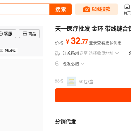
天一医疗批发 金环 带线缝
客服
商品
32
.
77
¥
价格
登录查看更多优惠
98.4%
率
江苏扬州
送至
选择收货地址
晚发必赔
规格
50包/盒
分销代发