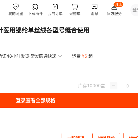
合针医用锦纶单丝线各型号缝合使用
承诺48小时发货·常发圆通快递
运费
¥
6
起
库存
10000
盒
登录查看全部规格