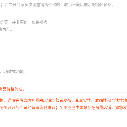
价；若当日商家多次调整销售价格的，取当日最后展示的销售价格。
价等，并非原价，仅供参考。
格为准。
、功效或功能。
商品价格为准。
价格、详情等信息内容系由店铺经营者发布，其真实性、准确性和合法性
过阿里旺旺与店铺经营者沟通确认；阿里巴巴中国站存在海量店铺，如您