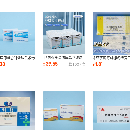
12包强生爱惜康慕丝线皮
雄医用缝合针外科手术伤
金环灭菌真丝编织线医
肤缝线医用外科非吸收缝合
双眼皮口腔美容医学生练
束无菌线束棉线缝合线
39.55
.38
1.81
¥
¥
已售
100+
盒
线带针慕斯线
三角针圆针
牙科种植缝合