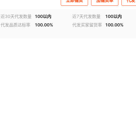
立即铺货
加铺货单
代发
近30天代发数量
100以内
近7天代发数量
100以内
代发品质达标率
100.00%
代发买家留货率
100.00%