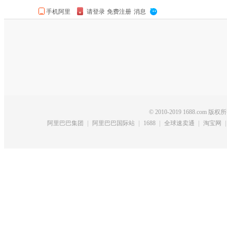
© 2010-2019 1688.com 版权
阿里巴巴集团
阿里巴巴国际站
1688
全球速卖通
淘宝网