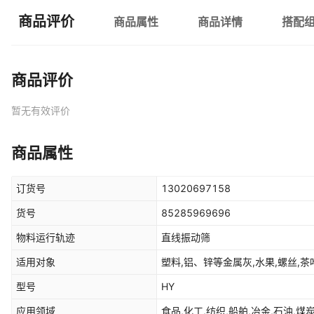
商品评价
商品属性
商品详情
搭配
商品评价
暂无有效评价
商品属性
订货号
13020697158
货号
85285969696
物料运行轨迹
直线振动筛
适用对象
塑料,铝、锌等金属灰,水果,螺丝,茶
型号
HY
应用领域
食品,化工,纺织,船舶,冶金,石油,煤