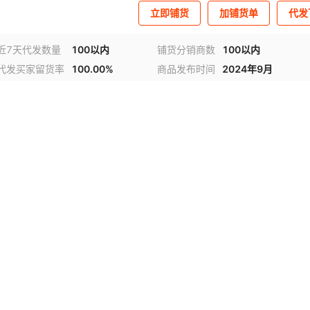
立即铺货
加铺货单
代发
近7天代发数量
100以内
铺货分销商数
100以内
代发买家留货率
100.00%
商品发布时间
2024年9月