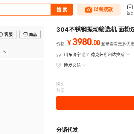
304不锈钢振动筛选机 面粉
客服
商品
3980
.
00
¥
价格
登录查看更多优
- %
山东济宁
送至
德克萨斯州达拉斯
晚发必赔
购买
数量
分销代发