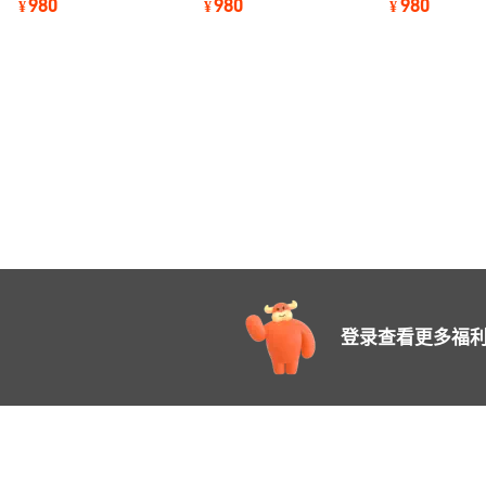
980
980
980
¥
¥
¥
排水泵
抽水机
工防汛水泵
登录查看更多福利