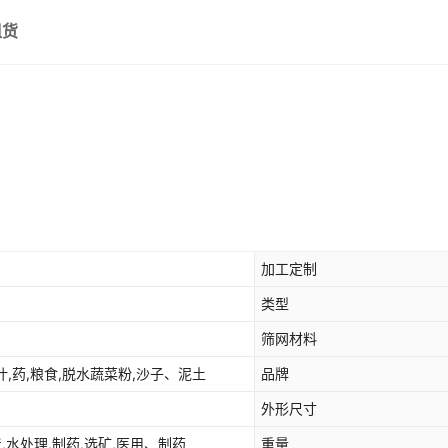
组货
加工定制
类型
筛网材料
叶,药,粮食,脱水蔬菜粉,沙子、泥土
品牌
外形尺寸
炭,水处理,制药,选矿,医用、制药
重量