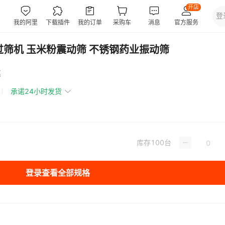
过筛机 玉米粉震动筛 不锈钢药业振动筛
惠
承诺24小时发货
库存
100
台
登录查看全部规格