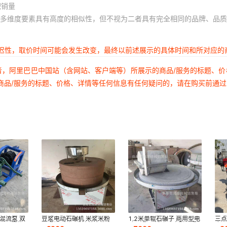
积销量
多维度要素具有高度的相似性，但不视为二者具有完全相同的品牌、品质
延迟性，取价时间可能会发生改变，最终以前述展示的具体时间和所对应的
者，阿里巴巴中国站（含网站、客户端等）所展示的商品/服务的标题、
商品/服务的标题、价格、详情等任何信息有任何疑问的，请在购买前通
混流泵 双
豆浆电动石碾机 米浆米粉
1.2米单辊石碾子 商用型电
三点
泵 工程施
70型石磨机 香油芝麻酱电
动石碾子 低速研磨型石碾
农田