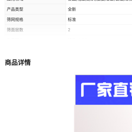
产品类型
全新
筛网规格
标准
筛面层数
2
生产能力
标准
（t/h）
是否跨境出口专供货源
否
商品详情