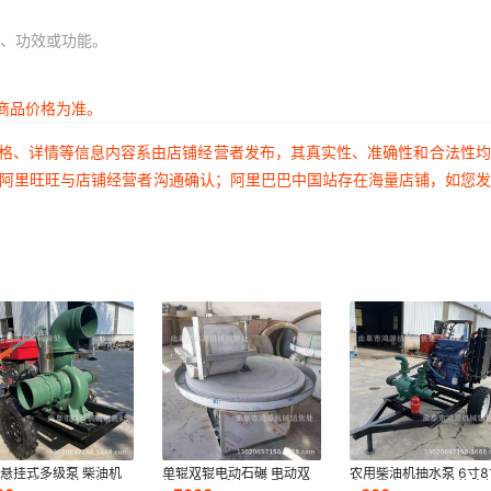
、功效或功能。
商品价格为准。
价格、详情等信息内容系由店铺经营者发布，其真实性、准确性和合法性
过阿里旺旺与店铺经营者沟通确认；阿里巴巴中国站存在海量店铺，如您
悬挂式多级泵 柴油机
单辊双辊电动石碾 电动双
农用柴油机抽水泵 6寸8
灌溉抽水机 移动拖车
辊石碾机 低速研磨型石碾
大流量离心泵 鱼塘换水