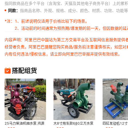
指同款商品在多个平台（含淘宝、天猫及其他电子商务平台）上的累
同款：
指商品名称、外观、规格、成分、颜色、材质、功效、功能等
*注：
1、前述说明仅适用于价格比较下的场景。
2、活动前的时间通常为预热期/爆发期的前一天，但因数据的
内容声明：阿里巴巴中国站为第三方交易平台及互联网信息服务提供
经营者负责。阿里巴巴提醒您购买商品/服务前注意谨慎核实，如您对
内有任何违法/侵权信息，请立即向阿里巴巴举报并提供有效线索。
搭配组货
25马力柴油机抽水泵 鸿源
大8寸拖车款680立方水泵
四缸发动机12寸
农田灌溉离心泵 鱼塘换水
农田浇地灌溉混流泵 柴油
叶轮高扬程喷灌