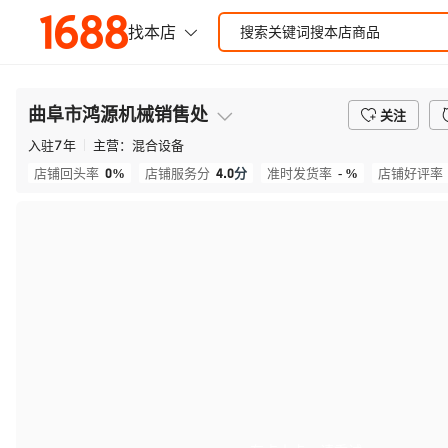
曲阜市鸿源机械销售处
关注
入驻
7
年
主营：
混合设备
0%
4.0
分
- %
店铺回头率
店铺服务分
准时发货率
店铺好评率