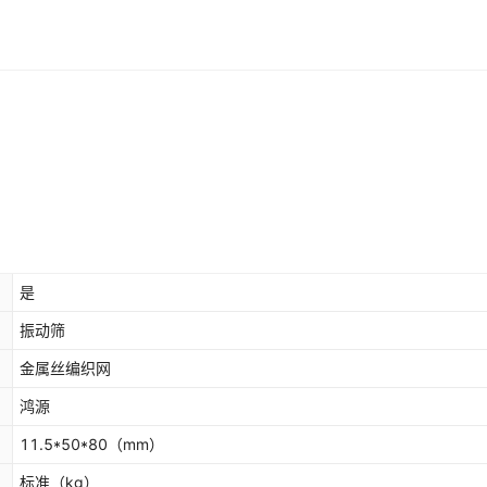
是
振动筛
金属丝编织网
鸿源
11.5*50*80
（mm）
标准
（kg）