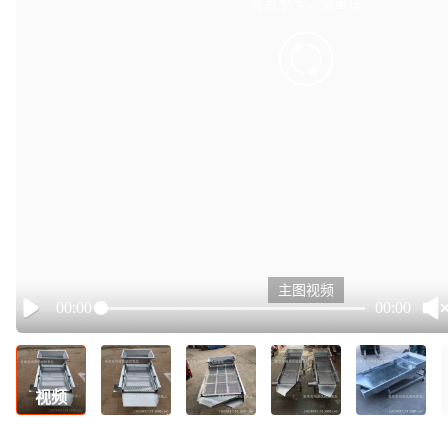
有点小卡，请重试
retry
主图视频
00:00
00:00
Play
视频