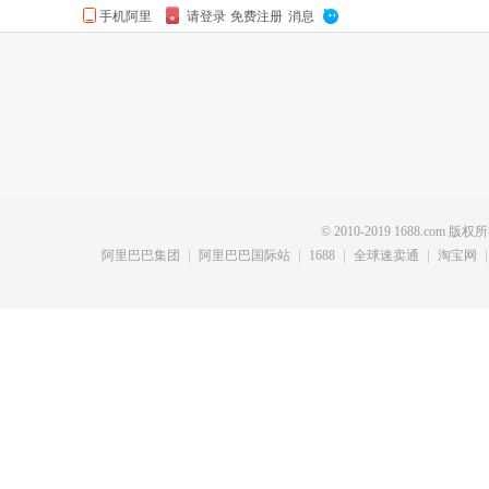
© 2010-2019 1688.com 版权
阿里巴巴集团
阿里巴巴国际站
1688
全球速卖通
淘宝网