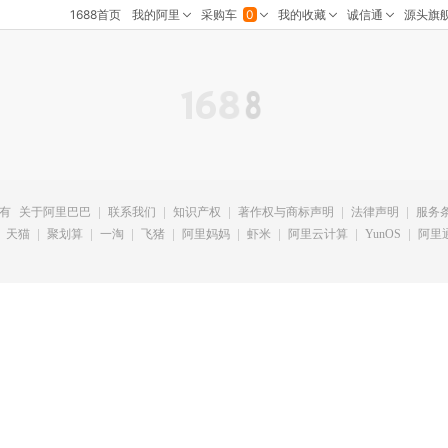
所有
关于阿里巴巴
联系我们
知识产权
著作权与商标声明
法律声明
服务
天猫
聚划算
一淘
飞猪
阿里妈妈
虾米
阿里云计算
YunOS
阿里