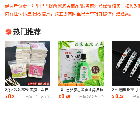
经营者负责。阿里巴巴提醒您购买商品/服务前注意谨慎核实，如您对
内有任何违法/侵权信息，请立即向阿里巴巴举报并提供有效线索。
热门推荐
80支袋装棉签 木棒一次性
【广东品质】源贵正风油精
3孔胶面 指甲剪
棉签1元2元店百货厂家货
3lm 提神防暑风油精清凉油
甲刀带挖耳勺多
0
0
0
¥
.
3
¥
.
48
¥
.
47
已售
131万+
个
已售
282万+
个
已售
源
驱蚊万金油一