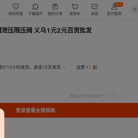
帽泄压限压阀 义乌1元2元百货批发
预计12小时发货，承诺15天发货
运费
¥
1
起
库存
20958095
个
登录查看全部规格