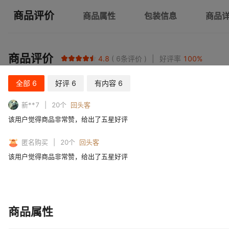
商品评价
商品属性
包装信息
商品
商品评价
4.8
6
条评价
好评率
100
%
全部
6
好评
6
有内容
6
新**7
20
个
回头客
该用户觉得商品非常赞，给出了五星好评
匿名购买
20
个
回头客
该用户觉得商品非常赞，给出了五星好评
商品属性