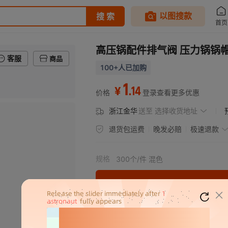
高压锅配件排气阀 压力锅锅
客服
商品
100+人已加购
1
.
14
¥
价格
登录查看更多优惠
浙江金华
送至
选择收货地址
退货包运费
晚发必赔
极速退款
规格
300个/件 混色