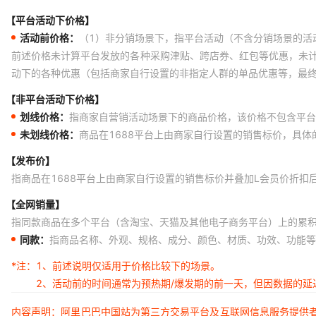
【平台活动下价格】
活动前价格：
（1）非分销场景下，指平台活动（不含分销场景的活
前述价格未计算平台发放的各种采购津贴、跨店券、红包等优惠，未
动下的各种优惠（包括商家自行设置的非指定人群的单品优惠等，最
【非平台活动下价格】
划线价格：
指商家自营销活动场景下的商品价格，该价格不包含平台
未划线价格：
商品在1688平台上由商家自行设置的销售标价，具
【发布价】
指商品在1688平台上由商家自行设置的销售标价并叠加L会员价折扣
【全网销量】
指同款商品在多个平台（含淘宝、天猫及其他电子商务平台）上的累
同款：
指商品名称、外观、规格、成分、颜色、材质、功效、功能等
*注：
1、前述说明仅适用于价格比较下的场景。
2、活动前的时间通常为预热期/爆发期的前一天，但因数据的
内容声明：阿里巴巴中国站为第三方交易平台及互联网信息服务提供