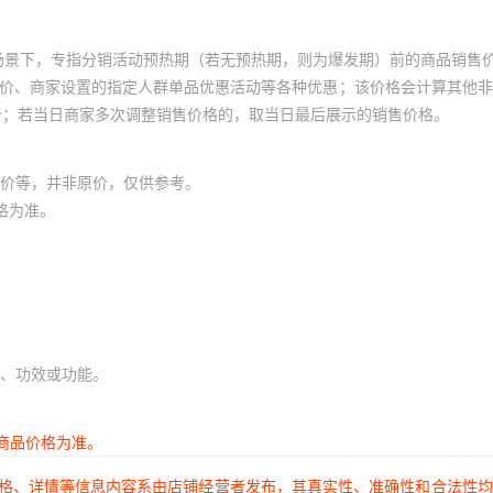
场景下，专指分销活动预热期（若无预热期，则为爆发期）前的商品销售
员价、商家设置的指定人群单品优惠活动等各种优惠；该价格会计算其他
价；若当日商家多次调整销售价格的，取当日最后展示的销售价格。
价等，并非原价，仅供参考。
格为准。
、功效或功能。
商品价格为准。
价格、详情等信息内容系由店铺经营者发布，其真实性、准确性和合法性