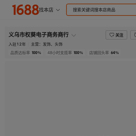
义乌市权葵电子商务商行
关注
入驻
12
年
主营：
发饰、头饰
100%
100%
64%
品质达标率
48小时支揽率
店铺回头率