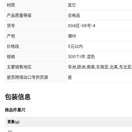
材质
其它
产品质量等级
合格品
货号
004区-06号-4
产地
潮州
价格段
5元以内
规格
300个/件 混色
主要销售地区
非洲,欧洲,南美,东南亚,北美,东北亚
是否跨境出口专供货源
是
包装信息
商品件重尺
重量(g)
70