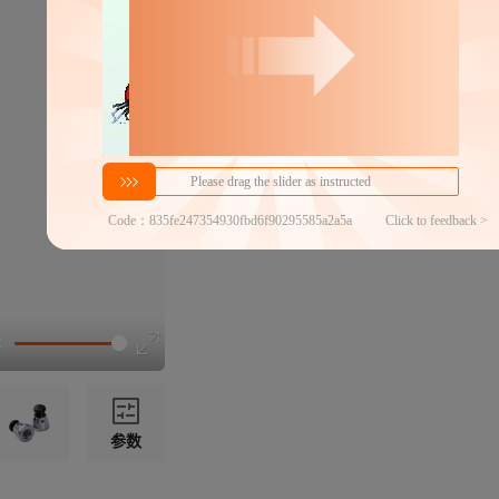
分销代发
1.14
￥
≥20件
官方仓退货
商家代发热度
435
铺货分销商数
100+
商品发布时间
2024年9月
参数