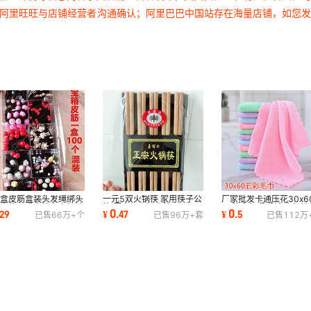
过阿里旺旺与店铺经营者沟通确认；阿里巴巴中国站存在海量店铺，如您
宝盒皮筋盒装头发绳绑头
一元5双火锅筷 家用筷子公
厂家批发卡通压花30x6
小皮筋可爱皮筋义乌地摊
筷 厨房用品酒店筷 一元两
五彩毛巾 珊瑚绒毛巾 地
0
0
29
¥
.
47
¥
.
5
已售
66万+
个
已售
96万+
套
已售
112万
货一元饰品
元店百货批发
货源五彩毛巾