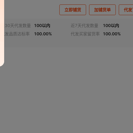
立即铺货
加铺货单
代发
近30天代发数量
100以内
近7天代发数量
100以内
代发品质达标率
100.00%
代发买家留货率
100.00%