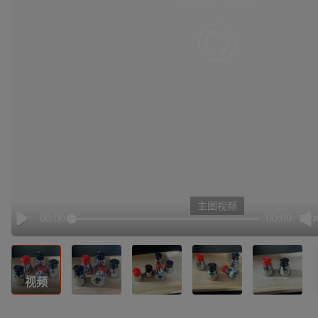
有点小卡，请重试
retry
主图视频
00:00
00:00
Play
视频