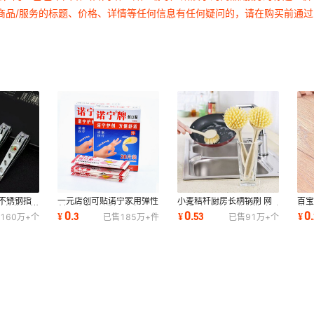
商品/服务的标题、价格、详情等任何信息有任何疑问的，请在购买前通
 不锈钢指
一元店创可贴诺宁家用弹性
小麦秸秆厨房长柄锅刷 网
百
功能指甲钳
创口贴 防水 透气 止血一元
红锅刷不沾油尼龙丝洗碗刷
发
0
0
0
¥
.
3
¥
.
53
¥
.
160万+
个
已售
185万+
件
已售
91万+
个
店货源批发
一元地摊货源
百