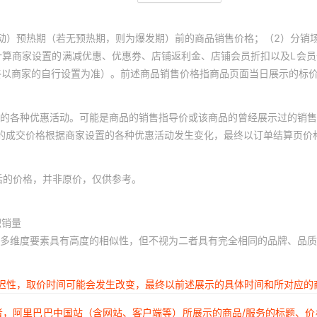
动）预热期（若无预热期，则为爆发期）前的商品销售价格；（2）分销
计算商家设置的满减优惠、优惠券、店铺返利金、店铺会员折扣以及L会
终以商家的自行设置为准）。前述商品销售价格指商品页面当日展示的标
的各种优惠活动。可能是商品的销售指导价或该商品的曾经展示过的销售
体的成交价格根据商家设置的各种优惠活动发生变化，最终以订单结算页价
后的价格，并非原价，仅供参考。
积销量
多维度要素具有高度的相似性，但不视为二者具有完全相同的品牌、品质
延迟性，取价时间可能会发生改变，最终以前述展示的具体时间和所对应的
者，阿里巴巴中国站（含网站、客户端等）所展示的商品/服务的标题、