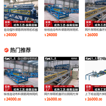
自动摆料钢筋网焊网机机械
纵线自动布料钢筋网焊网机
网片焊网机循环
焊接设备深康机械定做金属
带内折弯6-12mm高效排
网机全自动护栏
24000
24000
26000
¥
¥
¥
网焊网机
焊机气动全自动
筋
热门推荐
纵线自动布料钢筋网焊网机
网片焊网机循环拉网网片焊
上下给丝网片焊
带内折弯6-12mm高效排
网机全自动护栏网生产线钢
钢丝网排焊机钢
24000
26000
26000
¥
.
00
¥
.
00
¥
.
00
焊机气动全自动
筋
机高效