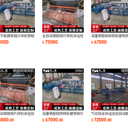
效节能建筑网片焊机预制
全自动钢筋网片焊机自动挂
深康钢筋网焊网机建筑
凝土用钢筋焊接网生产线
丝自动出网落网钢筋网焊网
排焊机高性价比全自动
4000
75000
67000
¥
¥
动化焊网机
机牢固
焊网机
自动钢筋网片焊机自动挂
深康钢筋网焊网机建筑网片
气动挂丝自动送径自动
自动出网落网钢筋网焊网
排焊机高性价比全自动钢筋
落网钢筋网焊网机智能
5000
67000
72000
.
00
¥
.
00
¥
.
00
牢固
焊网机
网焊网机