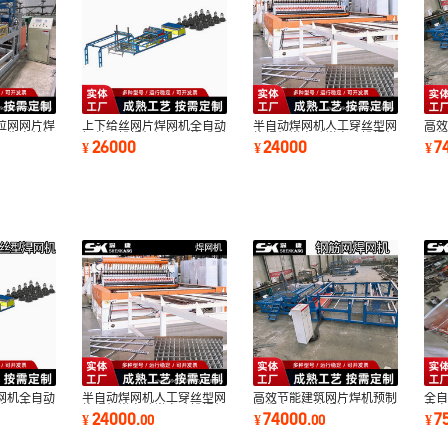
拉网网片焊
上下给丝网片焊网机全自动
半自动焊网机人工穿丝型网
高
网生产线钢
钢丝网排焊机钢筋网片成型
片焊机半自动半自动排焊机
混
26000
24000
7
¥
¥
¥
机高效
气动精准
自
网机全自动
半自动焊网机人工穿丝型网
高效节能建筑网片焊机预制
全
筋网片成型
片焊机半自动半自动排焊机
混凝土用钢筋焊接网生产线
丝
24000
74000
7
¥
.
00
¥
.
00
¥
气动精准
自动化焊网机
机