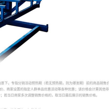
场景下，专指分销活动预热期（若无预热期，则为爆发期）前的商品销售
员价、商家设置的指定人群单品优惠活动等各种优惠；该价格会计算其他
价；若当日商家多次调整销售价格的，取当日最后展示的销售价格。