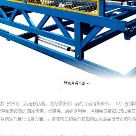
登录查看全部
动）预热期（若无预热期，则为爆发期）前的商品销售价格；（2）分销
计算商家设置的满减优惠、优惠券、店铺返利金、店铺会员折扣以及L会
终以商家的自行设置为准）。前述商品销售价格指商品页面当日展示的标