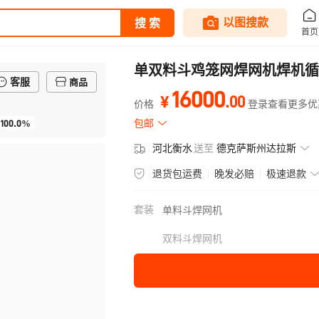
单双料斗鸡笼网焊网机焊机循
客服
商品
16000
.
00
¥
价格
登录查看更多优
100.0%
包邮
河北衡水
送至
德克萨斯州达拉斯
退货包运费
晚发必赔
极速退款
套装
单料斗焊网机
双料斗焊网机