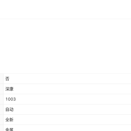
否
深康
1003
自动
全新
金属