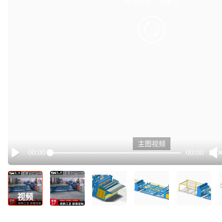
有点小卡，请重试
retry
主图视频
00:00
00:00
Play
视频