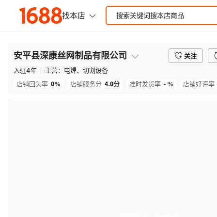
安平县深康丝网制品有限公司
关注
入驻
4
年
主营：
电焊、切割设备
0%
4.0
分
- %
店铺回头率
店铺服务分
准时发货率
店铺好评率