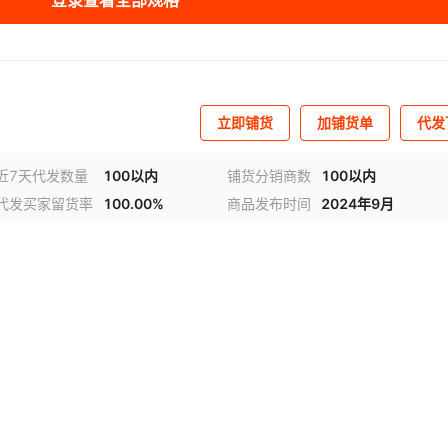
登录查看全部规格
立即铺货
加铺货单
代发
近7天代发数量
100以内
铺货分销商数
100以内
代发买家留货率
100.00%
商品发布时间
2024年9月