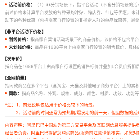
活动前价格：
（1）非分销场景下，指平台活动（不含分销场景的活
前述价格未计算平台发放的各种采购津贴、跨店券、红包等优惠，未
动下的各种优惠（包括商家自行设置的非指定人群的单品优惠等，最
【非平台活动下价格】
划线价格：
指商家自营销活动场景下的商品价格，该价格不包含平台
未划线价格：
商品在1688平台上由商家自行设置的销售标价，具
【发布价】
指商品在1688平台上由商家自行设置的销售标价并叠加L会员价折扣
【全网销量】
指同款商品在多个平台（含淘宝、天猫及其他电子商务平台）上的累
同款：
指商品名称、外观、规格、成分、颜色、材质、功效、功能等
*注：
1、前述说明仅适用于价格比较下的场景。
2、活动前的时间通常为预热期/爆发期的前一天，但因数据的
内容声明：阿里巴巴中国站为第三方交易平台及互联网信息服务提供
经营者负责。阿里巴巴提醒您购买商品/服务前注意谨慎核实，如您对