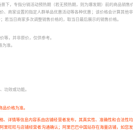
场景下，专指分销活动预热期（若无预热期，则为爆发期）前的商品销售
员价、商家设置的指定人群单品优惠活动等各种优惠；该价格会计算其他
价；若当日商家多次调整销售价格的，取当日最后展示的销售价格。
价等，并非原价，仅供参考。
格为准。
、功效或功能。
商品价格为准。
价格、详情等信息内容系由店铺经营者发布，其真实性、准确性和合法性
过阿里旺旺与店铺经营者沟通确认；阿里巴巴中国站存在海量店铺，如您