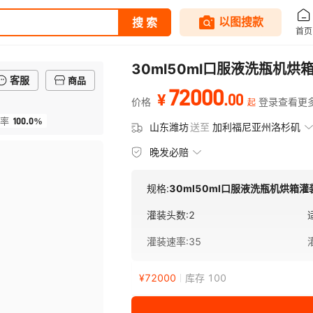
30ml50ml口服液洗瓶机
客服
商品
72000
.
00
¥
价格
登录查看更
起
100.0%
率
山东潍坊
送至
加利福尼亚州洛杉矶
晚发必赔
规格:
30ml50ml口服液洗瓶机烘箱
灌装头数
:
2
灌装速率
:
35
¥
72000
库存 100