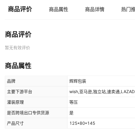
商品评价
商品属性
商品详情
热门
商品评价
暂无有效评价
商品属性
品牌
辉辉包装
主要下游平台
wish,亚马逊,独立站,速卖通,LAZADA
灌装原理
等压
是否跨境出口专供货源
是
产品尺寸
125*80*145