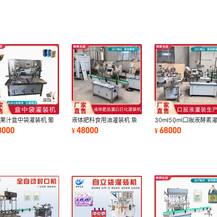
果汁盒中袋灌装机 葡
液体肥料食用油灌装机 鱼
30ml50ml口服液酵素
灌装压盖一体机 纯净
蛋白液体肥灌装设备 全自
生产线 玻璃瓶酵素刺梨
8000
48000
68000
¥
¥
无菌袋灌装机
动鱼饲料灌装机
商用灌装设备