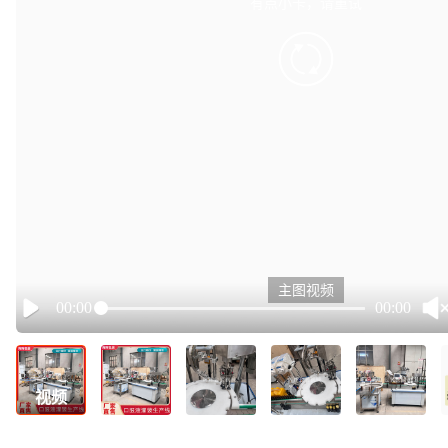
有点小卡，请重试
retry
主图视频
00:00
00:00
Play
视频