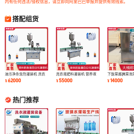
内有任何违法/侵权信息，请立即向阿里巴巴举报并提供有效线索。
搭配组货
油污净杀虫剂灌装机 洗衣
洗衣液肥料灌装机 营养液
下饭菜酱腌菜泡
液粘稠液体灌装机 鱼饲料
活塞式灌装机 鱼蛋白商用
油漆水溶肥商用
62000
55000
14000
¥
¥
¥
营养液灌装设备
灌装生产线
墨乳大桶灌装机
热门推荐