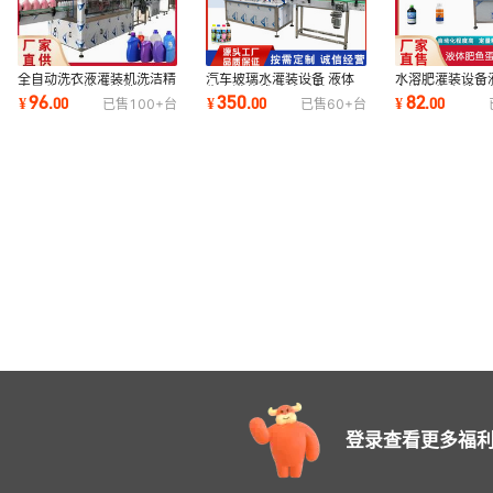
全自动洗衣液灌装机洗洁精
汽车玻璃水灌装设备 液体
水溶肥灌装设备
定量分装机洗手液洗护用品
生产灌装线 全自动玻璃水
白灌装生产线营
96
350
82
¥
.
00
¥
.
00
¥
.
00
已售
100+
台
已售
60+
台
灌装生产线
二合一灌装机
液体灌装机
登录查看更多福利