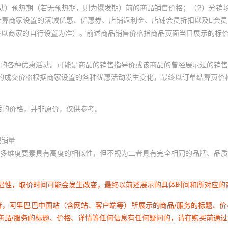
动）预热期（若无预热期，则为爆发期）前的商品销售价格；（2）分销
计算商家设置的满减优惠、优惠券、店铺返利金、店铺会员折扣以及L会
终以商家的自行设置为准）。前述商品销售价格指商品页面当日展示的标
的各种优惠活动。可能是商品的销售指导价或该商品的曾经展示过的销售
体的成交价格根据商家设置的各种优惠活动发生变化，最终以订单结算页价
后的价格，并非原价，仅供参考。
积销量
多维度要素具有高度的相似性，但不视为二者具有完全相同的品牌、品质
延迟性，取价时间可能会发生改变，最终以前述展示的具体时间和所对应的
者，阿里巴巴中国站（含网站、客户端等）所展示的商品/服务的标题、
商品/服务的标题、价格、详情等任何信息有任何疑问的，请在购买前通