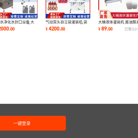
大桶液体灌装机 酱油醋
水净化水封口设备 大
气动双头自立袋灌装机 袋
装生产线 陈醋香油白酒
料盖旋盖机 车用尿素
装洗衣液气动灌装机 膏体
89
2000
4200
¥
.
00
.
00
¥
.
00
已售
50
味品灌装设备
油桶旋盖机
酱料灌装机
一键登录