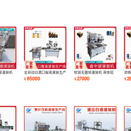
菜灌装机
全自动白酒口服液灌装生产
软袋无菌袋灌装机 液体铝
浓缩
灌装机 石
线 果汁灌装机 糖浆酵素玻
箔袋灌装压盖机 商用立式
萄酒
85000
27000
2
¥
¥
¥
璃瓶灌装机
盒中袋灌装机
水