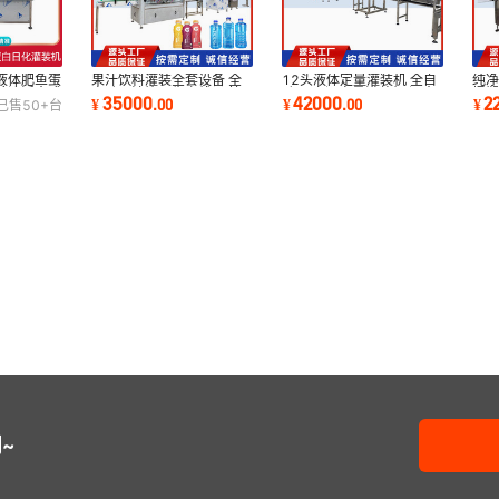
液体肥鱼蛋
果汁饮料灌装全套设备 全
12头液体定量灌装机 全自
纯净
养液活塞式
自动果汁饮品生产线 易拉
动5L白酒定量灌装机 酒水
桶塑
35000
42000
2
¥
.
00
¥
.
00
¥
已售
50+
台
罐果汁饮料灌装
灌装生产设备
机
~