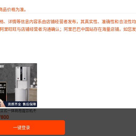
商品价格为准。
价格、详情等信息内容系由店铺经营者发布，其真实性、准确性和合法性
过阿里旺旺与店铺经营者沟通确认；阿里巴巴中国站存在海量店铺，如您
能立式一体商用直饮机不
钢饮水机加热带反渗透过
7800
净水器
一键登录