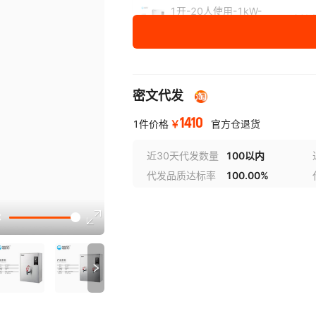
1开-20人使用-1kW-
20L/
K10C5
1开-30人使用-2kW-
30L/
K20C5
密文代发
2开-50人使用-3kW-
55L/
K30C5
1410
￥
1件价格
官方仓退货
2开-50人使用-3kW-
55
K30C3
近30天代发数量
100以内
代发品质达标率
100.00%
2开-80人使用-6kW-
90
K60C3
选型
2开-100人使
13
用-9kW-K90C3
2开-150人使
17
用-12kW-K120C3