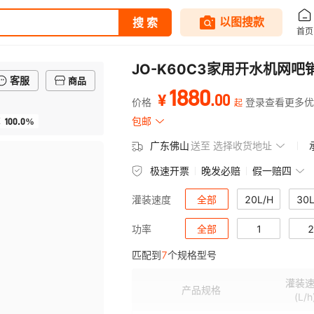
JO-K60C3家用开水机网
客服
商品
1880
.
00
¥
价格
登录查看更多优
起
100.0%
包邮
率
广东佛山
送至
选择收货地址
极速开票
晚发必赔
假一赔四
全部
20L/H
30L
灌装速度
全部
1
2
功率
匹配到
7
个规格型号
灌装
产品规格
(L/h