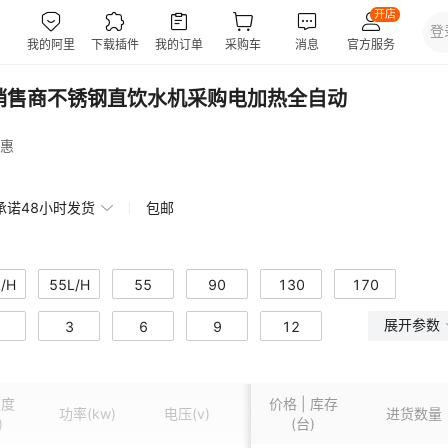
吧销售商不锈钢直饮水机采购电加热全自动
惠
承诺48小时发货
包邮
/H
55L/H
55
90
130
170
展开参数
3
6
9
12
速度
价格 | 库存
功率
(kw)
电压
(v)
外形尺寸
(mm)
内部容量
进货数量
(L)
)
(台)