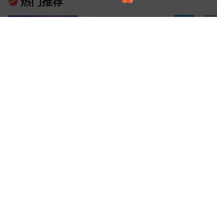
热门推荐
一体恒温儿童饮水机加热过
学校单位办公室
商用过滤即热饮水机学校智
滤一体机校园培训班饮水台
直饮机大型商用
能全自动直饮水净化机校园
6210
12680
10450
¥
.
00
¥
.
00
¥
.
00
已售
6
台
幼儿园饮水机
净水净水器
公共节能设备