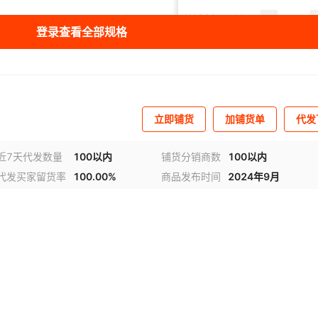
H
1
220
340*180*600
¥
1880
100
12
登录查看全部规格
H
2
220
380*180*600
¥
2680
100
12
H
3
220
520*180*700
¥
3980
100
30
立即铺货
加铺货单
代发
3
220
565*255*715
¥
3590
100
40
近7天代发数量
100以内
铺货分销商数
100以内
代发买家留货率
100.00%
商品发布时间
2024年9月
6
380
565*255*715
¥
3800
100
40
视频
0
9
380
565*255*825
¥
4600
100
55
0
12
380
565*255*965
¥
5320
100
65