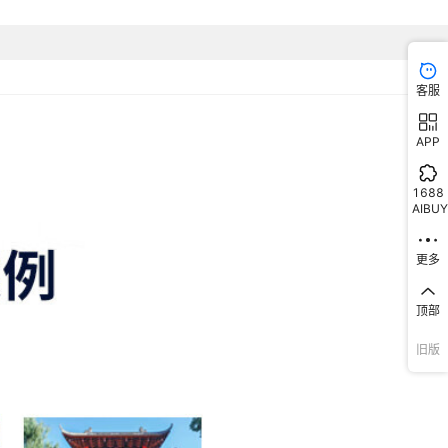
客服
APP
1688
AIBUY
更多
顶部
旧版