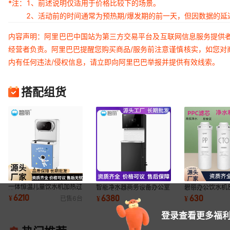
*注：
1、前述说明仅适用于价格比较下的场景。
2、活动前的时间通常为预热期/爆发期的前一天，但因数据的
内容声明：阿里巴巴中国站为第三方交易平台及互联网信息服务提供
经营者负责。阿里巴巴提醒您购买商品/服务前注意谨慎核实，如您对
内有任何违法/侵权信息，请立即向阿里巴巴举报并提供有效线索。
搭配组货
一体恒温儿童饮水机加热过
智能净水器商务设备办公室
碧丽办公饮水机
滤一体机校园培训班饮水台
用立式饮水机全自动商用开
净水设备 JO-2L
6210
6380
630
¥
¥
¥
已售
6
台
幼儿园饮水机
水机批发
2LY）滤芯直饮
登录查看更多福利