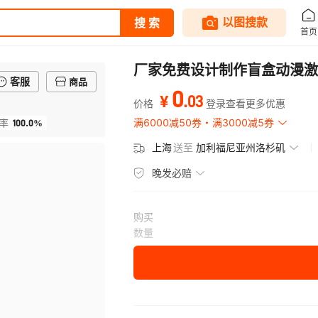
厂家免费设计制作盲盒动漫激
客服
商品
0
.
03
¥
价格
登录查看更多优惠
100.0%
满6000减50券
满3000减5券
率
上海
送至
加利福尼亚州洛杉矶
晚发必赔
购买
数量