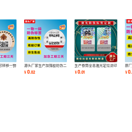
原
可转移一物
源头厂家生产加强胶防伪二
生产卷筒全息激光定位烫印
签 
作假标签防
维码标签 防水耐磨防伪标
防伪标签 镭射烫银防伪标
0
0
0
¥
.
¥
.
02
¥
.
01
防
签溯源码
识