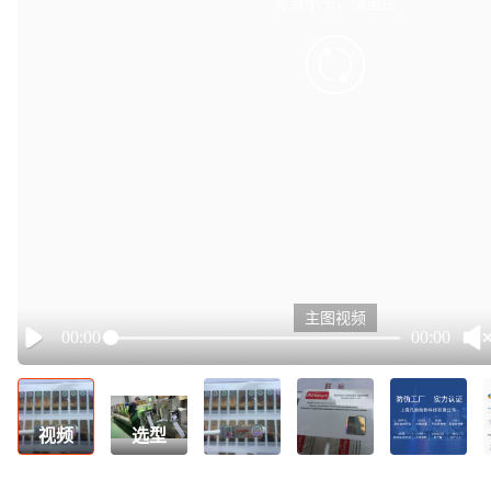
有点小卡，请重试
retry
主图视频
00:00
00:00
Play
视频
选型