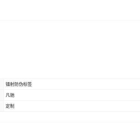
镭射防伪标签
凡驰
定制