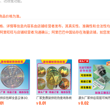
、功效或功能。
商品价格为准。
价格、详情等信息内容系由店铺经营者发布，其真实性、准确性和合法性
过阿里旺旺与店铺经营者沟通确认；阿里巴巴中国站存在海量店铺，如您
供应包邮全息立体3D
厂家免费提供防伪查询系统
源头厂家供应双层可揭
造假镭射不干胶防伪标签
印刷防伪标签 激光全息镭
伪标识 双层防转移一次
.01
0.01
0.02
¥
¥
光防伪标识
射立体防伪标
可破坏防伪标