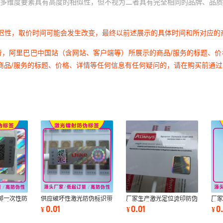
多维度要素具有高度的相似性，但不视为二者具有完全相同的品牌、品质
延迟性，取价时间可能会发生改变，最终以前述展示的具体时间和所对应的
者，阿里巴巴中国站（含网站、客户端等）所展示的商品/服务的标题、
商品/服务的标题、价格、详情等任何信息有任何疑问的，请在购买前通
邮一次性防
供应破坏性激光防伪标识带
厂家生产激光定位烫印防伪
厂家
激光全息防
二维码查询系统光刻版镭射
标签烫膜烫金烫银防伪标溯
防
0.01
0.01
0
¥
¥
¥
防伪贴防串货
源码镭射
激