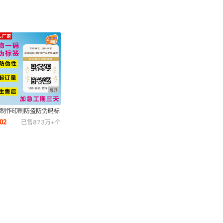
厂制作印刷防盗防伪码标
商品一物一码贴封口处
02
已售
873万+
个
伪标溯源码