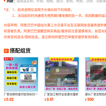
同款：
指商品名称、外观、规格、成分、颜色、材质、功效、功能等
*注：
1、前述说明仅适用于价格比较下的场景。
2、活动前的时间通常为预热期/爆发期的前一天，但因数据的
内容声明：阿里巴巴中国站为第三方交易平台及互联网信息服务提供
经营者负责。阿里巴巴提醒您购买商品/服务前注意谨慎核实，如您对
内有任何违法/侵权信息，请立即向阿里巴巴举报并提供有效线索。
搭配组货
厂家包邮防复印防伪标扫一
厂家加工制作全息激光镭射
源头厂家定制包
扫查真伪二维码防伪标签厂
防伪标签 卷标激光全息定
伪镭射贴 立体
0.02
0.01
500
¥
¥
¥
家直销
位烫印防伪标
伪标签溯源码