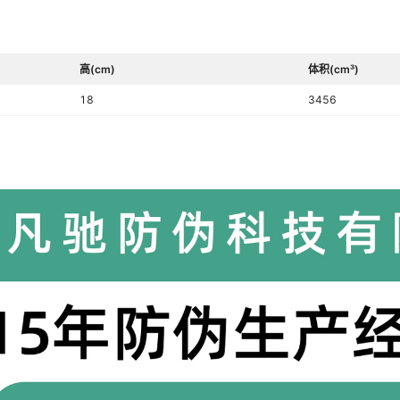
高(cm)
体积(cm³)
18
3456