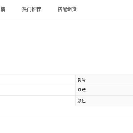
详情
热门推荐
搭配组货
货号
品牌
颜色