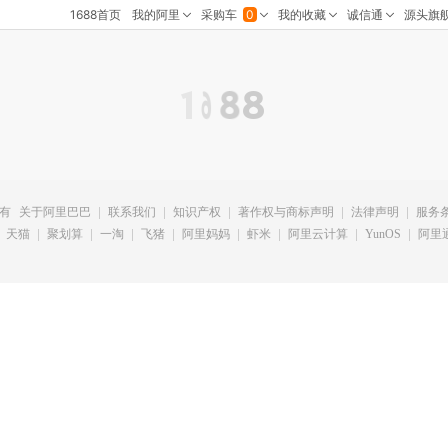
所有
关于阿里巴巴
联系我们
知识产权
著作权与商标声明
法律声明
服务
天猫
聚划算
一淘
飞猪
阿里妈妈
虾米
阿里云计算
YunOS
阿里