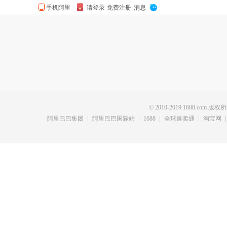
© 2010-2019 1688.com 版权
阿里巴巴集团
阿里巴巴国际站
1688
全球速卖通
淘宝网