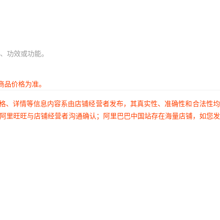
、功效或功能。
商品价格为准。
价格、详情等信息内容系由店铺经营者发布，其真实性、准确性和合法性
过阿里旺旺与店铺经营者沟通确认；阿里巴巴中国站存在海量店铺，如您