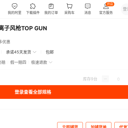
离子风枪TOP GUN
多优惠
承诺45天发货
包邮
必赔
假一赔四
极速退款
库存
9
台
登录查看全部规格
立即铺货
加铺货单
代发