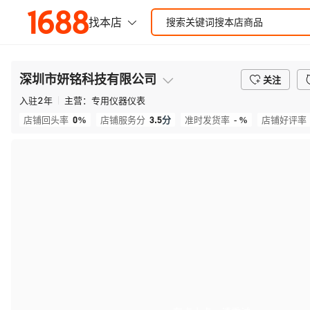
深圳市妍铭科技有限公司
关注
入驻
2
年
主营：
专用仪器仪表
0%
3.5
分
- %
店铺回头率
店铺服务分
准时发货率
店铺好评率