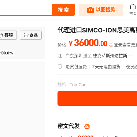
代理进口SIMCO-ION思美高
客服
商品
36000
.
00
¥
价格
登录查看更
起
100.0%
广东深圳
送至
德克萨斯州达拉斯
退货包运费
7天无理由退货
晚发
规格
Top Gun
密文代发