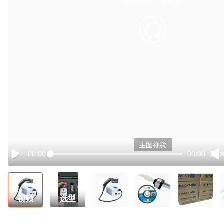
有点小卡，请重试
retry
主图视频
00:00
00:00
Play
视频
选型