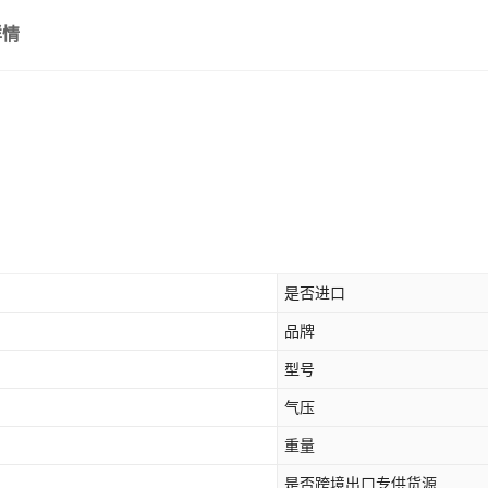
详情
是否进口
品牌
型号
气压
重量
是否跨境出口专供货源