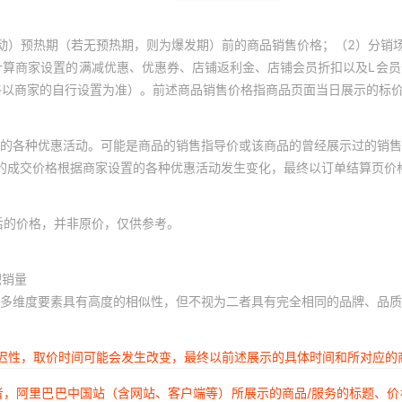
动）预热期（若无预热期，则为爆发期）前的商品销售价格；（2）分销
计算商家设置的满减优惠、优惠券、店铺返利金、店铺会员折扣以及L会
终以商家的自行设置为准）。前述商品销售价格指商品页面当日展示的标
的各种优惠活动。可能是商品的销售指导价或该商品的曾经展示过的销售
体的成交价格根据商家设置的各种优惠活动发生变化，最终以订单结算页价
后的价格，并非原价，仅供参考。
积销量
多维度要素具有高度的相似性，但不视为二者具有完全相同的品牌、品质
延迟性，取价时间可能会发生改变，最终以前述展示的具体时间和所对应的
者，阿里巴巴中国站（含网站、客户端等）所展示的商品/服务的标题、