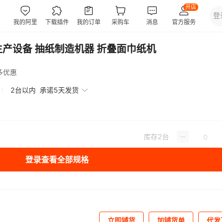
产设备 抽纸制造机器 折叠面巾纸机
多优惠
2台以内
承诺5天发货
库存
2
台
登录查看全部规格
立即铺货
加铺货单
代发