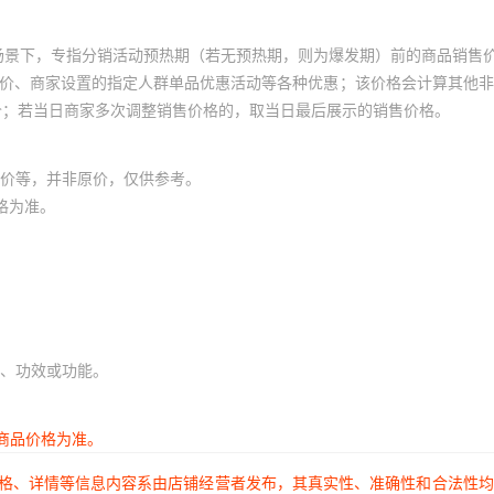
场景下，专指分销活动预热期（若无预热期，则为爆发期）前的商品销售
员价、商家设置的指定人群单品优惠活动等各种优惠；该价格会计算其他
价；若当日商家多次调整销售价格的，取当日最后展示的销售价格。
价等，并非原价，仅供参考。
格为准。
、功效或功能。
商品价格为准。
价格、详情等信息内容系由店铺经营者发布，其真实性、准确性和合法性