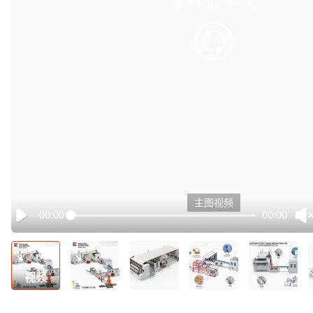
有点小卡，请重试
retry
主图视频
00:00
00:00
Play
视频