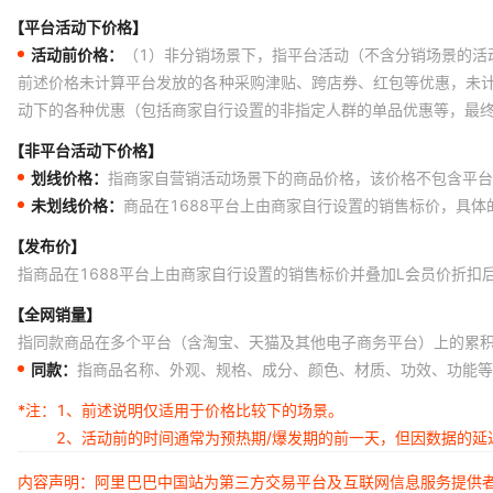
【平台活动下价格】
活动前价格：
（1）非分销场景下，指平台活动（不含分销场景的活
前述价格未计算平台发放的各种采购津贴、跨店券、红包等优惠，未
动下的各种优惠（包括商家自行设置的非指定人群的单品优惠等，最
【非平台活动下价格】
划线价格：
指商家自营销活动场景下的商品价格，该价格不包含平台
未划线价格：
商品在1688平台上由商家自行设置的销售标价，具
【发布价】
指商品在1688平台上由商家自行设置的销售标价并叠加L会员价折扣
【全网销量】
指同款商品在多个平台（含淘宝、天猫及其他电子商务平台）上的累
同款：
指商品名称、外观、规格、成分、颜色、材质、功效、功能等
*注：
1、前述说明仅适用于价格比较下的场景。
2、活动前的时间通常为预热期/爆发期的前一天，但因数据的
内容声明：阿里巴巴中国站为第三方交易平台及互联网信息服务提供