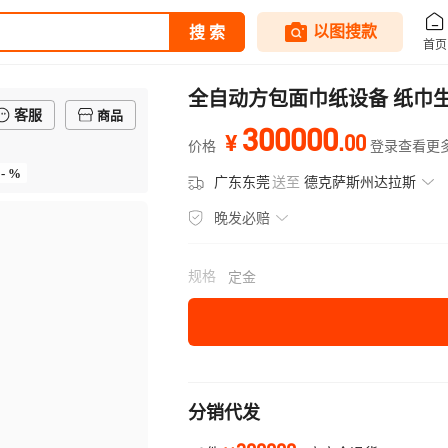
全自动方包面巾纸设备 纸巾生
客服
商品
300000
.
00
¥
价格
登录查看更
- %
广东东莞
送至
德克萨斯州达拉斯
晚发必赔
规格
定金
分销代发