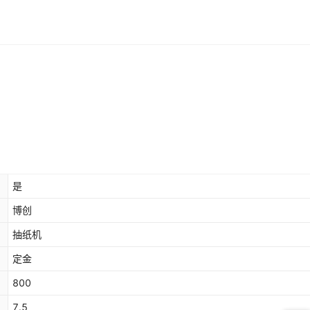
是
博创
抽纸机
定金
800
7.5