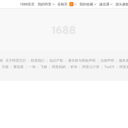
所有
关于阿里巴巴
联系我们
知识产权
著作权与商标声明
法律声明
服务
天猫
聚划算
一淘
飞猪
阿里妈妈
虾米
阿里云计算
YunOS
阿里