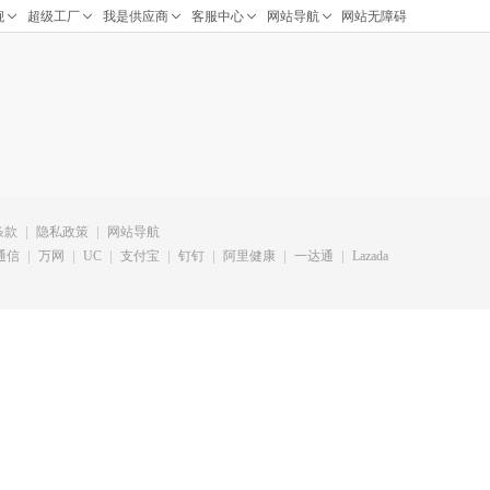
条款
隐私政策
网站导航
通信
万网
UC
支付宝
钉钉
阿里健康
一达通
Lazada