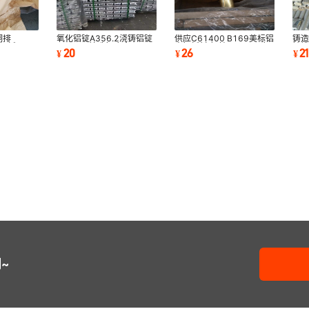
铜排
氧化铝锭A356.2浇铸铝锭
供应C61400 B169美标铝
铸造
黄铜板
ZL101A铸造铝合金
青铜板材/铜棒 C60600铜
锌锭
20
26
21
¥
¥
¥
易切削铜棒
ZL104压铸铝锭 现货
合金管材 量大优惠
环
~