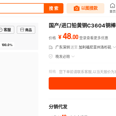
国产/进口铅黄铜C3604铜棒,
客服
商品
48
.
00
¥
价格
登录查看更多优惠
100.0%
率
广东深圳
送至
加利福尼亚州洛杉矶
晚发必赔
规格
您下单前请联系客服,以当天报价为
分销代发