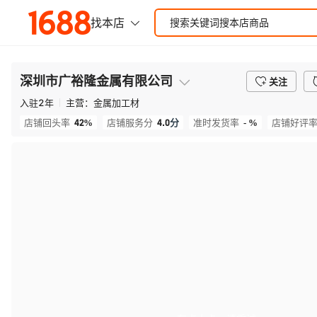
深圳市广裕隆金属有限公司
关注
入驻
2
年
主营：
金属加工材
42%
4.0
分
- %
店铺回头率
店铺服务分
准时发货率
店铺好评