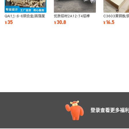
QAl11-6-6铜合金/高强度
优质铝材2A12-T4铝棒
C3603黄铜板/
耐磨零件用铝青铜棒
6005A-T5切割铝板 5A06
HAl60-1-1铝
35
30.8
16.5
¥
¥
¥
C62400铜板/无缝铜管
铝合金板/六角铝棒
H59-1黄铜板/
登录查看更多福利