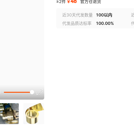
48
￥
≥2件
官方仓退货
近30天代发数量
100以内
代发品质达标率
100.00%
选型