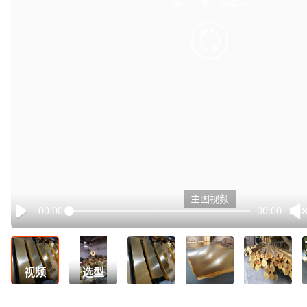
有点小卡，请重试
retry
主图视频
00:00
00:00
Play
视频
选型