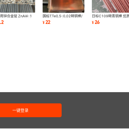
用锌合金锭 ZnAI4-1
国标TTe0.5-0.02碲铜棒/
日标C109碲青铜棒 优
 ZnAI4Cu1锌合金锭
铜板 加工铜合金C14500
保C14500碲铜棒 碲铜
.2
22
26
¥
¥
保锌合金锭
易切削铜棒、铜线
金板材/线材/带材
一键登录