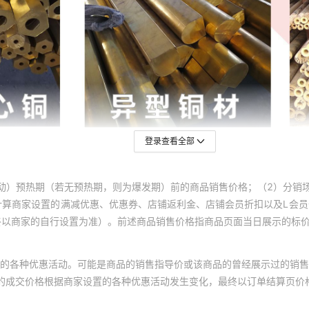
登录查看全部
动）预热期（若无预热期，则为爆发期）前的商品销售价格；（2）分销
计算商家设置的满减优惠、优惠券、店铺返利金、店铺会员折扣以及L会
终以商家的自行设置为准）。前述商品销售价格指商品页面当日展示的标
的各种优惠活动。可能是商品的销售指导价或该商品的曾经展示过的销售
体的成交价格根据商家设置的各种优惠活动发生变化，最终以订单结算页价