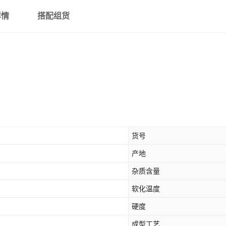
详情
搭配组货
货号
产地
杂质含量
软化温度
硬度
成型工艺