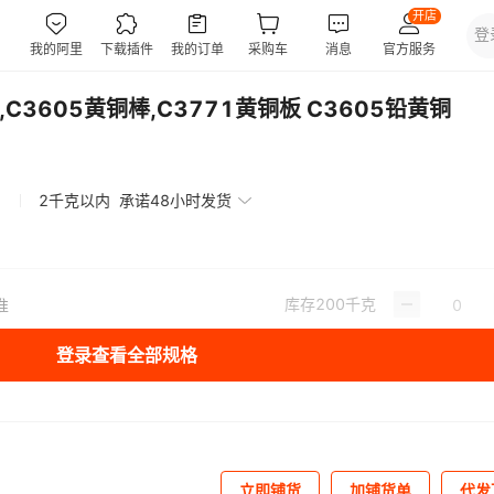
C3605黄铜棒,C3771黄铜板 C3605铅黄铜
2千克以内
承诺48小时发货
库存
200
千克
准
登录查看全部规格
立即铺货
加铺货单
代发