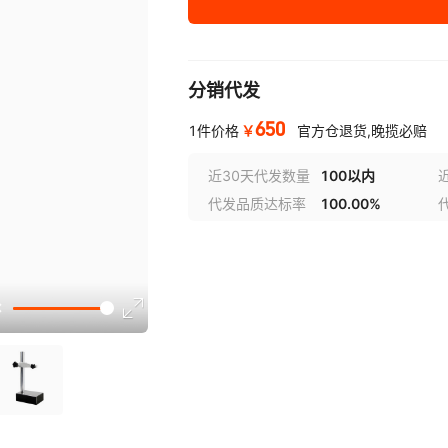
分销代发
650
￥
1件价格
官方仓退货,晚揽必赔
近30天代发数量
100以内
代发品质达标率
100.00%