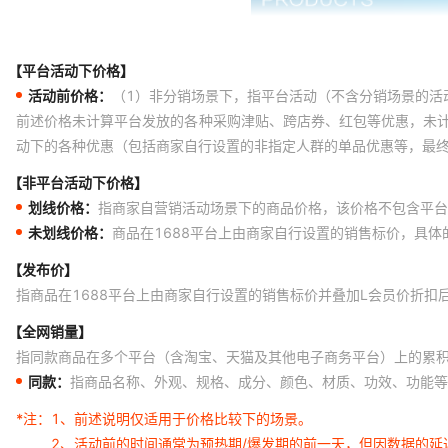
【平台活动下价格】
活动前价格：
（1）非分销场景下，指平台活动（不含分销场景的活
前述价格未计算平台发放的各种采购津贴、跨店券、红包等优惠，未
动下的各种优惠（包括商家自行设置的非指定人群的单品优惠等，最
【非平台活动下价格】
划线价格：
指商家自营销活动场景下的商品价格，该价格不包含平台
未划线价格：
商品在1688平台上由商家自行设置的销售标价，具
【发布价】
指商品在1688平台上由商家自行设置的销售标价并叠加L会员价折扣
【全网销量】
指同款商品在多个平台（含淘宝、天猫及其他电子商务平台）上的累
同款：
指商品名称、外观、规格、成分、颜色、材质、功效、功能等
*注：
1、前述说明仅适用于价格比较下的场景。
2、活动前的时间通常为预热期/爆发期的前一天，但因数据的