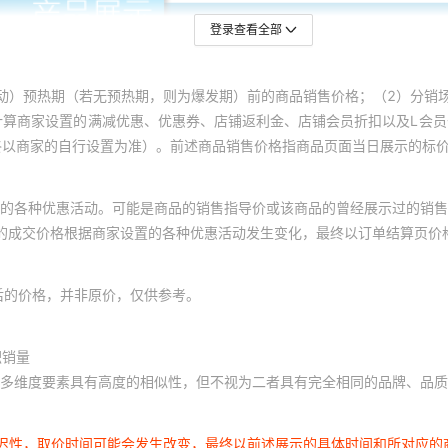
登录查看全部
动）预热期（若无预热期，则为爆发期）前的商品销售价格；（2）分销
计算商家设置的满减优惠、优惠券、店铺返利金、店铺会员折扣以及L会
终以商家的自行设置为准）。前述商品销售价格指商品页面当日展示的标
的各种优惠活动。可能是商品的销售指导价或该商品的曾经展示过的销售
体的成交价格根据商家设置的各种优惠活动发生变化，最终以订单结算页价
后的价格，并非原价，仅供参考。
积销量
多维度要素具有高度的相似性，但不视为二者具有完全相同的品牌、品质
延迟性，取价时间可能会发生改变，最终以前述展示的具体时间和所对应的