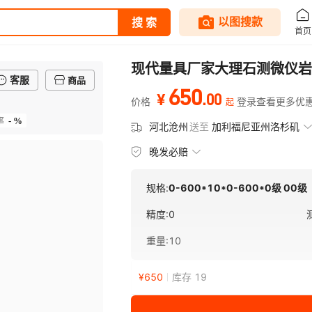
现代量具厂家大理石测微仪岩
客服
商品
650
.
00
¥
价格
登录查看更多优
起
- %
率
河北沧州
送至
加利福尼亚州洛杉矶
晚发必赔
规格:
0-600*10*0-600*0级 00级
精度
:
0
重量
:
10
¥
650
库存 19