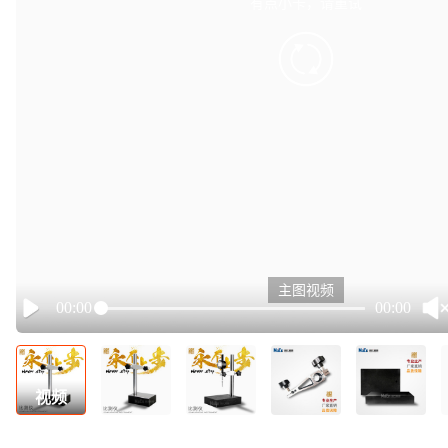
有点小卡，请重试
retry
主图视频
00:00
00:00
Play
视频