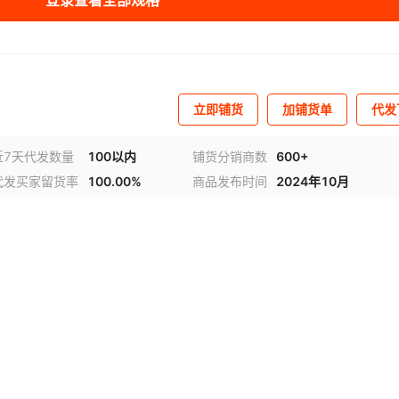
登录查看全部规格
立即铺货
加铺货单
代发
近7天代发数量
100以内
铺货分销商数
600+
代发买家留货率
100.00%
商品发布时间
2024年10月