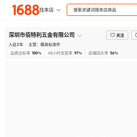
深圳市佰特利五金有限公司
关注
入驻
2
年
主营：
模具标准件
100%
97%
56%
品质达标率
48小时支揽率
店铺回头率