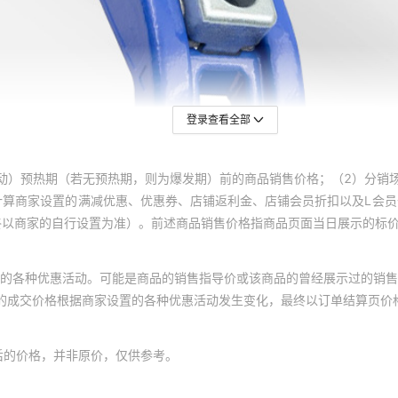
T型螺丝+带垫螺母
T型螺
M16*100
M
T型螺丝+带垫螺母
T型螺
M16*125
M
登录查看全部
T型螺丝+带垫螺母
T型螺
M16*150
M
动）预热期（若无预热期，则为爆发期）前的商品销售价格；（2）分销
T型螺丝+带垫螺母
T型螺
M16*175
M
计算商家设置的满减优惠、优惠券、店铺返利金、店铺会员折扣以及L会
终以商家的自行设置为准）。前述商品销售价格指商品页面当日展示的标
T型螺丝+带垫螺母
T型螺
M18*150
M
的各种优惠活动。可能是商品的销售指导价或该商品的曾经展示过的销售
T型螺丝+带垫螺母
T型螺
体的成交价格根据商家设置的各种优惠活动发生变化，最终以订单结算页价
M20*150
M
T型螺丝+带垫螺母
T型螺
后的价格，并非原价，仅供参考。
M20*175
M