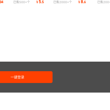
5
8
04
¥
.
5
¥
.
6
已售
500+
个
已售
2000+
个
已售
200
720-10045钢高精密
章三圈章冲模
模架加硬高精密
一键登录