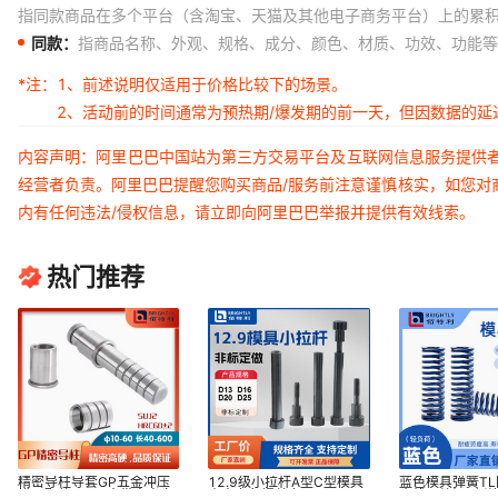
指同款商品在多个平台（含淘宝、天猫及其他电子商务平台）上的累
同款：
指商品名称、外观、规格、成分、颜色、材质、功效、功能等
*注：
1、前述说明仅适用于价格比较下的场景。
2、活动前的时间通常为预热期/爆发期的前一天，但因数据的
内容声明：阿里巴巴中国站为第三方交易平台及互联网信息服务提供
经营者负责。阿里巴巴提醒您购买商品/服务前注意谨慎核实，如您对
内有任何违法/侵权信息，请立即向阿里巴巴举报并提供有效线索。
热门推荐
精密导柱导套GP五金冲压
12.9级小拉杆A型C型模具
蓝色模具弹簧T
模具配件SUJ2内带肩直身
小内六角螺丝套
扁线压缩矩形弹簧