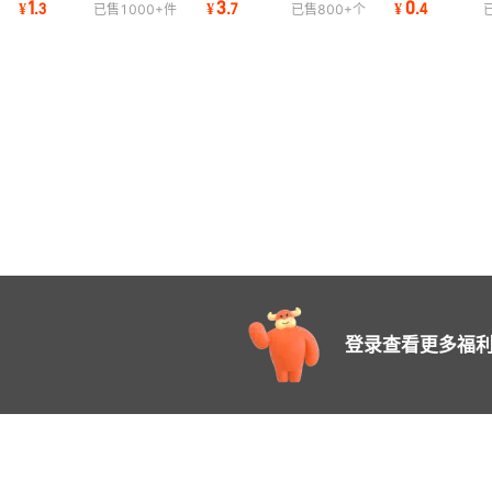
1
3
0
¥
.
3
¥
.
7
¥
.
4
已售
1000+
件
已售
800+
个
高精密高精度
10/13/16/20/25高强度冲
簧81012-60
模
登录查看更多福利