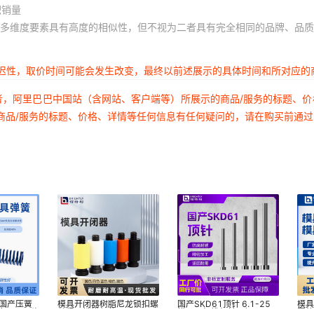
T型螺丝+带垫螺母
T型螺
积销量
M20*200
M
多维度要素具有高度的相似性，但不视为二者具有完全相同的品牌、品质
T型螺丝+带垫螺母
T型螺
M24*200
M
延迟性，取价时间可能会发生改变，最终以前述展示的具体时间和所对应的
T型螺丝+带垫螺母
T型螺
者，阿里巴巴中国站（含网站、客户端等）所展示的商品/服务的标题、
M24*225
M
商品/服务的标题、价格、详情等任何信息有任何疑问的，请在购买前通
T型螺丝+带垫螺母
T型螺
M30*250
M
L国产压簧
模具开闭器树脂尼龙锁扣螺
国产SKD61顶针 6.1-25
模
65Mn弹
丝紧固锁模组件
模具顶杆推杆轴承钢Gcr15
圆垫