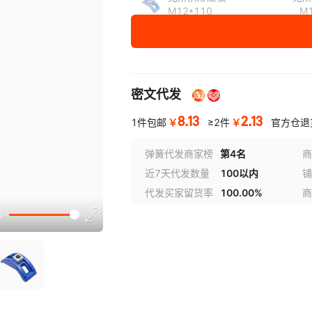
中六角螺丝+六角螺母+垫片M1
中六角
M12*110
M
中六角螺丝+六角螺母+垫片M2
中六角
无阶拱形压板
无阶
M16*110
M
中六角螺丝+六角螺母+垫片M2
中六角
无阶拱形压板
无阶
T型螺丝+带垫螺母M14*10
T型螺
密文代发
M16*135
M
8.13
2.13
T型螺丝+带垫螺母M16*15
T型螺
￥
￥
1件包邮
≥2件
官方仓退
无阶拱形压板
无阶
M16*150
M
T型螺丝+带垫螺母M20*17
T型螺
弹簧代发商家榜
第4名
商
无阶拱形压板
无阶
近7天代发数量
100以内
铺
T型螺丝+带垫螺母M30*25
M20*180
M
代发买家留货率
100.00%
商
无阶拱形压板
无阶
M20*200
M
无阶拱形压板
无阶
M24*200
M
无阶拱形压板
无阶
M24*220
M