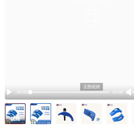
有点小卡，请重试
retry
主图视频
00:00
00:00
Play
视频