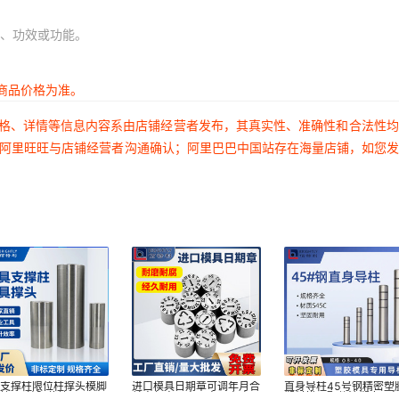
丝+带垫螺母
模具工件固定
加硬精锻钢
¥
7.5
684898
20*200
、功效或功能。
丝+带垫螺母
模具工件固定
加硬精锻钢
¥
13.75
684898
24*200
商品价格为准。
丝+带垫螺母
模具工件固定
加硬精锻钢
¥
15
684898
价格、详情等信息内容系由店铺经营者发布，其真实性、准确性和合法性
24*225
过阿里旺旺与店铺经营者沟通确认；阿里巴巴中国站存在海量店铺，如您
丝+带垫螺母
模具工件固定
加硬精锻钢
¥
48.75
684898
30*250
具支撑柱限位柱撑头模脚
进口模具日期章可调年月合
直身导柱45号钢精密塑
块KO柱限位块
并章年章月章日章周章攻牙
塑料模具配件注塑专用