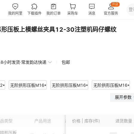
形压板上模螺丝夹具12-30注塑机码仔螺纹
48小时发货·常发韵达快递
包邮
*110
无阶拱形压板M16*110
无阶拱形压板M16*135
无阶拱形压板M16*1
展开参数
形压板M20*200
无阶拱形压板M24*200
无阶拱形压板M24*220
形压板M30*250
无阶拱形压板M30*270
冲床弓形压板M16
品类型
产品用途
产品材质
价格 | 库存(件)
进货数量
形压板M24
中六角螺丝+六角螺母+垫片M12*100
中六角螺丝+六角螺母+垫片M16*1
拱形压板