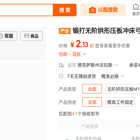
锻打无阶拱形压板冲床弓
客服
商品
2
.
13
¥
价格
登录查看更多优惠
起
包邮
混批
送至
德克萨斯州达拉斯
承诺
7天无理由退货
晚发必赔
全部
无阶拱形压板M12
产品类型
无阶拱形压板M20*180
全部
模具工件固定
无阶拱
产品用途
匹配到
41
个规格型号
无阶拱形压板M24*250
无阶拱
产品规格
产
冲床弓形压板M20
冲床弓
无阶拱形压板
无阶