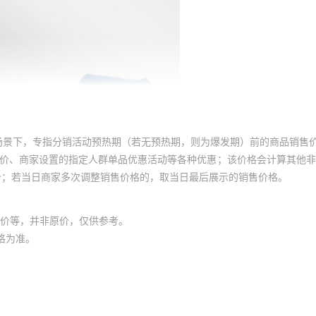
丝+带垫螺母
模具工件固定
加硬精锻钢
¥
2.88
684898
16*100
丝+带垫螺母
模具工件固定
加硬精锻钢
¥
3.55
684898
16*125
丝+带垫螺母
模具工件固定
加硬精锻钢
¥
4.25
684898
16*150
场景下，专指分销活动预热期（若无预热期，则为爆发期）前的商品销售
丝+带垫螺母
模具工件固定
加硬精锻钢
¥
4.5
684898
16*175
员价、商家设置的指定人群单品优惠活动等各种优惠；该价格会计算其他
价；若当日商家多次调整销售价格的，取当日最后展示的销售价格。
丝+带垫螺母
模具工件固定
加硬精锻钢
¥
5.62
684898
18*150
价等，并非原价，仅供参考。
丝+带垫螺母
模具工件固定
加硬精锻钢
¥
6.25
684898
格为准。
20*150
丝+带垫螺母
模具工件固定
加硬精锻钢
¥
6.62
684896
20*175