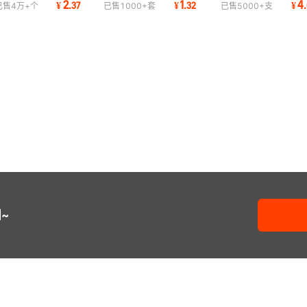
2
1
4
¥
.
37
¥
.
32
¥
.
已售
4万+
个
已售
1000+
套
已售
5000+
支
高弹力
101213162025冲模快拆
顶出镶针圆柱精密
Y1
~