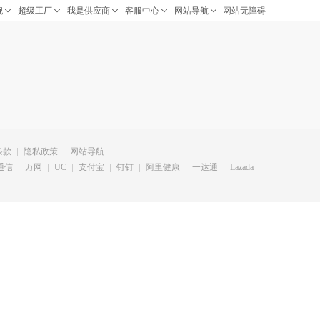
条款
隐私政策
网站导航
通信
万网
UC
支付宝
钉钉
阿里健康
一达通
Lazada