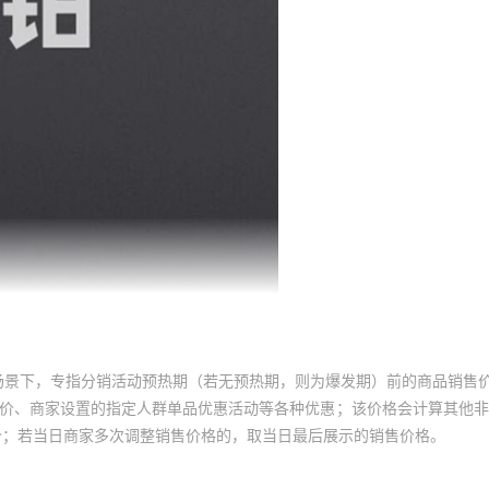
场景下，专指分销活动预热期（若无预热期，则为爆发期）前的商品销售
员价、商家设置的指定人群单品优惠活动等各种优惠；该价格会计算其他
价；若当日商家多次调整销售价格的，取当日最后展示的销售价格。