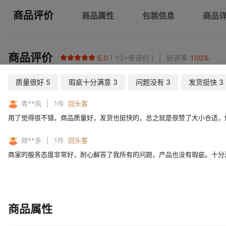
商品评价
商品属性
包装信息
商品
商品评价
5.0
10+
条评价
好评率
100
%
质量很好
5
瑕疵十分满意
3
问题没有
3
发货挺快
3
青**风
1
件
回头客
用了觉得很不错，商品质量好，发货也挺快的，总之就是很赞了大小合适，
倾**多
1
件
回头客
商家的服务态度非常好，耐心解答了我所有的问题，产品也没有瑕疵。十分
商品属性