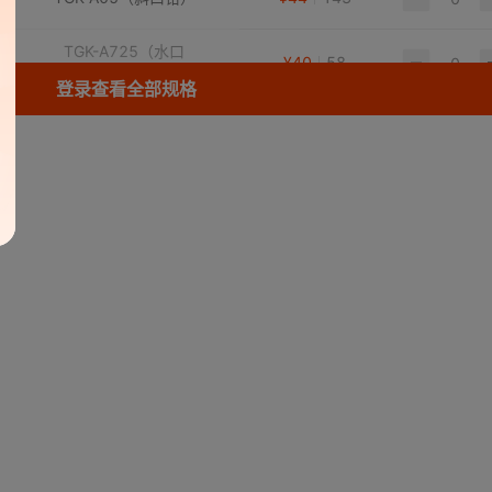
TGK-A725（水口
¥
40
58
钳）
登录查看全部规格
TGK-A726（水口
¥
42
58
钳）
TGK-A736（斜口
¥
51
52
钳）