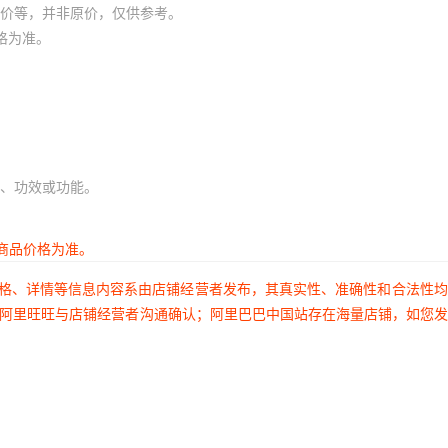
价等，并非原价，仅供参考。
格为准。
、功效或功能。
商品价格为准。
价格、详情等信息内容系由店铺经营者发布，其真实性、准确性和合法性
过阿里旺旺与店铺经营者沟通确认；阿里巴巴中国站存在海量店铺，如您