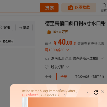
德至高偏口斜口钳5寸水口钳
客服
商品
10+人好评
40
100.0%
.
00
率
¥
价格
登录查看更多优惠
起
满1000减30
湖南长沙
送至
德克萨斯州达拉斯
晚发必赔
全部
TGK-A05（斜口钳）
全长
匹配到
4
个规格型号
产品规格
TGK-A05（斜口钳）