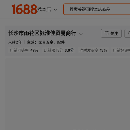
长沙市雨花区钰淮佳贸易商行
关注
入驻
2
年
主营：
家具五金、配件
49%
3.0
分
15%
店铺回头率
店铺服务分
准时发货率
店铺好评