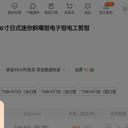
 6寸日式迷你斜嘴钳电子钳电工剪钳
承诺48小时发货·常发圆通快递
运费
¥
2
起
TGK-A725（水口钳）
TGK-A726（水口钳）
TGK-A736（斜口钳）
全长
(mm)
价格 | 库存(件)
进货数量
TGK-A05（斜口钳）
¥
44
143