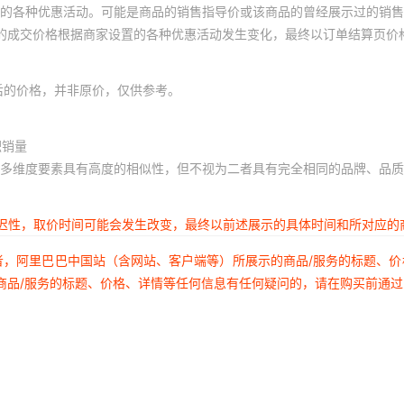
的各种优惠活动。可能是商品的销售指导价或该商品的曾经展示过的销售
体的成交价格根据商家设置的各种优惠活动发生变化，最终以订单结算页价
后的价格，并非原价，仅供参考。
积销量
多维度要素具有高度的相似性，但不视为二者具有完全相同的品牌、品质
延迟性，取价时间可能会发生改变，最终以前述展示的具体时间和所对应的
者，阿里巴巴中国站（含网站、客户端等）所展示的商品/服务的标题、
商品/服务的标题、价格、详情等任何信息有任何疑问的，请在购买前通