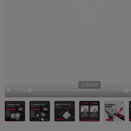
有点小卡，请重试
retry
主图视频
00:00
00:00
Play
视频