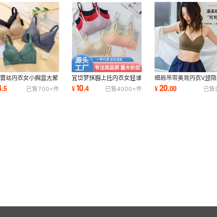
感蕾丝内衣女小胸显大聚
宜岱梦抹胸上托内衣女轻薄
细肩吊带美背内衣V领隐
上托手掌厚杯无钢圈提拉
透气软杯柔软零感无钢圈文
无痕bra软支撑透气薄杯
4
10
20
.
5
¥
.
4
¥
.
00
已售
700+
件
已售
4000+
件
已售
收舒适文胸
胸舒适防走光
适免扣内搭背心