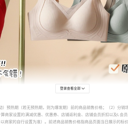
登录查看全部
动）预热期（若无预热期，则为爆发期）前的商品销售价格；（2）分销
计算商家设置的满减优惠、优惠券、店铺返利金、店铺会员折扣以及L会
终以商家的自行设置为准）。前述商品销售价格指商品页面当日展示的标