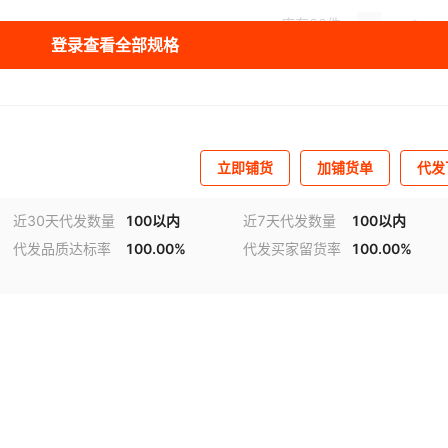
库存
20
件
登录查看全部规格
立即铺货
加铺货单
代发
近30天代发数量
100以内
近7天代发数量
100以内
代发品质达标率
100.00%
代发买家留货率
100.00%