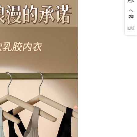
更多
顶部
旧版