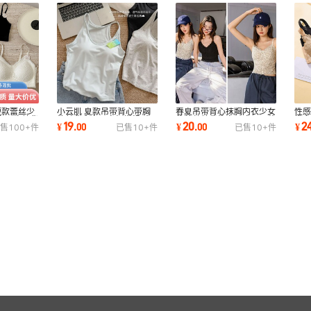
短款蕾丝少
小云肌 夏款吊带背心带胸
春夏吊带背心抹胸内衣少女
性
衣无痕美背
垫美背内衣固定杯常规/大
款蕾丝美背修身无痕可调节
拢
19
20
2
¥
.
00
¥
.
00
¥
售
100+
件
已售
10+
件
已售
10+
件
版单穿打底内搭
肩带多款合集
侧