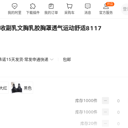
收副乳文胸乳胶胸罩透气运动舒适8117
承诺15天发货·常发申通快递
包邮
大红
黑色
库存
1000
件
库存
1000
件
库存
20
件