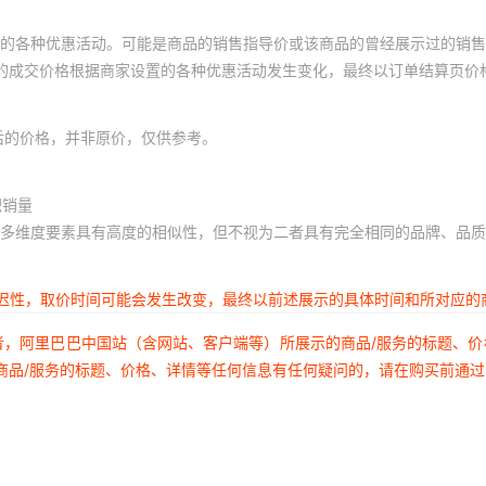
的各种优惠活动。可能是商品的销售指导价或该商品的曾经展示过的销售
体的成交价格根据商家设置的各种优惠活动发生变化，最终以订单结算页价
后的价格，并非原价，仅供参考。
积销量
多维度要素具有高度的相似性，但不视为二者具有完全相同的品牌、品质
延迟性，取价时间可能会发生改变，最终以前述展示的具体时间和所对应的
者，阿里巴巴中国站（含网站、客户端等）所展示的商品/服务的标题、
商品/服务的标题、价格、详情等任何信息有任何疑问的，请在购买前通