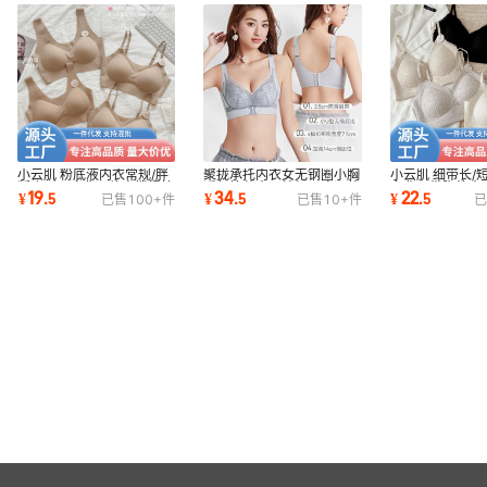
小云肌 粉底液内衣常规/胖
聚拢承托内衣女无钢圈小胸
小云肌 细带长/
版隐形无痕背心软支撑提拉
透气抗菌中厚棉杯无痕调整
女背心带胸垫内
19
34
22
¥
.
5
¥
.
5
¥
.
5
已售
100+
件
已售
10+
件
已
全固定透气杯
型收副乳文胸
内搭打底上衣