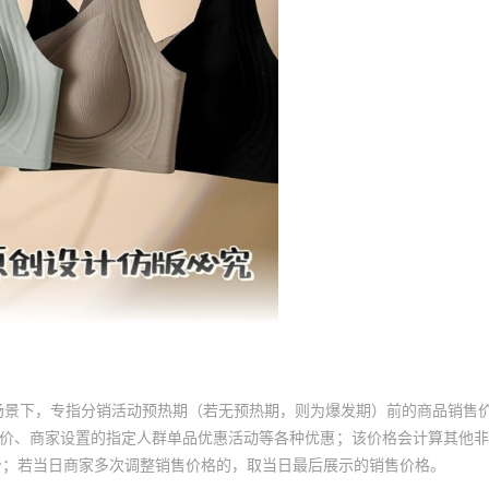
场景下，专指分销活动预热期（若无预热期，则为爆发期）前的商品销售
员价、商家设置的指定人群单品优惠活动等各种优惠；该价格会计算其他
价；若当日商家多次调整销售价格的，取当日最后展示的销售价格。