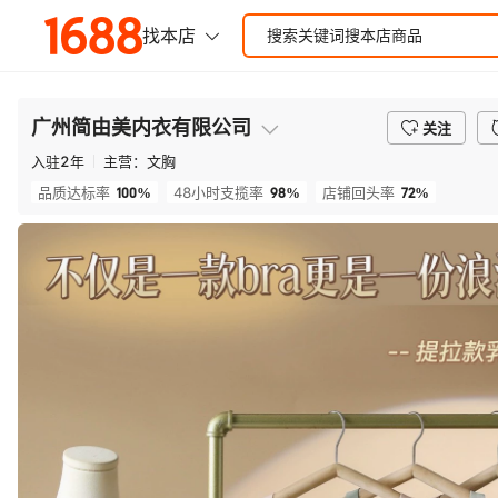
广州简由美内衣有限公司
关注
入驻
2
年
主营：
文胸
100%
98%
72%
品质达标率
48小时支揽率
店铺回头率