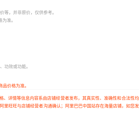
价等，并非原价，仅供参考。
格为准。
、功效或功能。
商品价格为准。
价格、详情等信息内容系由店铺经营者发布，其真实性、准确性和合法性
过阿里旺旺与店铺经营者沟通确认；阿里巴巴中国站存在海量店铺，如您