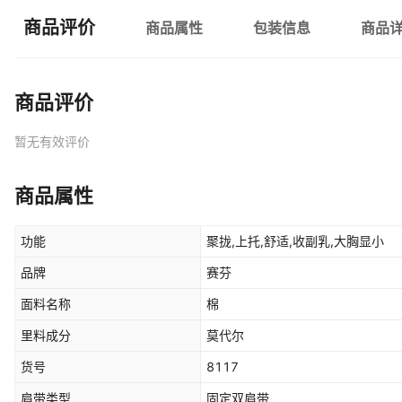
商品评价
商品属性
包装信息
商品
商品评价
暂无有效评价
商品属性
功能
聚拢,上托,舒适,收副乳,大胸显小
品牌
赛芬
面料名称
棉
里料成分
莫代尔
货号
8117
肩带类型
固定双肩带