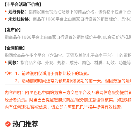
【非平台活动下价格】
划线价格：
指商家自营销活动场景下的商品价格，该价格不包含平台
未划线价格：
商品在1688平台上由商家自行设置的销售标价，具
【发布价】
指商品在1688平台上由商家自行设置的销售标价并叠加L会员价折扣
【全网销量】
指同款商品在多个平台（含淘宝、天猫及其他电子商务平台）上的累
同款：
指商品名称、外观、规格、成分、颜色、材质、功效、功能等
*注：
1、前述说明仅适用于价格比较下的场景。
2、活动前的时间通常为预热期/爆发期的前一天，但因数据的
内容声明：阿里巴巴中国站为第三方交易平台及互联网信息服务提供
经营者负责。阿里巴巴提醒您购买商品/服务前注意谨慎核实，如您对
内有任何违法/侵权信息，请立即向阿里巴巴举报并提供有效线索。
热门推荐