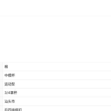
棉
中模杯
运动型
3/4罩杯
汕头市
后四排搭扣