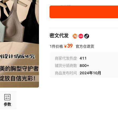
2XL码
密文代发
39
￥
1件价格
官方仓退货
商家代发热度
411
铺货分销商数
800+
商品发布时间
2024年10月
参数