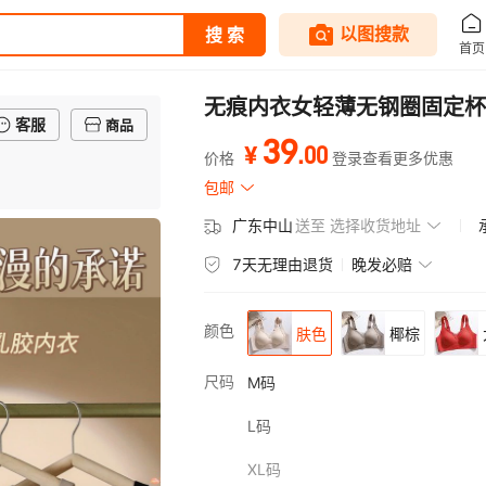
无痕内衣女轻薄无钢圈固定杯
客服
商品
39
.
00
¥
价格
登录查看更多优惠
包邮
广东中山
送至
选择收货地址
7天无理由退货
晚发必赔
颜色
肤色
椰棕
尺码
M码
L码
XL码