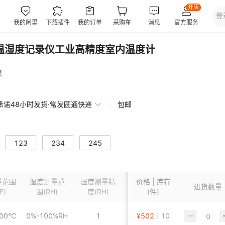
H迷你温湿度记录仪工业高精度室内温度计
惠
承诺48小时发货·常发圆通快递
包邮
123
234
245
量范围
湿度测量范
湿度测量精
温度测量精
价格 | 库存
产品类型
进货数量
F)
围
(RH)
度
(RH)
度
(件)
000℃
0%-100%RH
1
±0.1°C
¥
502
10
数字式温湿度