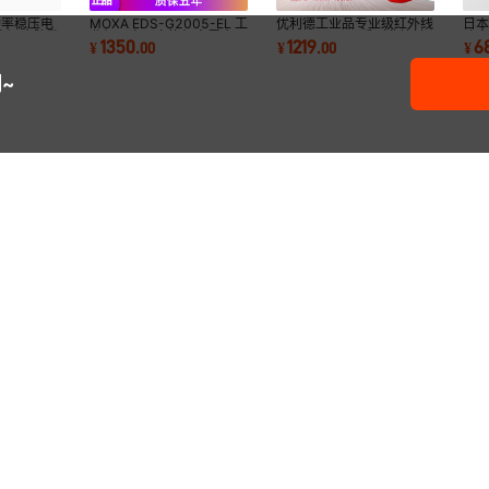
功率稳压电
MOXA EDS-G2005-EL 工
优利德工业品专业级红外线
日本
电源电脑数
业级以太网交换机金属壳
测温仪UT309系列非接触
功率
1350
1219
6
¥
.
00
¥
.
00
¥
式双激光测温
1.8
~