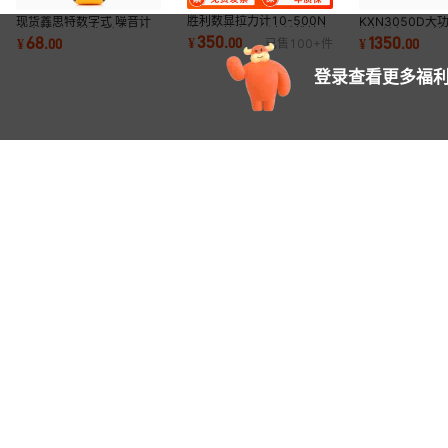
胜利数显拉力计10-500N
现货鑫思特数字式 噪音计
KXN3050D大
高精度拉力计测力计推拉力
声音检测仪 迷你型声级计
源恒流恒压开关
350
68
1350
¥
.
00
¥
.
00
¥
.
00
已售
100+
件
计
分贝仪HT-80A
码汽车维修
登录查看更多福利