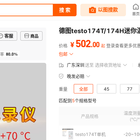
德图testo174T/174
客服
商品
502
.
00
¥
价格
登录查看更多优
起
80.0%
包邮
率
广东深圳
送至
选择收货地址
晚发必赔
全部
45
77
重量
匹配到
5
个规格型号
温度测
产品规格
(°C/°
testo174T单机
-20~1