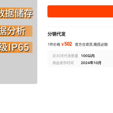
testo174T单机+底座
-20~1
testo174H单机
-20~1
分销代发
testo174H单机+底
-20~1
座
502
￥
1件价格
官方仓退货,晚揽必赔
testo175-H1
-20~1
近30天代发数量
100以内
商品发布时间
2024年10月