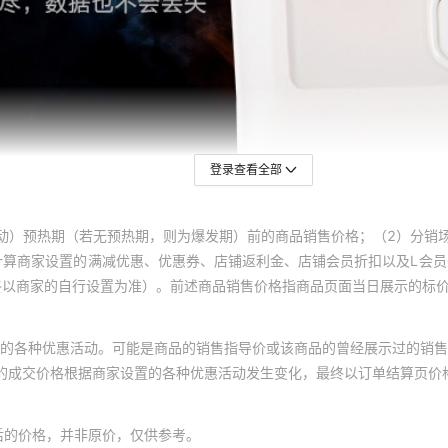
登录查看全部
动）预热期（若无预热期，则为爆发期）前的商品销售价格；（2）分销
计算商家设置的满减优惠、优惠券、店铺返利金、店铺会员折扣以及L会
终以商家的自行设置为准）。前述商品销售价格指商品页面当日展示的标
的各种优惠活动。可能是商品的销售指导价或该商品的曾经展示过的销售
体的成交价格根据商家设置的各种优惠活动发生变化，最终以订单结算页价
后的价格，并非原价，仅供参考。