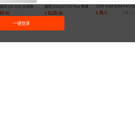
20M 40M 60M P610
钻石 SX-200 驻波表
鼎阳 SSA3015X Plus 频谱
100MHz示波器探头10
计 SX200 高精度
分析仪 9KHz~1.5GHz
15
80
1628
¥
.
5
.
00
¥
.
00
已售
10
1兼容泰克普源安泰信等
-200MHz HF VHF
一键登录