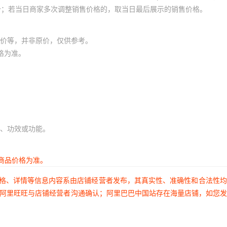
价；若当日商家多次调整销售价格的，取当日最后展示的销售价格。
价等，并非原价，仅供参考。
格为准。
、功效或功能。
商品价格为准。
价格、详情等信息内容系由店铺经营者发布，其真实性、准确性和合法性
过阿里旺旺与店铺经营者沟通确认；阿里巴巴中国站存在海量店铺，如您