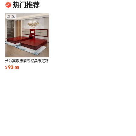
热门推荐
长沙宾馆床酒店家具床定制
旅馆公寓单双人床客房出租
93
¥
.
00
床标间全套