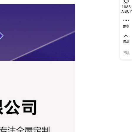
1688
儿童,成人,老人
AIBUY
不限
更多
是
可按要求定制
顶部
旧版