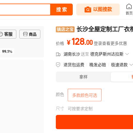
长沙全屋定制工厂衣
客服
商品
128
.
00
¥
价格
登录查看更多优惠
99.1%
率
湖南长沙
送至
德克萨斯州达拉斯
退货包运费
晚发必赔
极速退款
拿样
颜色
多款颜色可选
尺寸
可按要求定制