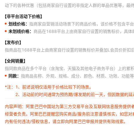
动下的各种优惠（包括商家自行设置的非指定人群的单品优惠等，最
【非平台活动下价格】
划线价格：
指商家自营销活动场景下的商品价格，该价格不包含平台
未划线价格：
商品在1688平台上由商家自行设置的销售标价，具
【发布价】
指商品在1688平台上由商家自行设置的销售标价并叠加L会员价折扣
【全网销量】
指同款商品在多个平台（含淘宝、天猫及其他电子商务平台）上的累
同款：
指商品名称、外观、规格、成分、颜色、材质、功效、功能等
*注：
1、前述说明仅适用于价格比较下的场景。
2、活动前的时间通常为预热期/爆发期的前一天，但因数据的
内容声明：阿里巴巴中国站为第三方交易平台及互联网信息服务提供
经营者负责。阿里巴巴提醒您购买商品/服务前注意谨慎核实，如您对
内有任何违法/侵权信息，请立即向阿里巴巴举报并提供有效线索。