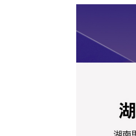
专利类型
实用新型专利
是否有3D模型
是
柜体环保级别
E0
颜色
多款颜色可选