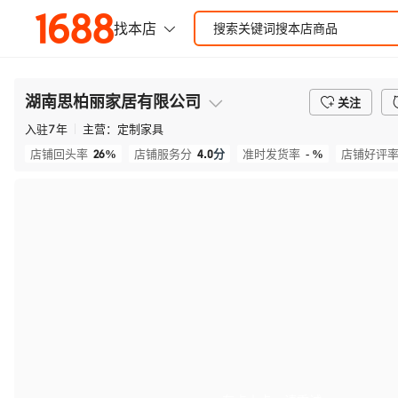
湖南思柏丽家居有限公司
关注
入驻
7
年
主营：
定制家具
26%
4.0
分
- %
店铺回头率
店铺服务分
准时发货率
店铺好评