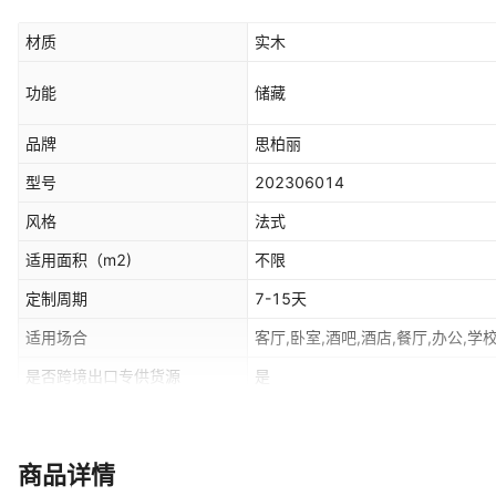
材质
实木
功能
储藏
品牌
思柏丽
型号
202306014
风格
法式
适用面积（m2)
不限
定制周期
7-15天
适用场合
客厅,卧室,酒吧,酒店,餐厅,办公,学
是否跨境出口专供货源
是
主要销售地区
国内
是否配送上门
送货上楼
商品详情
是否一般纳税人
是