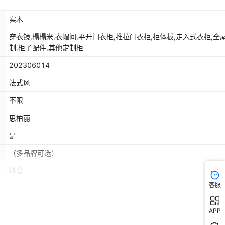
实木
穿衣镜,榻榻米,衣帽间,平开门衣柜,推拉门衣柜,柜体板,走入式衣柜,全
制,柜子配件,其他定制柜
202306014
法式风
不限
思柏丽
是
（多品牌可选）
抖音
客服
木
是
APP
否