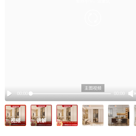
有点小卡，请重试
retry
主图视频
00:00
00:00
Play
视频
讲解