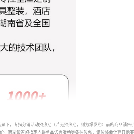
场景下，专指分销活动预热期（若无预热期，则为爆发期）前的商品销售
员价、商家设置的指定人群单品优惠活动等各种优惠；该价格会计算其他