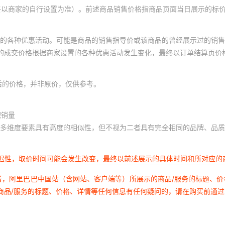
终以商家的自行设置为准）。前述商品销售价格指商品页面当日展示的标
的各种优惠活动。可能是商品的销售指导价或该商品的曾经展示过的销售
体的成交价格根据商家设置的各种优惠活动发生变化，最终以订单结算页价
后的价格，并非原价，仅供参考。
积销量
多维度要素具有高度的相似性，但不视为二者具有完全相同的品牌、品质
延迟性，取价时间可能会发生改变，最终以前述展示的具体时间和所对应的
者，阿里巴巴中国站（含网站、客户端等）所展示的商品/服务的标题、
商品/服务的标题、价格、详情等任何信息有任何疑问的，请在购买前通