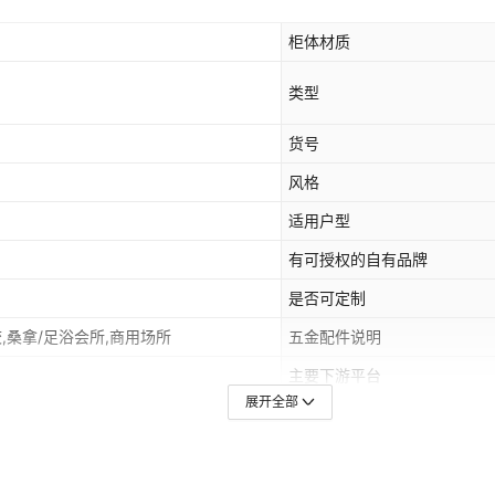
柜体材质
类型
货号
风格
适用户型
有可授权的自有品牌
是否可定制
校,桑拿/足浴会所,商用场所
五金配件说明
主要下游平台
展开全部
饰面材质
是否提供安装服务
是否有专利