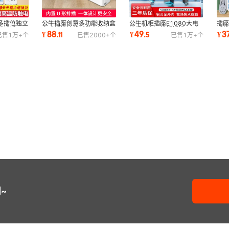
多插位独立
公牛插座创意多功能收纳盒
公牛机柜插座E1080大电
插座
排排插正品
立式插排接线板带电线家用
流通信电源排插插排19寸
插
88
49
3
¥
.
11
¥
.
5
¥
已售
1万+
个
已售
2000+
个
已售
1万+
个
整理 收纳盒
插板工业级pdu插座
排 
~