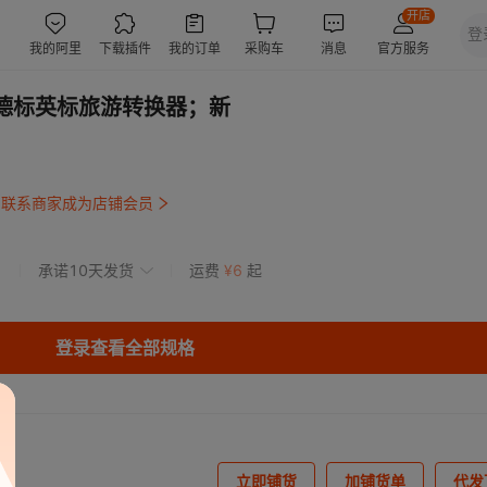
排德标英标旅游转换器；新
联系商家成为店铺会员
承诺10天发货
运费
¥
6
起
登录查看全部规格
立即铺货
加铺货单
代发