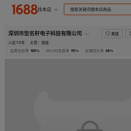
深圳市宏名轩电子科技有限公司
关注
入驻
15
年
主营：
插座
100%
95%
68%
品质达标率
48小时支揽率
店铺回头率