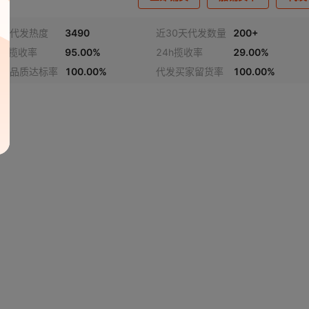
家代发热度
3490
近30天代发数量
200+
8h揽收率
95.00%
24h揽收率
29.00%
发品质达标率
100.00%
代发买家留货率
100.00%