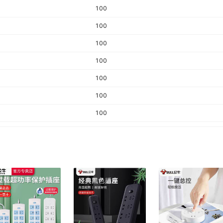
100
100
100
100
100
100
100
100
100
100
100
100
100