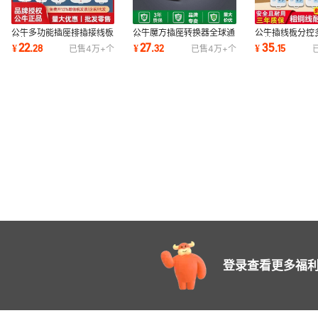
新GN-314 1.8米
公牛多功能插座排插接线板
公牛魔方插座转换器全球通
公牛插线板分控
转换器插板开关带线多插位
快充多功能插板礼品USB智
开关控制插排单
新GN-314 3米
22
27
35
¥
.
28
¥
.
32
¥
.
15
已售
4万+
个
已售
4万+
个
正品插排带线
能插排印LOGO
插板插座公牛
新GN-315 1.8米
新GN-212 1.8米
新GN-212 3米
新GN-212 5米
新GN-609 1.8米
新GN-609 3米
新GN-1120 1.5米
新重GN-901T(吸) 10A转16A
登录查看更多福利
新GN-606D(B) 1.8米(袋)
新GN-103D(B) 1.8米(袋)
新GN-103D(B) 3米(袋)