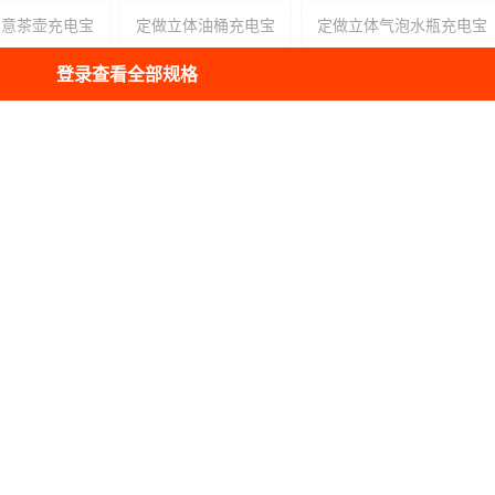
创意茶壶充电宝
定做立体油桶充电宝
定做立体气泡水瓶充电宝
登录查看全部规格
立体雪碧罐充电宝
开模异形密封瓶移动充电宝
开模益生菌瓶移动充电宝
开模易拉罐移动充电宝
笔筒造型充电宝
培训机构礼品充电宝
粉笔盒造型行动电源
舟充电宝
粽子造型移动电源
玉兔形象移动电源
生形象充电宝
军人充電寶开模
教师外观手机充电宝开模
秋礼品行动充电宝定制
开学礼品手机充电宝定制