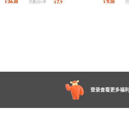
36
11
7
¥
.
00
¥
.
00
¥
.
9
已售
20+
件
已
低音炮个性定制
办公企业礼品
usb文创个性定制
登录查看更多福利