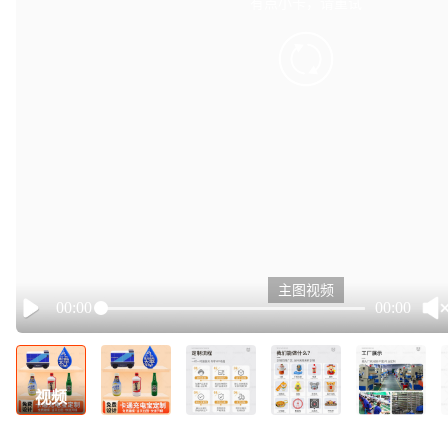
有点小卡，请重试
retry
主图视频
00:00
00:00
Play
视频