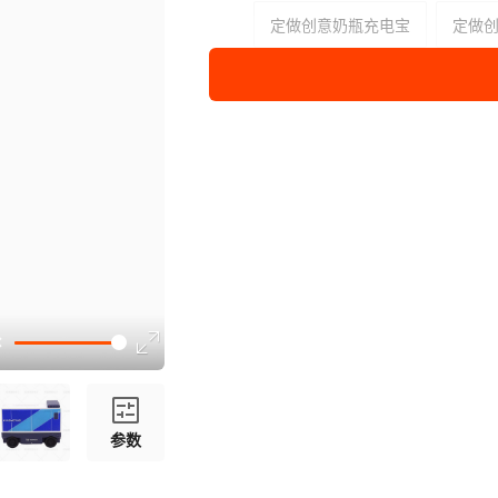
定做创意奶瓶充电宝
定做
定做立体药瓶充电宝
定做
开模异形锥形瓶移动充电宝
定制苏打水瓶手机充电宝
加校徽logo定制充电宝
龙
嫦娥奔月造型行动电源
学
国庆礼品移动电源订做
中
定制教师节礼品充電寶
参数
电源
2000毫安
容量