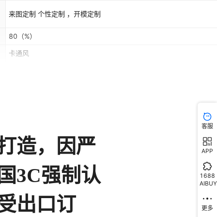
源,定制卡通啤酒瓶移动电源,定做创意可乐瓶充电宝,定做创意汽水瓶充
定做创意奶瓶充电宝,定做创意茶壶充电宝,定做立体油桶充电宝,定做
来图定制 个性定制 ，开模定制
泡水瓶充电宝,定做立体药瓶充电宝,定做立体雪碧罐充电宝,开模异形
移动充电宝,开模异形锥形瓶移动充电宝,开模益生菌瓶移动充电宝,开
80
（%）
罐移动充电宝,定制苏打水瓶手机充电宝,笔筒造型充电宝,培训机构礼
卡通风
宝,粉笔盒造型行动电源,加校徽logo定制充电宝,龙舟充电宝,粽子造型
源,玉兔形象移动电源,嫦娥奔月造型行动电源,学生形象充电宝,军人充
8000
模,教师外观手机充电宝开模,国庆礼品移动电源订做,中秋礼品行动充
8000
制,开学礼品手机充电宝定制,定制教师节礼品充電寶
5
PVC，软胶，硅胶，橡胶， 大容量 迷你，小巧
客服
APP
1688
AIBUY
更多