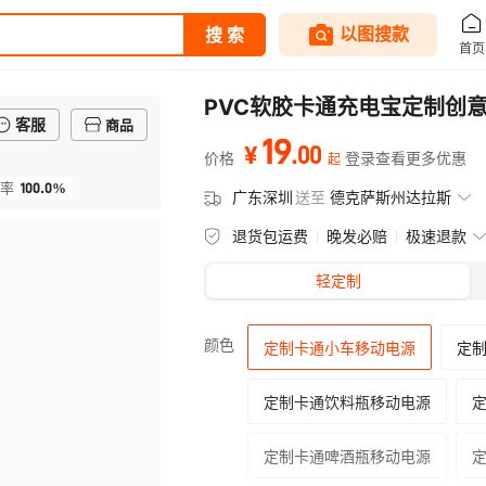
PVC软胶卡通充电宝定制创
客服
商品
19
.
00
¥
价格
登录查看更多优惠
起
100.0%
率
广东深圳
送至
德克萨斯州达拉斯
退货包运费
晚发必赔
极速退款
轻定制
颜色
定制卡通小车移动电源
定
定制卡通饮料瓶移动电源
定制卡通啤酒瓶移动电源