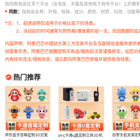
指同款商品在多个平台（含淘宝、天猫及其他电子商务平台）上的累
同款：
指商品名称、外观、规格、成分、颜色、材质、功效、功能等
*注：
1、前述说明仅适用于价格比较下的场景。
2、活动前的时间通常为预热期/爆发期的前一天，但因数据的
内容声明：阿里巴巴中国站为第三方交易平台及互联网信息服务提供
经营者负责。阿里巴巴提醒您购买商品/服务前注意谨慎核实，如您对
内有任何违法/侵权信息，请立即向阿里巴巴举报并提供有效线索。
热门推荐
异形蓝牙音箱定制3D可爱
创意手机支架定制
pvc卡通u盘定制立体3D机
公仔创意桌面摆件卡通迷你
桌面折叠便携厂
器设备造型软胶公仔优盘