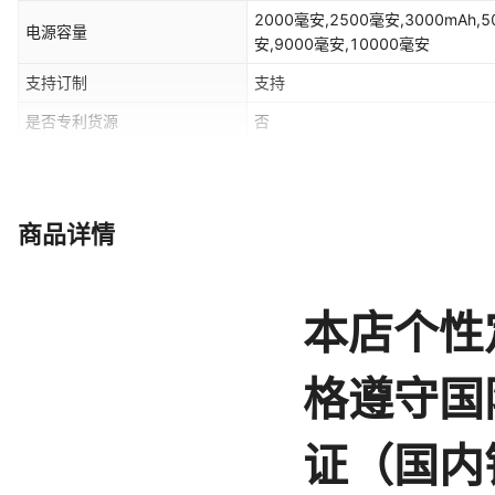
2000毫安,2500毫安,3000mAh,
电源容量
安,9000毫安,10000毫安
支持订制
支持
是否专利货源
否
生产厂商
经盛塑胶电子有限公司
输入电压
5
商品详情
最大输出功率
10
车展礼品，广告展会礼品，活动纪
送礼用途
品，学校展会礼品，行政审计礼品