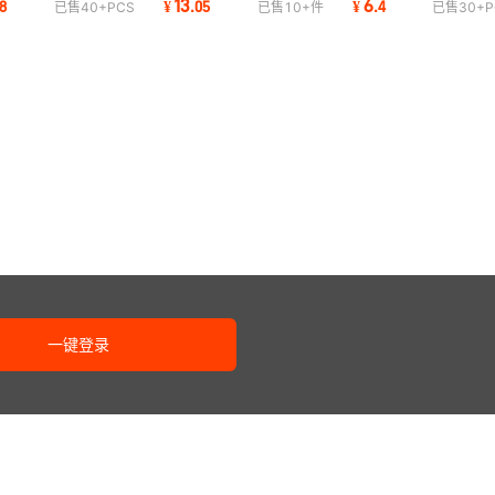
13
6
8
¥
.
05
¥
.
4
已售
40+
PCS
已售
10+
件
已售
30+
P
EM便携优盘
企业礼品定做
制OEM开模优盘
一键登录