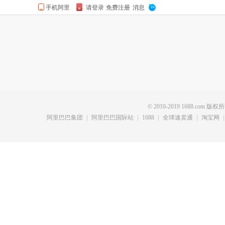
© 2010-2019 1688.com 版权
阿里巴巴集团
阿里巴巴国际站
1688
全球速卖通
淘宝网