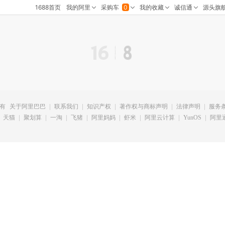
所有
关于阿里巴巴
联系我们
知识产权
著作权与商标声明
法律声明
服务
天猫
聚划算
一淘
飞猪
阿里妈妈
虾米
阿里云计算
YunOS
阿里