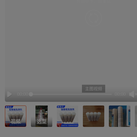
有点小卡，请重试
retry
主图视频
00:00
00:00
Play
视频
选型