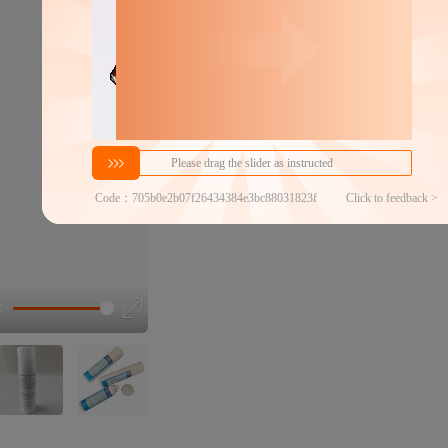
460
￥
1件价格
官方仓退货
近30天代发数量
100以内
代发品质达标率
100.00%
选型