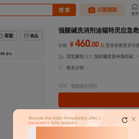
强酸碱洗消剂迪辐特灵应急救
客服
商品
460
.
00
¥
价格
登录查看更多优
起
99.3%
河北廊坊
送至
加利福尼亚州洛杉矶
晚发必赔
规格
强酸碱洗消剂
分销代发