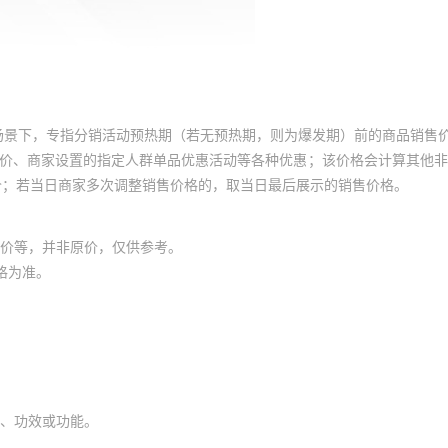
场景下，专指分销活动预热期（若无预热期，则为爆发期）前的商品销售
员价、商家设置的指定人群单品优惠活动等各种优惠；该价格会计算其他
价；若当日商家多次调整销售价格的，取当日最后展示的销售价格。
价等，并非原价，仅供参考。
格为准。
、功效或功能。