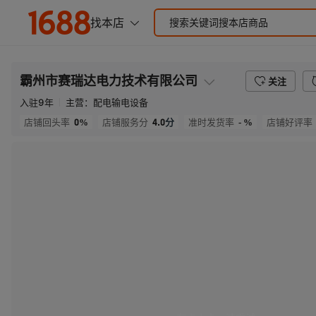
霸州市赛瑞达电力技术有限公司
关注
入驻
9
年
主营：
配电输电设备
0%
4.0
分
- %
店铺回头率
店铺服务分
准时发货率
店铺好评率