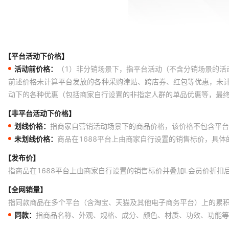
【平台活动下价格】
活动前价格：
（1）非分销场景下，指平台活动（不含分销场景的活
前述价格未计算平台发放的各种采购津贴、跨店券、红包等优惠，未
动下的各种优惠（包括商家自行设置的非指定人群的单品优惠等，最
【非平台活动下价格】
划线价格：
指商家自营销活动场景下的商品价格，该价格不包含平台
未划线价格：
商品在1688平台上由商家自行设置的销售标价，具
【发布价】
指商品在1688平台上由商家自行设置的销售标价并叠加L会员价折扣
【全网销量】
指同款商品在多个平台（含淘宝、天猫及其他电子商务平台）上的累
同款：
指商品名称、外观、规格、成分、颜色、材质、功效、功能等