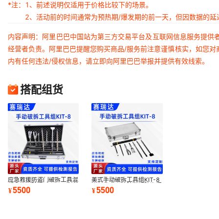
*注：
1、前述说明仅适用于价格比较下的场景。
2、活动前的时间通常为预热期/爆发期的前一天，但因数据的
内容声明：阿里巴巴中国站为第三方交易平台及互联网信息服务提供
经营者负责。阿里巴巴提醒您购买商品/服务前注意谨慎核实，如您对
内有任何违法/侵权信息，请立即向阿里巴巴举报并提供有效线索。
搭配组货
应急救援防盗门破拆工具混
美式手动破拆工具组KIT-8
凝土砖石破碎器KIT-8手动
应急冲击器抢险救援防盗门
5500
5500
¥
¥
破拆工具
破拆工具套装