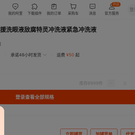
援洗眼液敌腐特灵冲洗液紧急冲洗液
惠
承诺48小时发货
运费
¥
50
起
库存
6999
件
登录查看全部规格
立即铺货
加铺货单
代发