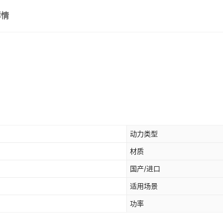
详情
动力类型
材质
国产/进口
适用场景
功率