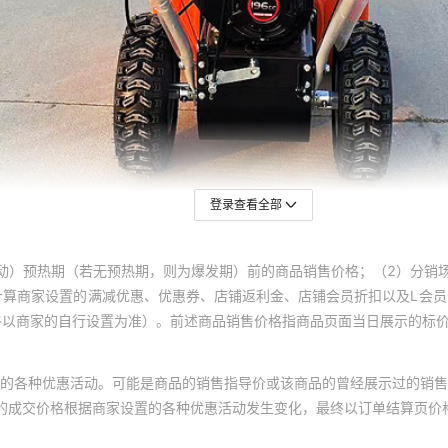
登录查看全部
动）预热期（若无预热期，则为爆发期）前的商品销售价格；（2）分销
计算商家设置的满减优惠、优惠券、店铺返利金、店铺会员折扣以及L会
终以商家的自行设置为准）。前述商品销售价格指商品页面当日展示的标
的各种优惠活动。可能是商品的销售指导价或该商品的曾经展示过的销售
体的成交价格根据商家设置的各种优惠活动发生变化，最终以订单结算页价