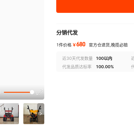
分销代发
680
￥
1件价格
官方仓退货,晚揽必赔
近30天代发数量
100以内
代发品质达标率
100.00%
选型视