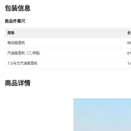
包装信息
商品件重尺
规格
长
电动拋雪机
6
汽油拋雪机（二冲程)
6
7.5马力汽油拋雪机
1
商品详情