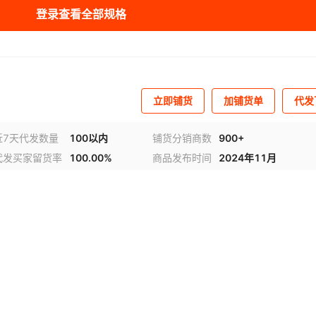
登录查看全部规格
立即铺货
加铺货单
代发
近7天代发数量
100以内
铺货分销商数
900+
代发买家留货率
100.00%
商品发布时间
2024年11月
频
1
/
4