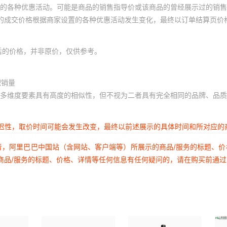
的各种优惠活动。可能是商品的销售指导价或该商品的曾经展示过的销售
体的成交价格根据商家设置的各种优惠活动发生变化，最终以订单结算页价
后的价格，并非原价，仅供参考。
积销量
多维度要素具有高度的相似性，但不视为二者具有完全相同的品牌、品质
延迟性，取价时间可能会发生改变，最终以前述展示的具体时间和所对应的
者，阿里巴巴中国站（含网站、客户端等）所展示的商品/服务的标题、
商品/服务的标题、价格、详情等任何信息有任何疑问的，请在购买前通