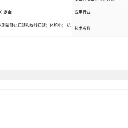
00,定金
应用行业
以测量静止扭矩和旋转扭矩；体积小； 抗
技术参数