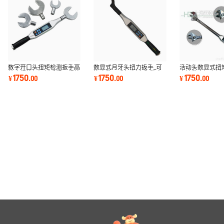
数字开口头扭矩检测扳手高
数显式月牙头扭力扳手_可
活动头数显式扭
精度螺栓扭矩扳手紧固螺栓
换头数显式勾头扳手_数字
电池数字扭力扳
1750
1750
1750
¥
.
00
¥
.
00
¥
.
00
扭力测力扳手
式月牙扭矩扳手
扭矩紧固扳手