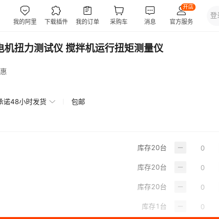
电机扭力测试仪 搅拌机运行扭矩测量仪
惠
承诺48小时发货
包邮
库存
20
台
库存
20
台
库存
20
台
库存
1
台