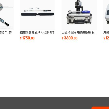
矩扳手_锂
梅花头数显式扭力检测扳手
大螺栓拆装扭矩倍增器_矿
汽修
手_电子式
数显式梅花紧固扳手梅花头
用定扭输出扳手大扭力齿轮
扳手
1750
3600
1
¥
.
00
¥
.
00
¥
扭矩紧固扳手
紧固手摇
手