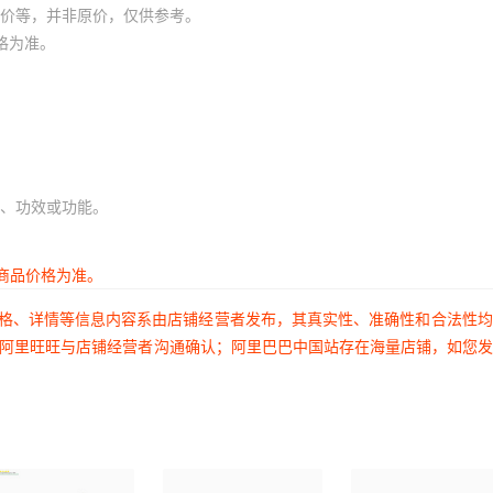
价等，并非原价，仅供参考。
格为准。
、功效或功能。
商品价格为准。
价格、详情等信息内容系由店铺经营者发布，其真实性、准确性和合法性
过阿里旺旺与店铺经营者沟通确认；阿里巴巴中国站存在海量店铺，如您