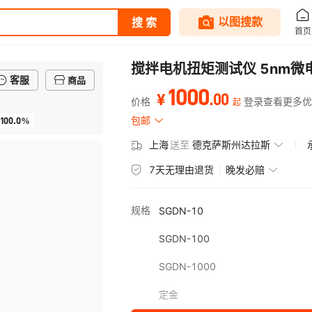
搅拌电机扭矩测试仪 5nm微
客服
商品
1000
.
00
¥
价格
登录查看更多优
起
100.0%
包邮
上海
送至
德克萨斯州达拉斯
7天无理由退货
晚发必赔
规格
SGDN-10
SGDN-100
SGDN-1000
定金