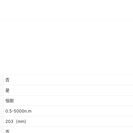
否
是
恒刚
0.5-5000n.m
203
（mm）
否