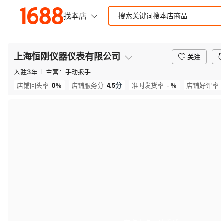
上海恒刚仪器仪表有限公司
关注
入驻
3
年
主营：
手动扳手
0%
4.5
分
- %
店铺回头率
店铺服务分
准时发货率
店铺好评率