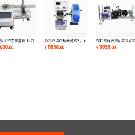
扳手扭力校准仪_扭力
齿轮箱动态扭转试验机_传
搅拌器转速测定装置动
测试仪带信号输出_扳
动轴动态扭力测试仪_电机
拌机扭转矩测量仪高精
2600
11858
11858
.
00
¥
.
00
¥
.
00
力矩测试仪
扭矩精准监测仪
态扭矩测试仪