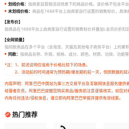
划线价格：
指商家自营销活动场景下的商品价格，该价格不包含平台
未划线价格：
商品在1688平台上由商家自行设置的销售标价，具
【发布价】
指商品在1688平台上由商家自行设置的销售标价并叠加L会员价折扣
【全网销量】
指同款商品在多个平台（含淘宝、天猫及其他电子商务平台）上的累
同款：
指商品名称、外观、规格、成分、颜色、材质、功效、功能等
*注：
1、前述说明仅适用于价格比较下的场景。
2、活动前的时间通常为预热期/爆发期的前一天，但因数据的
内容声明：阿里巴巴中国站为第三方交易平台及互联网信息服务提供
经营者负责。阿里巴巴提醒您购买商品/服务前注意谨慎核实，如您对
内有任何违法/侵权信息，请立即向阿里巴巴举报并提供有效线索。
热门推荐