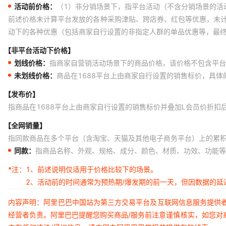
活动前价格：
（1）非分销场景下，指平台活动（不含分销场景的活
前述价格未计算平台发放的各种采购津贴、跨店券、红包等优惠，未
动下的各种优惠（包括商家自行设置的非指定人群的单品优惠等，最
【非平台活动下价格】
划线价格：
指商家自营销活动场景下的商品价格，该价格不包含平台
未划线价格：
商品在1688平台上由商家自行设置的销售标价，具
【发布价】
指商品在1688平台上由商家自行设置的销售标价并叠加L会员价折扣
【全网销量】
指同款商品在多个平台（含淘宝、天猫及其他电子商务平台）上的累
同款：
指商品名称、外观、规格、成分、颜色、材质、功效、功能等
*注：
1、前述说明仅适用于价格比较下的场景。
2、活动前的时间通常为预热期/爆发期的前一天，但因数据的
内容声明：阿里巴巴中国站为第三方交易平台及互联网信息服务提供
经营者负责。阿里巴巴提醒您购买商品/服务前注意谨慎核实，如您对