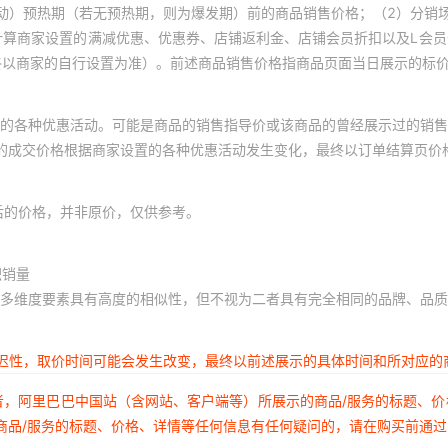
动）预热期（若无预热期，则为爆发期）前的商品销售价格；（2）分销
计算商家设置的满减优惠、优惠券、店铺返利金、店铺会员折扣以及L会
终以商家的自行设置为准）。前述商品销售价格指商品页面当日展示的标
的各种优惠活动。可能是商品的销售指导价或该商品的曾经展示过的销售
体的成交价格根据商家设置的各种优惠活动发生变化，最终以订单结算页价
后的价格，并非原价，仅供参考。
积销量
多维度要素具有高度的相似性，但不视为二者具有完全相同的品牌、品质
延迟性，取价时间可能会发生改变，最终以前述展示的具体时间和所对应的
者，阿里巴巴中国站（含网站、客户端等）所展示的商品/服务的标题、
商品/服务的标题、价格、详情等任何信息有任何疑问的，请在购买前通