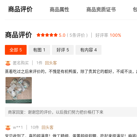
商品评价
商品属性
商品资质证书
商品评价
5.0
5
条评价
好评率
100
%
全部
5
有图
1
好评
5
有内容
4
匿名购买
1
件
回头客
蒸着吃过之后来评价的，不愧是有机鸭蛋，除了贵其它的都好，不咸不淡，
商家回复：
谢谢您的评价，以后我们努力把价格打下来
w**1
10
件
回头客
宝贝收到了，真的超满意！做工精细，蛋黄超级软糯，吃起来很满足！麻将