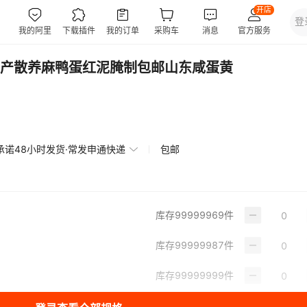
产散养麻鸭蛋红泥腌制包邮山东咸蛋黄
承诺48小时发货·常发申通快递
包邮
库存
99999969
件
库存
99999987
件
库存
99999999
件