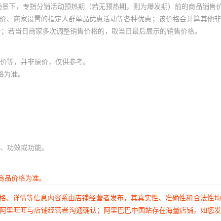
场景下，专指分销活动预热期（若无预热期，则为爆发期）前的商品销售
员价、商家设置的指定人群单品优惠活动等各种优惠；该价格会计算其他
价；若当日商家多次调整销售价格的，取当日最后展示的销售价格。
价等，并非原价，仅供参考。
格为准。
、功效或功能。
商品价格为准。
价格、详情等信息内容系由店铺经营者发布，其真实性、准确性和合法性
过阿里旺旺与店铺经营者沟通确认；阿里巴巴中国站存在海量店铺，如您