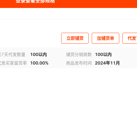
登录查看全部规格
立即铺货
加铺货单
代发
近7天代发数量
100以内
铺货分销商数
100以内
代发买家留货率
100.00%
商品发布时间
2024年11月