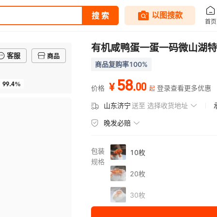
有机咸鸭蛋一蛋一码微山湖特
客服
商品
商品复购率100%
58
99.4%
.
00
¥
价格
登录查看更多优惠
起
山东济宁
送至
选择收货地址
晚发必赔
包装
10枚
规格
20枚
30枚