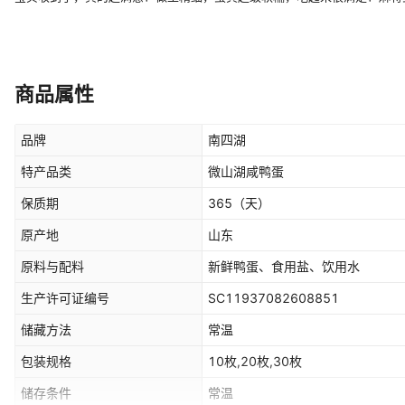
商品属性
品牌
南四湖
特产品类
微山湖咸鸭蛋
保质期
365
（天）
原产地
山东
原料与配料
新鲜鸭蛋、食用盐、饮用水
生产许可证编号
SC11937082608851
储藏方法
常温
包装规格
10枚,20枚,30枚
储存条件
常温