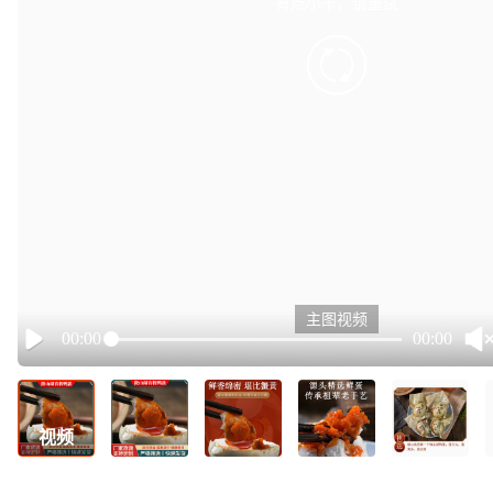
有点小卡，请重试
retry
主图视频
00:00
00:00
Play
视频