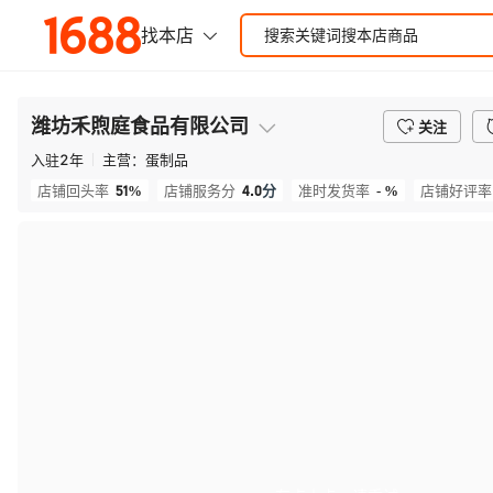
潍坊禾煦庭食品有限公司
关注
入驻
2
年
主营：
蛋制品
51%
4.0
分
- %
店铺回头率
店铺服务分
准时发货率
店铺好评率