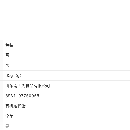
包装
否
否
65g
（g）
山东南四湖食品有限公司
6931197750055
有机咸鸭蛋
全年
是