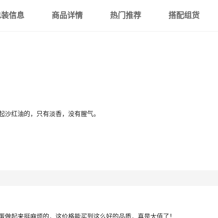
包装信息
商品详情
热门推荐
搭配组货
起沙红油的，只有淡香，没有腥气。
蛋做起来挺麻烦的，这价格能买到这么好的品质，真是太值了！