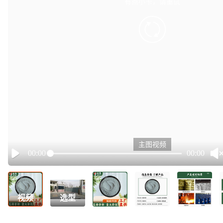
有点小卡，请重试
retry
主图视频
00:00
00:00
Play
视频
选型