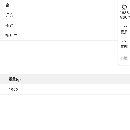
否
1688
详询
AIBUY
拓界
更多
拓开界
顶部
旧版
重量(g)
1000