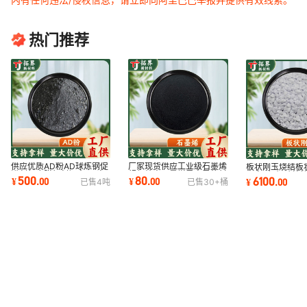
热门推荐
供应优质AD粉AD球炼钢促
厂家现货供应工业级石墨烯
板状刚玉烧结板
进剂复合脱氧剂钢水AD净
超细纳米石墨烯导电导热材
不定形耐火材料
500
80
6100
¥
.
00
¥
.
00
¥
.
00
已售
4
吨
已售
30+
桶
化剂钢水调渣剂
料单层石墨烯
瓷用板状刚玉