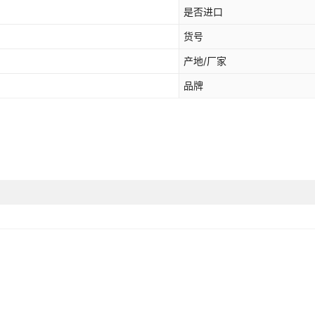
是否进口
货号
产地/厂家
品牌