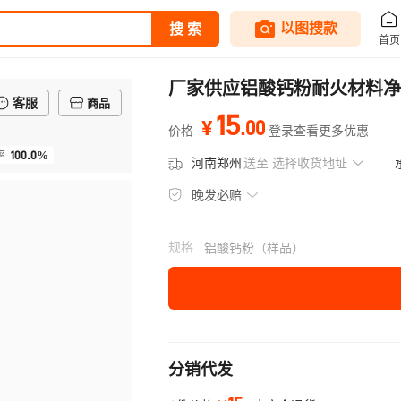
厂家供应铝酸钙粉耐火材料净
客服
商品
15
.
00
¥
价格
登录查看更多优惠
100.0%
率
河南郑州
送至
选择收货地址
晚发必赔
规格
铝酸钙粉（样品）
分销代发