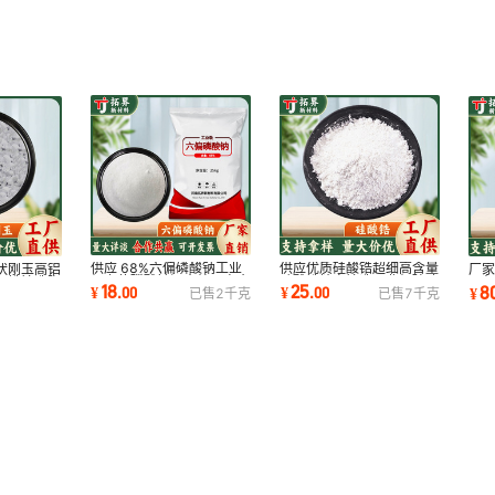
供应 68%六偏磷酸钠工业
供应优质硅酸锆超细高含量
状刚玉高铝
厂
级六偏磷酸钠污水处理高含
硅酸锆精密铸造工业级玻璃
钢铁铸造陶
石
18
25
8
¥
.
00
¥
.
00
¥
已售
2
千克
已售
7
千克
量阻垢沉淀剂用
陶瓷原料釉料
料