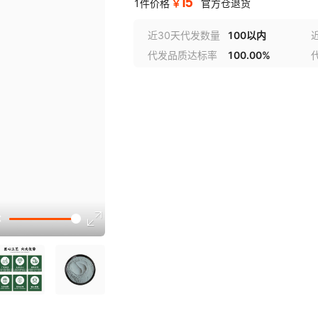
15
￥
1件价格
官方仓退货
近30天代发数量
100以内
代发品质达标率
100.00%
选型