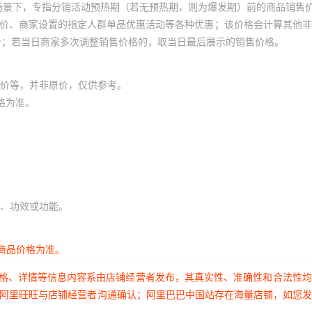
场景下，专指分销活动预热期（若无预热期，则为爆发期）前的商品销售
员价、商家设置的指定人群单品优惠活动等各种优惠；该价格会计算其他
价；若当日商家多次调整销售价格的，取当日最后展示的销售价格。
价等，并非原价，仅供参考。
格为准。
、功效或功能。
商品价格为准。
价格、详情等信息内容系由店铺经营者发布，其真实性、准确性和合法性
过阿里旺旺与店铺经营者沟通确认；阿里巴巴中国站存在海量店铺，如您