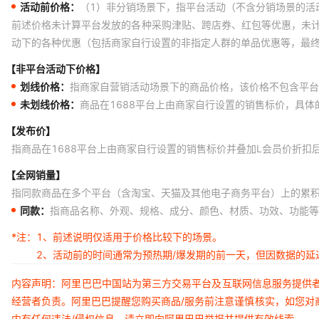
活动前价格：
（1）非分销场景下，指平台活动（不含分销场景的活
前述价格未计算平台发放的各种采购津贴、跨店券、红包等优惠，未
动下的各种优惠（包括商家自行设置的非指定人群的单品优惠等，最
【非平台活动下价格】
划线价格：
指商家自营销活动场景下的商品价格，该价格不包含平台
未划线价格：
商品在1688平台上由商家自行设置的销售标价，具
【发布价】
指商品在1688平台上由商家自行设置的销售标价并叠加L会员价折扣
【全网销量】
指同款商品在多个平台（含淘宝、天猫及其他电子商务平台）上的累
同款：
指商品名称、外观、规格、成分、颜色、材质、功效、功能等
*注：
1、前述说明仅适用于价格比较下的场景。
2、活动前的时间通常为预热期/爆发期的前一天，但因数据的
内容声明：阿里巴巴中国站为第三方交易平台及互联网信息服务提供
经营者负责。阿里巴巴提醒您购买商品/服务前注意谨慎核实，如您对
内有任何违法/侵权信息，请立即向阿里巴巴举报并提供有效线索。