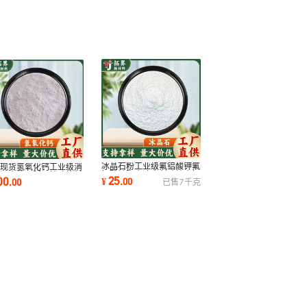
冰晶石粉工业级氟铝酸钾氟
家现货氢氧化钙工业级消
铝酸钠陶瓷遮光剂砂轮电解
灰污水处理腻子粉建筑材
25
00
¥
.
00
.
00
已售
7
千克
铝用冰晶石粉
常用熟石灰