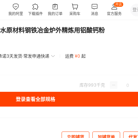
水原材料钢铁冶金炉外精炼用铝酸钙粉
承诺3天发货·常发申通快递
运费
¥
0
起
库存
993
千克
登录查看全部规格
立即铺货
加铺货单
代发