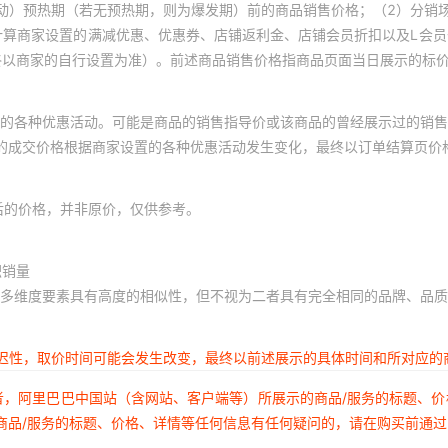
动）预热期（若无预热期，则为爆发期）前的商品销售价格；（2）分销
计算商家设置的满减优惠、优惠券、店铺返利金、店铺会员折扣以及L会
终以商家的自行设置为准）。前述商品销售价格指商品页面当日展示的标
的各种优惠活动。可能是商品的销售指导价或该商品的曾经展示过的销售
体的成交价格根据商家设置的各种优惠活动发生变化，最终以订单结算页价
后的价格，并非原价，仅供参考。
积销量
多维度要素具有高度的相似性，但不视为二者具有完全相同的品牌、品质
延迟性，取价时间可能会发生改变，最终以前述展示的具体时间和所对应的
者，阿里巴巴中国站（含网站、客户端等）所展示的商品/服务的标题、
商品/服务的标题、价格、详情等任何信息有任何疑问的，请在购买前通