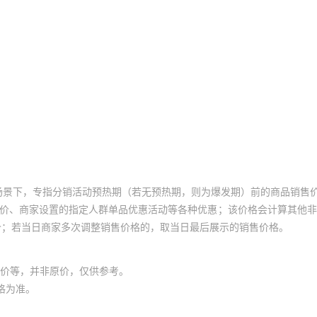
场景下，专指分销活动预热期（若无预热期，则为爆发期）前的商品销售
员价、商家设置的指定人群单品优惠活动等各种优惠；该价格会计算其他
价；若当日商家多次调整销售价格的，取当日最后展示的销售价格。
价等，并非原价，仅供参考。
格为准。