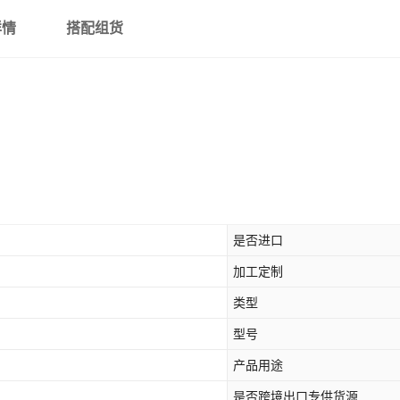
详情
搭配组货
是否进口
加工定制
类型
型号
产品用途
是否跨境出口专供货源