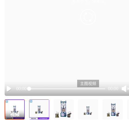
有点小卡，请重试
retry
主图视频
00:00
00:00
Play
视频