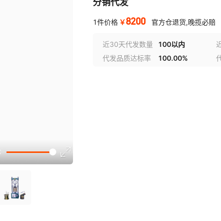
分销代发
8200
￥
1件价格
官方仓退货,晚揽必赔
近30天代发数量
100以内
代发品质达标率
100.00%