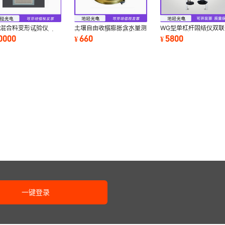
青混合料变形试验仪
土壤自由收缩膨胀含水量测
WG型单杠杆固结仪双联
D-0728沥青混合料弯
试仪 WZ-2型土壤膨胀仪
压土壤固结压缩试验仪
10000
660
5800
¥
¥
高低温蠕变试验机
一键登录