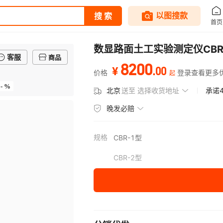
数显路面土工实验测定仪CBR
客服
商品
8200
.
00
¥
价格
登录查看更多
起
- %
北京
送至
选择收货地址
承诺
晚发必赔
规格
CBR-1型
CBR-2型