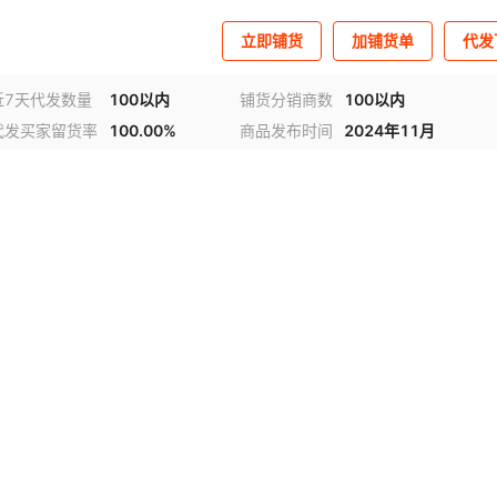
立即铺货
加铺货单
代发
近7天代发数量
100以内
铺货分销商数
100以内
代发买家留货率
100.00%
商品发布时间
2024年11月