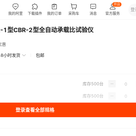
-1型CBR-2型全自动承载比试验仪
优惠
48小时发货
包邮
库存
500
台
库存
500
台
登录查看全部规格