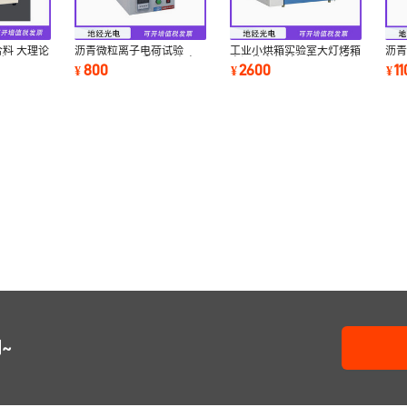
合料 大理论
沥青微粒离子电荷试验
工业小烘箱实验室大灯烤箱
沥
动
NJYD-0653 乳化沥青电
高温箱电热鼓风恒温干燥箱
NJ
800
2600
1
¥
¥
¥
荷试验仪
曲
~