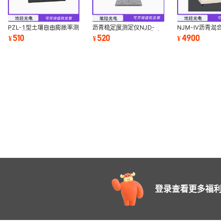
PZL-1型土壤自由膨胀率测
沥青稳定度测定仪NJD-
NJM-IV沥青混
定仪 粘土自由膨胀率 无颈
0656型乳化沥青存储稳定
密度仪屏显全自
510
520
4900
¥
¥
¥
漏斗量杯
性试验仪
登录查看更多福利